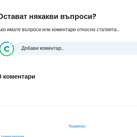
Остават някакви въпроси?
ко имате въпроси или коментари относно статията...
Добави коментар...
0 коментари
Терминал
и заминавания