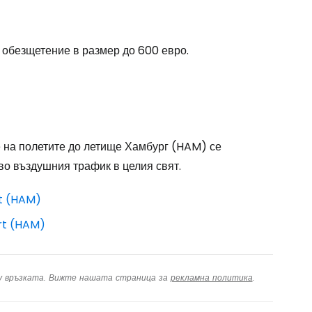
одължете с Google
 обезщетение в размер до 600 евро.
дължете с Facebook
дължете с имейл
 на полетите до летище Хамбург (HAM) се
во въздушния трафик в целия свят.
t (HAM)
rt (HAM)
ху връзката. Вижте нашата страница за
рекламна политика
.