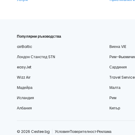
Популярни ръководства
airBaltic
Виена VIE
Лондон Станстед STN
Рим-Фьюмичи
easyJet
Сардиния
Wizz Air
Travel Service
Мадейра
Малта
Исландия
Рим
Албания
Кипър
© 2026 Cestee.bg
Условия
Поверителност
Реклама