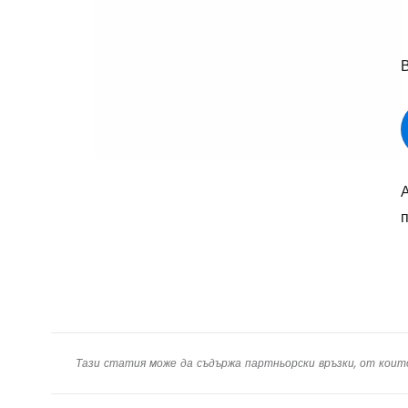
В
п
Тази статия може да съдържа партньорски връзки, от коит