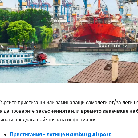
Влезте в Ce
Търсите пристигащи или заминаващи самолети от/за летищ
за да проверите
закъсненията
или
времето за качване на
... световната общност на туристите
винаги предлага най-точната информация:
Пристигания - летище Hamburg Airport