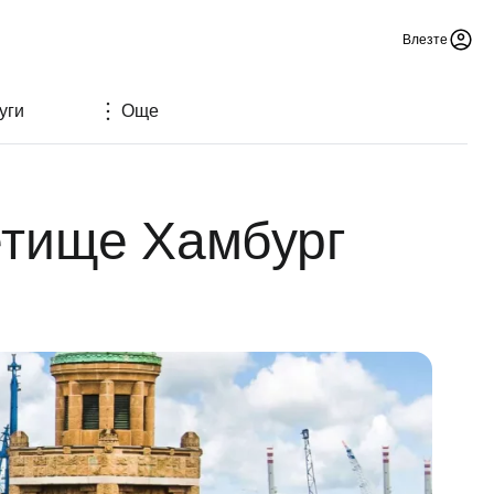
Влезте
уги
Още
етище Хамбург