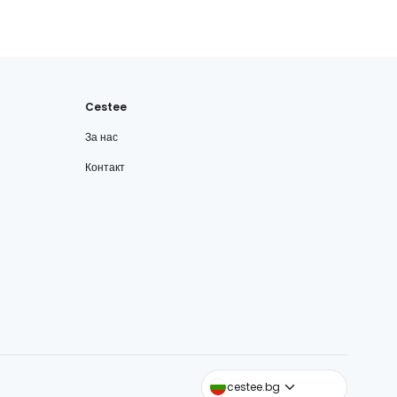
Cestee
За нас
Контакт
cestee.com
cestee.bg