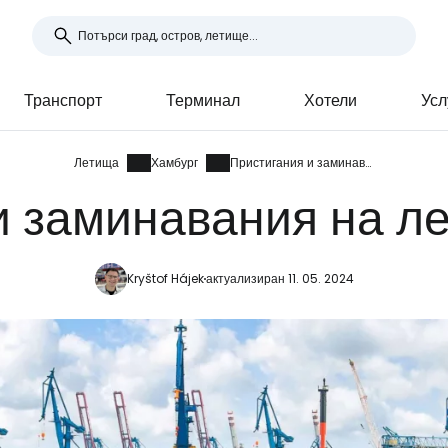
Транспорт
Терминал
Хотели
Усл
Летища
Хамбург
Пристигания и заминавания
и заминавания на л
Kryštof Hájek
актуализиран 11. 05. 2024