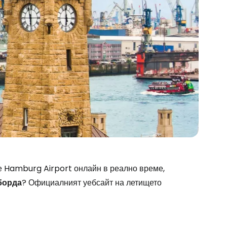
stee
е Hamburg Airport онлайн в реално време,
 борда
? Официалният уебсайт на летището