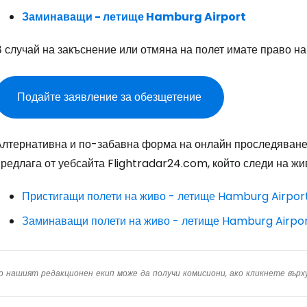
Пр
Заминаващи - летище Hamburg Airport
 случай на закъснение или отмяна на полет имате право на
Про
Подайте заявление за обезщетение
Про
Алтернативна и по-забавна форма на онлайн проследяване
редлага от уебсайта Flightradar24.com, който следи на жи
Пристигащи полети на живо - летище Hamburg Airpor
Заминаващи полети на живо - летище Hamburg Airpo
о нашият редакционен екип може да получи комисиони, ако кликнете вър