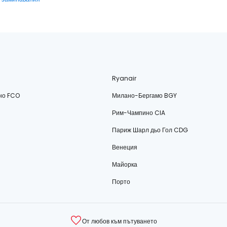
Ryanair
но FCO
Милано-Бергамо BGY
Рим-Чампино CIA
Париж Шарл дьо Гол CDG
Венеция
Майорка
Порто
От любов към пътуването