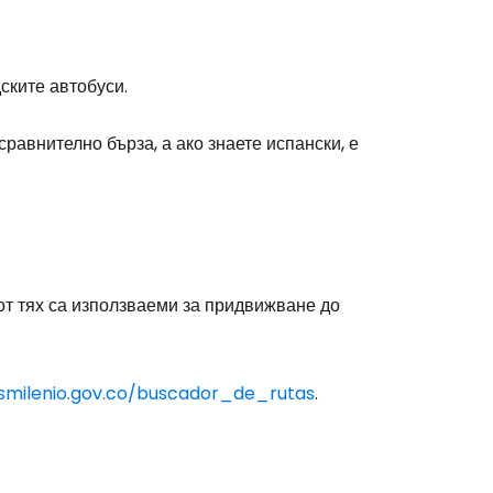
ските автобуси.
равнително бърза, а ако знаете испански, е
от тях са използваеми за придвижване до
smilenio.gov.co/buscador_de_rutas
.