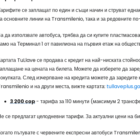
арифите се заплащат по един и същи начин и струват еднак
а основните линии на Transmilenio, така и за редовните по
а да използвате автобуса, трябва да си купите пластмасов
амо на Терминал 1 от павилиона на първия етаж на обществ
артата TuLlave се продава с кредит на най-ниската стойнос
аплащане на цената на билета. Можете да изберете да заре
окупката. След изчерпване на кредита можете да заредите 
ransmilenio и на други места, вижте картата:
tullaveplus.
3 200 cop
- тарифа за 110 минути (максимум 2 трансф
е се предлагат целодневни тарифи. За актуални цени на би
огато пътувате с червените експресни автобуси Transmilen