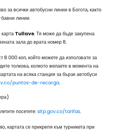
во за всички автобусни линии в Богота, както
-бавни линии.
а карта
Tullave
. Тя може да бъде закупена
ената зала до врата номер 8.
т 8 000 коп, който можете да използвате за
дите толкова, колкото желаете в момента на
картата на всяка станция за бързи автобуси
gov.co/puntos-de-recarga
.
ера)
летите посетете:
sitp.gov.co/tarifas
.
io, картата се прикрепя към турникета при