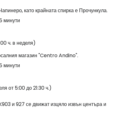
Чапинеро, като крайната спирка е Прочункула.
5 минути
:00 ч. в неделя)
рсалния магазин "Centro Andino".
5 минути
ля от 5:00 до 21:30 ч.)
, K903 и 927 се движат изцяло извън центъра и