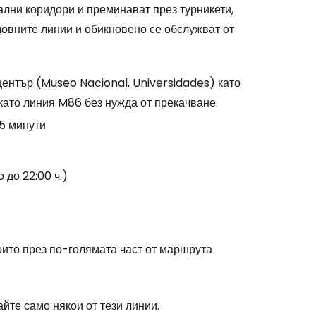
ални коридори и преминават през турникети,
едовните линии и обикновено се обслужват от
stee
център (Museo Nacional, Universidades) като
като линия M86 без нужда от прекачване.
5 минути
одължете с Google
 до 22:00 ч.)
дължете с Facebook
оито през по-голямата част от маршрута
дължете с имейл
йте само някои от тези линии.