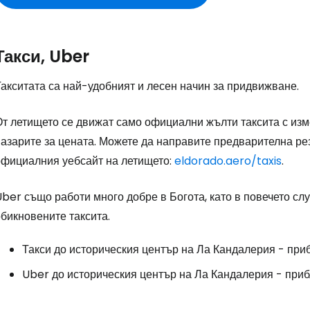
Такси, Uber
акситата са най-удобният и лесен начин за придвижване.
т летището се движат само официални жълти таксита с изме
пазарите за цената. Можете да направите предварителна ре
официалния уебсайт на летището:
eldorado.aero/taxis
.
ber също работи много добре в Богота, като в повечето сл
бикновените таксита.
Такси до историческия център на Ла Кандалерия - приб
Uber до историческия център на Ла Кандалерия - приб