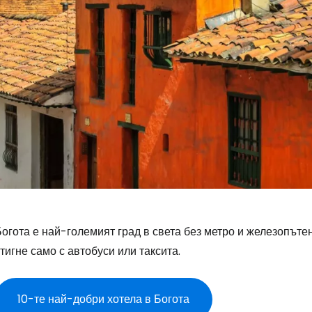
огота е най-големият град в света без метро и железопъте
тигне само с автобуси или таксита.
10-те най-добри хотела в Богота