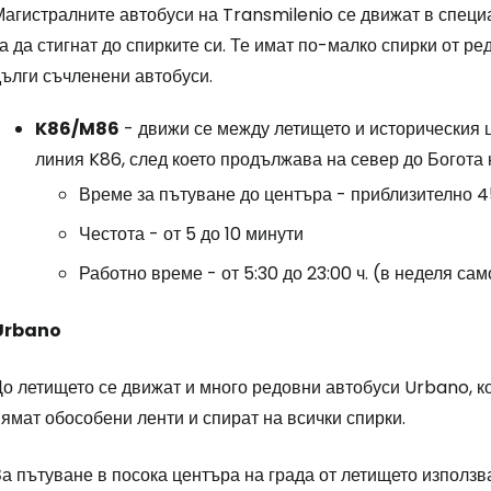
Магистралните автобуси на Transmilenio се движат в специ
а да стигнат до спирките си. Те имат по-малко спирки от р
Влезте в Ce
дълги съчленени автобуси.
K86/M86
- движи се между летището и историческия 
линия K86, след което продължава на север до Богота 
... световната общност на туристите
Време за пътуване до центъра - приблизително 4
Пр
Честота - от 5 до 10 минути
Работно време - от 5:30 до 23:00 ч. (в неделя само
Про
Urbano
До летището се движат и много редовни автобуси Urbano, к
Про
ямат обособени ленти и спират на всички спирки.
а пътуване в посока центъра на града от летището използва