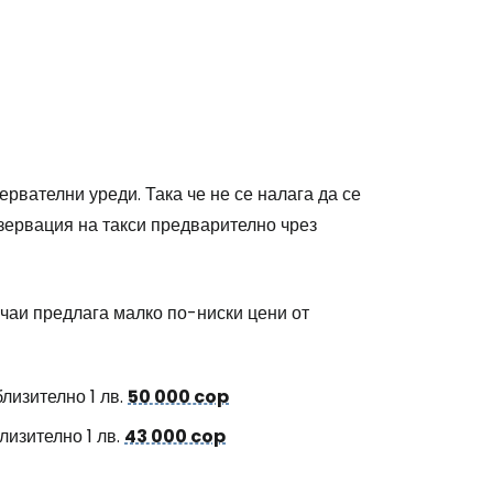
рвателни уреди. Така че не се налага да се
зервация на такси предварително чрез
учаи предлага малко по-ниски цени от
лизително 1 лв.
50 000 cop
лизително 1 лв.
43 000 cop