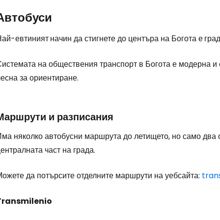
Автобуси
Най-евтиният
начин да стигнете до центъра на Богота е
град
истемата на обществения транспорт в Богота е модерна и с
есна за ориентиране.
Маршрути и разписания
Има няколко автобусни маршрута до летището, но само два 
ентралната част на града.
Можете да потърсите отделните маршрути на уебсайта:
tran
Transmilenio