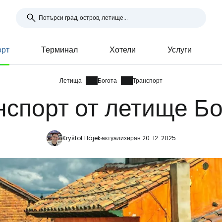
орт
Терминал
Хотели
Услуги
Летища
Богота
Транспорт
нспорт от летище Бо
Kryštof Hájek
актуализиран 20. 12. 2025