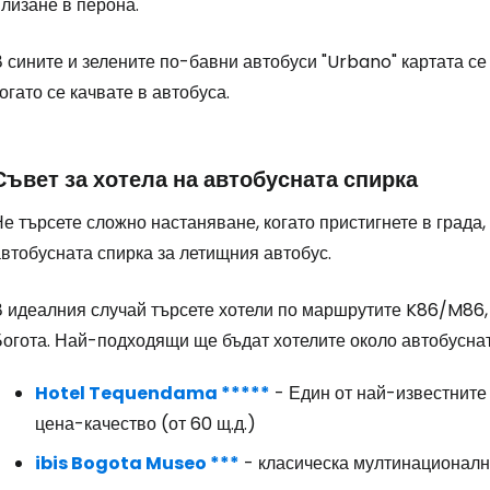
лизане в перона.
 сините и зелените по-бавни автобуси "Urbano" картата се
огато се качвате в автобуса.
Съвет за хотела на автобусната спирка
е търсете сложно настаняване, когато пристигнете в града, 
втобусната спирка за летищния автобус.
В идеалния случай търсете хотели по маршрутите K86/M86, 
Богота. Най-подходящи ще бъдат хотелите около автобуснат
Hotel Tequendama *****
- Един от най-известните
цена-качество (от 60 щ.д.)
ibis Bogota Museo ***
- класическа мултинационалн