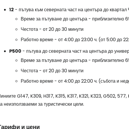
12
- пътува към северната част на центъра до квартал 
Време за пътуване до центъра - приблизително 6
Честота - от 20 до 30 минути
Работно време - от 4:00 до 23:00 ч. (от 5:00 до 22
P500
- пътува до северната част на центъра до униве
Време за пътуване до центъра - приблизително 6
Честота - от 20 до 30 минути
Работно време - от 4:00 до 22:00 ч. (събота и неде
иниите G147, K309, H317, K315, K317, K321, K323, G502, 577
а неизползваеми за туристически цели.
Тарифи и цени