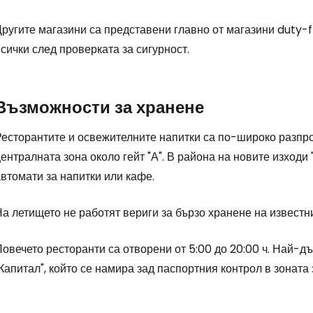
Другите магазини са представени главно от магазини
duty-
сички след проверката за сигурност.
Възможности за хранене
Ресторантите и освежителните напитки са по-широко разпро
ентралната зона около гейт "А". В района на новите изход
Влезте в Ce
втомати за напитки или кафе.
а летището не работят вериги за бързо хранене на известн
... световната общност на туристите
овечето ресторанти са отворени от 5:00 до 20:00 ч. Най-д
Пр
Капитал", който се намира зад паспортния контрол в зоната 