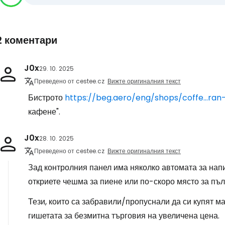
2 коментари
J0x
29. 10. 2025
Преведено от cestee.cz
Вижте оригиналния текст
Бистрото
https://beg.aero/eng/shops/coffe...ran-
кафене".
J0x
28. 10. 2025
Преведено от cestee.cz
Вижте оригиналния текст
Зад контролния панел има няколко автомата за напит
откриете чешма за пиене или по-скоро място за пъл
Тези, които са забравили/пропуснали да си купят ма
гишетата за безмитна търговия на увеличена цена.