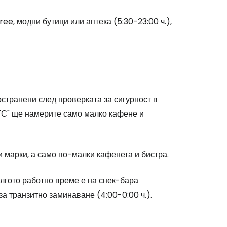
free
, модни бутици или аптека (5:30-23:00 ч.),
странени след проверката за сигурност в
и "С" ще намерите само малко кафене и
stee
и марки, а само по-малки кафенета и бистра.
ългото работно време е на снек-бара
одължете с Google
за транзитно заминаване (4:00-0:00 ч.).