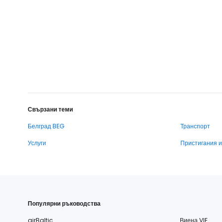
Свързани теми
Белград BEG
Транспорт
Услуги
Пристигания 
Популярни ръководства
airBaltic
Виена VIE