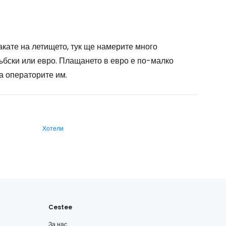
акате на летището, тук ще намерите много
ръбски или евро. Плащането в евро е по-малко
а операторите им.
Хотели
Cestee
За нас