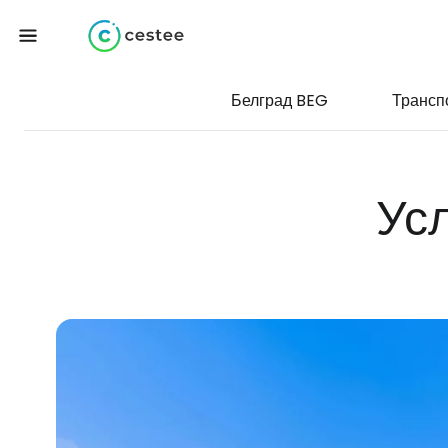
Белград BEG
Трансп
Ус