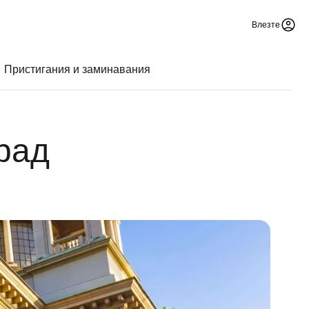
Влезте
Пристигания и заминавания
рад