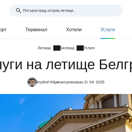
орт
Терминал
Хотели
Услуги
Летища
Белград
Услуги
луги на летище Белг
Kryštof Hájek
актуализиран 21. 04. 2025