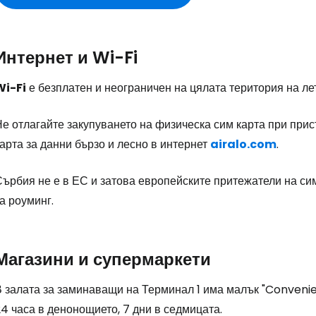
Интернет и Wi-Fi
Wi-Fi
е безплатен и неограничен на цялата територия на ле
е отлагайте закупуването на физическа сим карта при прис
арта за данни бързо и лесно в интернет
airalo.com
.
Сърбия не е в ЕС и затова европейските притежатели на си
а роуминг.
Магазини и супермаркети
В залата за заминаващи на Терминал 1 има малък
"Convenie
4 часа в денонощието, 7 дни в седмицата.