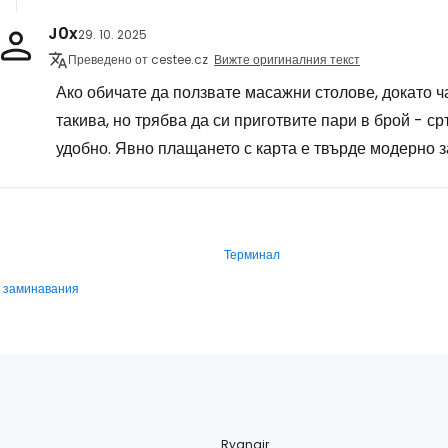
J0x
29. 10. 2025
Преведено от cestee.cz
Вижте оригиналния текст
Ако обичате да ползвате масажни столове, докато ч
такива, но трябва да си приготвите пари в брой - с
удобно. Явно плащането с карта е твърде модерно з
Терминал
и заминавания
Ryanair