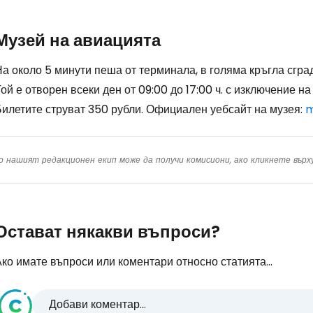
Музей на авиацията
а около 5 минути пеша от терминала, в голяма кръгла сгра
ой е отворен всеки ден от 09:00 до 17:00 ч. с изключение на
Билетите струват 350 рубли. Официален уебсайт на музея:
m
о нашият редакционен екип може да получи комисиони, ако кликнете вър
Остават някакви въпроси?
ко имате въпроси или коментари относно статията...
Добави коментар...