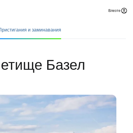
Влезте
Пристигания и заминавания
летище Базел