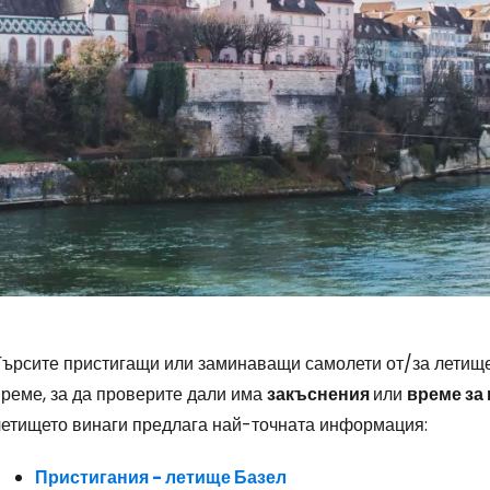
Търсите пристигащи или заминаващи самолети от/за летище
Влезте в Ce
време, за да проверите дали има
закъснения
или
време за 
летището винаги предлага най-точната информация:
... световната общност на туристите
Пристигания - летище Базел