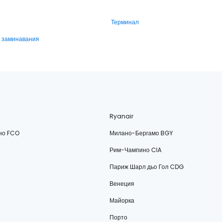
Терминал
и заминавания
Ryanair
но FCO
Милано-Бергамо BGY
Рим-Чампино CIA
Париж Шарл дьо Гол CDG
Венеция
Майорка
Порто