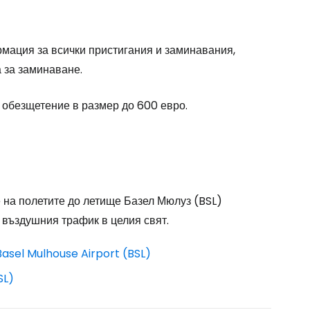
одължете с Google
мация за всички пристигания и заминавания,
 за заминаване.
дължете с Facebook
 обезщетение в размер до 600 евро.
дължете с имейл
на полетите до летище Базел Мюлуз (BSL)
 въздушния трафик в целия свят.
asel Mulhouse Airport (BSL)
SL)