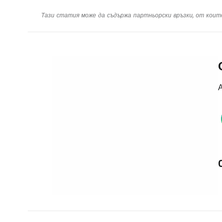
Тази статия може да съдържа партньорски връзки, от коит
А