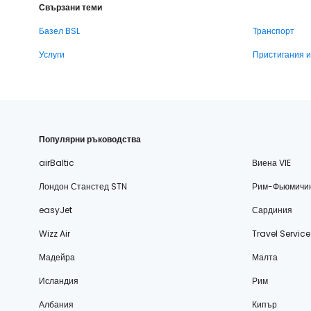
Свързани теми
Базел BSL
Транспорт
Услуги
Пристигания 
Популярни ръководства
airBaltic
Виена VIE
Лондон Станстед STN
Рим-Фьюмичи
easyJet
Сардиния
Wizz Air
Travel Service
Мадейра
Малта
Исландия
Рим
Албания
Кипър