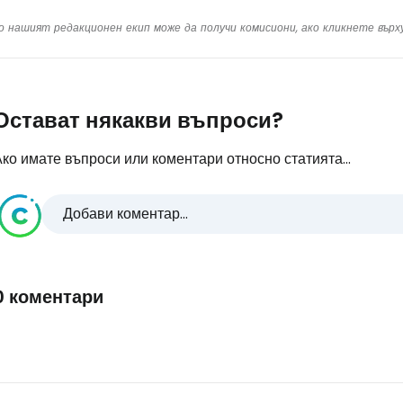
о нашият редакционен екип може да получи комисиони, ако кликнете вър
Остават някакви въпроси?
ко имате въпроси или коментари относно статията...
Добави коментар...
0 коментари