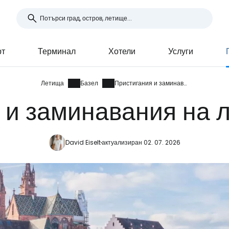
рт
Терминал
Хотели
Услуги
Летища
Базел
Пристигания и заминавания
 и заминавания на 
David Eiselt
актуализиран 02. 07. 2026