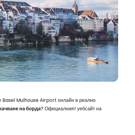
 Basel Mulhouse Airport онлайн в реално
stee
качване на борда
? Официалният уебсайт на