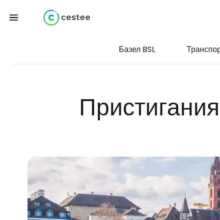
Базел BSL
Транспо
Пристигания