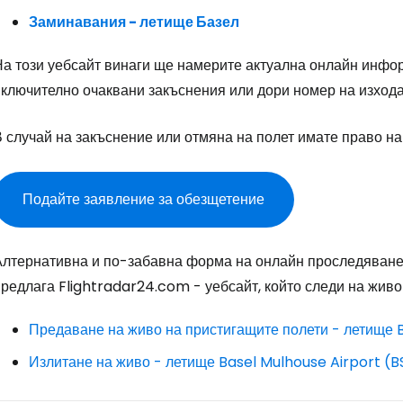
Заминавания - летище Базел
Пр
На този уебсайт винаги ще намерите актуална онлайн инфор
включително очаквани закъснения или дори номер на изхода
Про
 случай на закъснение или отмяна на полет имате право на
Про
Подайте заявление за обезщетение
Алтернативна и по-забавна форма на онлайн проследяване 
редлага Flightradar24.com - уебсайт, който следи на живо
Предаване на живо на пристигащите полети - летище B
Излитане на живо - летище Basel Mulhouse Airport (B