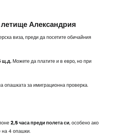
на летище Александрия
ерска виза, преди да посетите обичайния
stee
 щ.д.
Можете да платите и в евро, но при
 на опашката за имиграционна проверка.
одължете с Google
 поне
2,5 часа преди полета си
, особено ако
дължете с Facebook
 на 4 опашки.