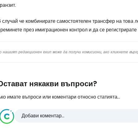
ранзит.
 случай че комбинирате самостоятелен трансфер на това ле
реминете през имиграционен контрол и да се регистрирате 
о нашият редакционен екип може да получи комисиони, ако кликнете вър
Остават някакви въпроси?
ко имате въпроси или коментари относно статията...
Добави коментар...