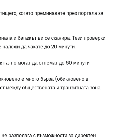
етището, когато преминавате през портала за
дължете с имейл
инала и багажът ви се сканира. Тези проверки
е наложи да чакате до 20 минути.
та, но могат да отнемат до 60 минути.
икновено е много бърза (обикновено в
ост между обществената и транзитната зона
не разполага с възможности за директен