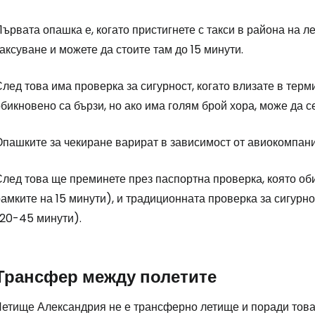
ървата опашка е, когато пристигнете с такси в района на л
Про
аксуване и можете да стоите там до 15 минути.
лед това има проверка за сигурност, когато влизате в терм
бикновено са бързи, но ако има голям брой хора, може да с
пашките за чекиране варират в зависимост от авиокомпания
След това ще преминете през паспортна проверка, която об
амките на 15 минути), и традиционната проверка за сигурн
(20-45 минути).
Трансфер между полетите
Летище Александрия не е трансферно летище и поради това 