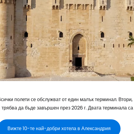
сички полети се обслужват от един малък терминал. Втори,
 трябва да бъде завършен през 2026 г. Двата терминала са 
Вижте 10-те най-добри хотела в Александрия