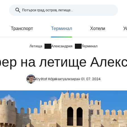
Транспорт
Терминал
Хотели
У
Летища
Александрия
Терминал
ер на летище Алек
Kryštof Hájek
актуализиран 01. 07. 2024