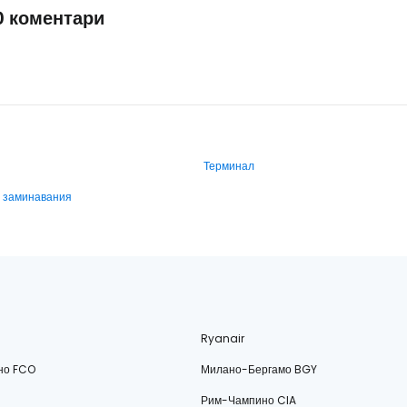
0 коментари
Терминал
и заминавания
Ryanair
но FCO
Милано-Бергамо BGY
Рим-Чампино CIA