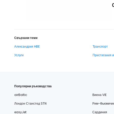
Свързани теми
Александрия HBE
Транспорт
Услуги
Пристигания 
Популярни ръководства
airBaltic
Виена VIE
Лондон Станстед STN
Рим-Фьюмичи
easyJet
Сардиния