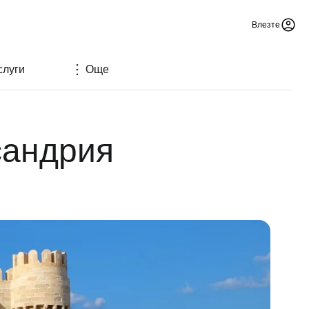
Влезте
слуги
Още
сандрия