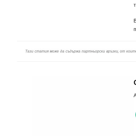
т
В
п
Тази статия може да съдържа партньорски връзки, от коит
А