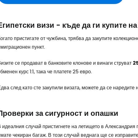
Египетски визи - къде да ги купите 
огато пристигате от чужбина, трябва да закупите колекцион
имиграционен пункт.
Влезте в Ce
изите се продават в банковите клонове и винаги струват
25
бменен курс 1:1, така че платете 25 евро.
... световната общност на туристите
два след като сте закупили визата, можете да се наредите
Пр
Проверки за сигурност и опашки
В идеалния случай пристигнете на летището в Александрия
Про
мате чекиран багаж. В този случай веднага ще се изправите