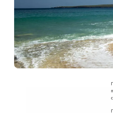
п
с
П