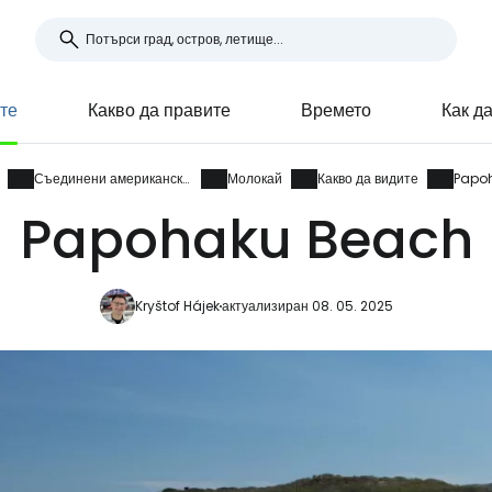
те
Какво да правите
Времето
Как д
Съединени американски щати
Молокай
Какво да видите
Papo
Papohaku Beach
Kryštof Hájek
актуализиран 08. 05. 2025