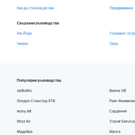
Как да стигнем дотам
Придвижване
Свързани ръководства
Ню Йорк
Големият ост
Чикаго
Оаху
Популярни ръководства
airBaltic
Виена VIE
Лондон Станстед STN
Рим-Фьюмичи
easyJet
Сардиния
Wizz Air
Travel Service
Мадейра
Малта