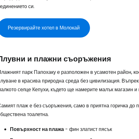
единението си.
Резервирайте хотел в Молокай
Плувни и плажни съоръжения
Плажният парк Папохаку е разположен в усамотен район, ко
луване в красива природна среда без цивилизация. Въпреки
алкото селце Кепухи, където ще намерите малък магазин и н
амият плаж е без съоръжения, само в приятна горичка до п
обществена тоалетна.
Повърхност на плажа
- фин златист пясък