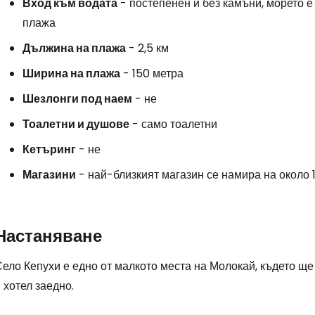
Вход към водата
- постепенен и без камъни, морето е
плажа
Дължина на плажа
- 2,5 км
Ширина на плажа
- 150 метра
Шезлонги под наем
- не
Влезте в Ce
Тоалетни и душове
- само тоалетни
Кетъринг
- не
... световната общност на туристите
Магазини
- най-близкият магазин се намира на около 1
Пр
Настаняване
ело Кепухи е едно от малкото места на Молокай, където ще
Про
 хотел заедно.