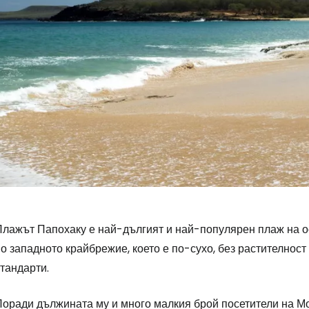
Плажът Папохаку е най-дългият и най-популярен плаж на ос
о западното крайбрежие, което е по-сухо, без растителност
тандарти.
оради дължината му и много малкия брой посетители на Мол