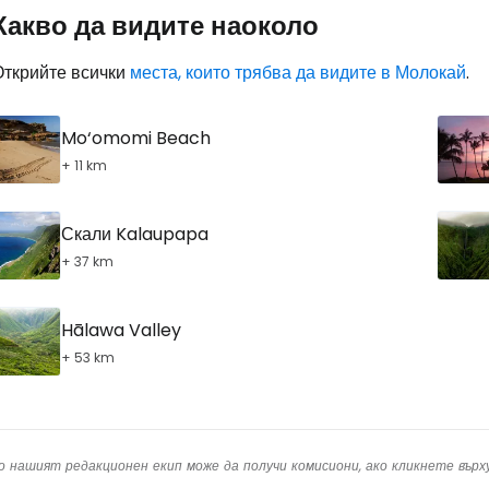
Какво да видите наоколо
Открийте всички
места, които трябва да видите в Молокай
.
Mo‘omomi Beach
+ 11 km
Скали Kalaupapa
+ 37 km
Hālawa Valley
+ 53 km
о нашият редакционен екип може да получи комисиони, ако кликнете вър