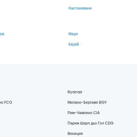
Настаняване
ров
Мауи
Кауай
Ryanair
но FCO
Милано-Бергамо BGY
Рим-Чампино CIA
Париж Шарл дьо Гол CDG
Венеция