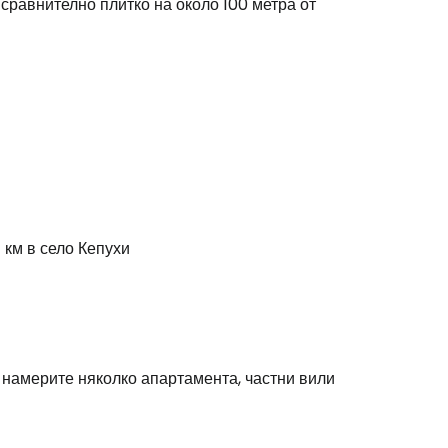
 сравнително плитко на около 100 метра от
stee
 км в село Кепухи
одължете с Google
 намерите няколко апартамента, частни вили
дължете с Facebook