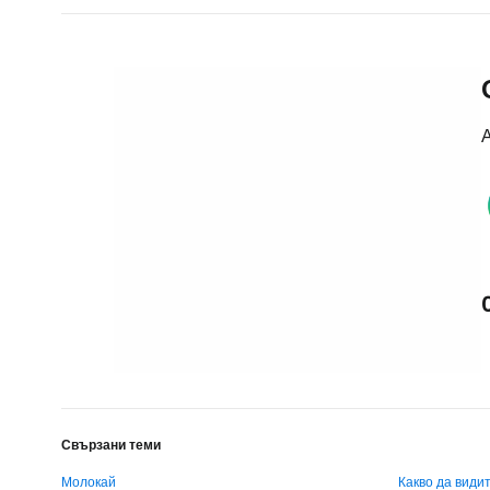
А
Свързани теми
Молокай
Какво да види