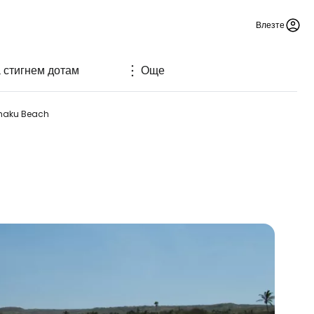
Влезте
а стигнем дотам
Още
haku Beach