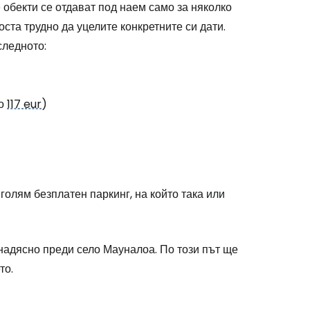
 обекти се отдават под наем само за няколко
дължете с имейл
оста трудно да уцелите конкретните си дати.
следното:
ло
117 eur
)
голям безплатен паркинг, на който така или
 надясно преди село Мауналоа. По този път ще
то.