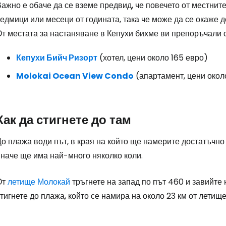
ажно е обаче да се вземе предвид, че повечето от местните
Про
едмици или месеци от годината, така че може да се окаже д
От местата за настаняване в Кепухи бихме ви препоръчали 
Кепухи Бийч Ризорт
(хотел, цени около 165 евро)
Molokai Ocean View Condo
(апартамент, цени око
Как да стигнете до там
о плажа води път, в края на който ще намерите достатъчно 
иначе ще има най-много няколко коли.
От
летище Молокай
тръгнете на запад по път 460 и завийте
тигнете до плажа, който се намира на около 23 км от летище