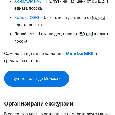
Хонолулу HNL
- 1-2 пъти на час, цени от 85 щ.д. в
едната посока
Kahului OGG
- 6-7 пъти на ден, цени от
85 usd
в
едната посока
Ланай LNY - 1 път на ден, цени от
150 usd
в едната
посока
Самолетът ще кацне на летище
Molokai MKK
в
средата на острова.
Купете полет до Молокай
Организирани екскурзии
В северната част на острова ще намерите друго малко