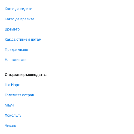
Какво да видите
Какво да правите
Времето
Как да стигнем дотам
Придвижване
Настаняване
Свързани ръководства
Ню Йорк
Големият остров
Мауи
Хонолулу
Чикаго