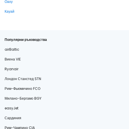
Оаху
Кауай
Популярни ръководства
airBaltic
Виена VIE
Ryanair
Лондон Станстед STN
Рим-Фьюмичино FCO
Милано-Бергамо BGY
easyJet
Сардиния
Рим-Чампино CIA