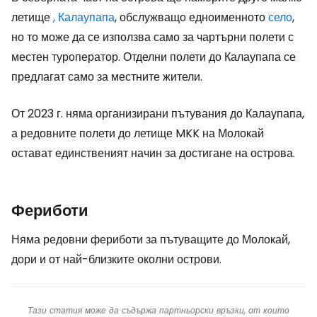
летище
, Калаупапа
, обслужващо едноименното
село
,
но то може да се използва само за чартърни полети с
местен туроператор. Отделни полети до Калаупапа се
предлагат само за местните жители.
От 2023 г. няма организирани пътувания до Калаупапа,
а редовните полети до летище MKK на Молокай
остават единственият начин за достигане на острова.
Фериботи
Няма редовни фериботи за пътуващите до Молокай,
дори и от най-близките околни острови.
Тази статия може да съдържа партньорски връзки, от които