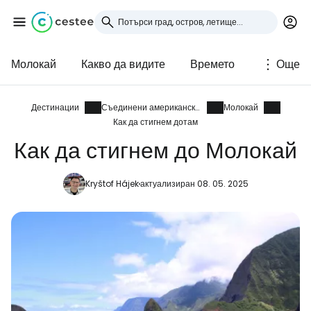
Молокай
Какво да видите
Времето
Още
Влезте в Cestee
... световната общност на туристите
Дестинации
Съединени американски щати
Молокай
Как да стигнем дотам
Как да стигнем до Молокай
Продължете с Google
Kryštof Hájek
актуализиран 08. 05. 2025
Продължете с Facebook
Продължете с имейл