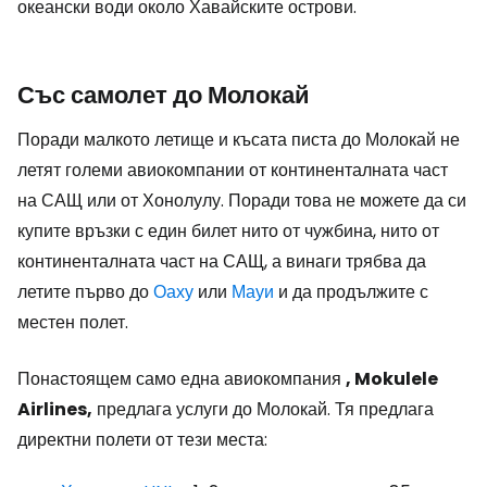
океански води около Хавайските острови.
Със самолет до Молокай
Поради малкото летище и късата писта до Молокай не
летят големи авиокомпании от континенталната част
на САЩ или от Хонолулу. Поради това не можете да си
купите връзки с един билет нито от чужбина, нито от
континенталната част на САЩ, а винаги трябва да
летите първо до
Оаху
или
Мауи
и да продължите с
местен полет.
Понастоящем само една авиокомпания
, Mokulele
Airlines,
предлага услуги до Молокай. Тя предлага
директни полети от тези места: