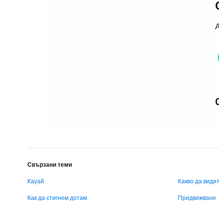
А
Свързани теми
Кауай
Какво да види
Как да стигнем дотам
Придвижване