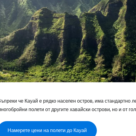
Въпреки че Кауай е рядко населен остров, има стандартно 
ногобройни полети от другите хавайски острови, но и от г
Намерете цени на полети до Кауай