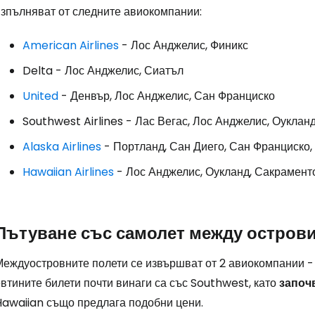
изпълняват от следните авиокомпании:
American Airlines
- Лос Анджелис, Финикс
Delta - Лос Анджелис, Сиатъл
United
- Денвър, Лос Анджелис, Сан Франциско
Southwest Airlines - Лас Вегас, Лос Анджелис, Оуклан
Alaska Airlines
- Портланд, Сан Диего, Сан Франциско,
Hawaiian Airlines
- Лос Анджелис, Оукланд, Сакрамент
Пътуване със самолет между остров
Междуостровните полети се извършват от 2 авиокомпании - 
втините билети почти винаги са със Southwest, като
започв
Hawaiian също предлага подобни цени.