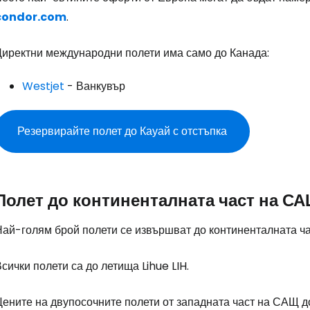
condor.com
.
Директни международни полети има само до Канада:
Влезте в Ce
Westjet
- Ванкувър
Резервирайте полет до Кауай с отстъпка
... световната общност на туристите
Пр
Полет до континенталната част на С
Най-голям брой полети се извършват до континенталната ч
Про
Всички полети са до летища
Lihue LIH
.
Про
Цените на двупосочните полети от западната част на САЩ д