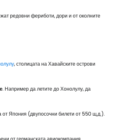
вижат редовни фериботи, дори и от околните
олулу
, столицата на Хавайските острови
е
. Например да летите до Хонолулу, да
от Япония (двупосочни билети от 550 щ.д.).
рени от германската авиокомпания