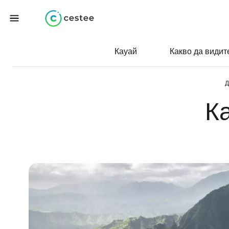
Кауай
Какво да видит
Д
Ка