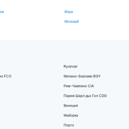
ров
Мауи
Молокай
Ryanair
но FCO
Милано-Бергамо BGY
Рим-Чампино CIA
Париж Шарл дьо Гол CDG
Венеция
Майорка
Порто