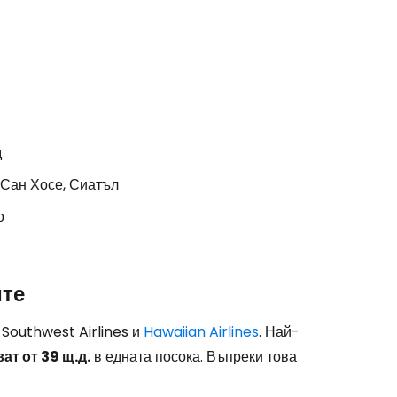
д
 Сан Хосе, Сиатъл
о
ите
Southwest Airlines и
Hawaiian Airlines
. Най-
ат от 39 щ.д.
в едната посока. Въпреки това