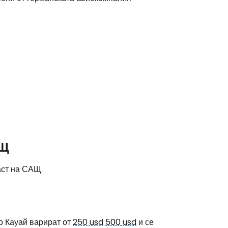
stee
одължете с Google
АЩ
аст на САЩ.
дължете с Facebook
дължете с имейл
о Кауай варират от
250 usd
500 usd
и се