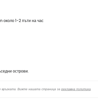
n около 1-2 пъти на час
ъседни острови.
ху връзката. Вижте нашата страница за
рекламна политика
.