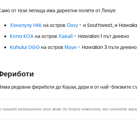
амо от тези летища има директни полети от Лихуе:
Хонолулу HNL
на остров
Оаху
- и Southwest, и Hawaiia
Kona KOA
на остров
Хавай
- Hawaiian 1 път дневно
Kahului OGG
на остров
Мауи
- Hawaiian 3 пъти дневно
Фериботи
Няма редовни фериботи до Кауаи, дори и от най-близките с
о нашият редакционен екип може да получи комисиони, ако кликнете вър