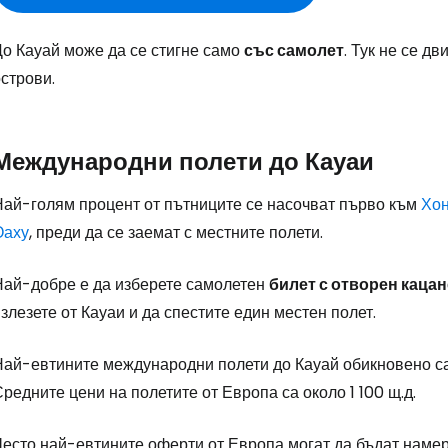
До Кауай може да се стигне само
със самолет
. Тук не се д
строви.
Международни полети до Кауаи
Най-голям процент от пътниците се насочват първо към
Хон
Оаху
, преди да се заемат с местните полети.
Най-добре е да изберете самолетен
билет с отворен кацан
злезете от Кауаи и да спестите един местен полет.
Най-евтините международни полети до Кауай обикновено са 
редните цени на полетите от Европа са около 1 100 щ.д.
Често най-евтините оферти от Европа могат да бъдат наме