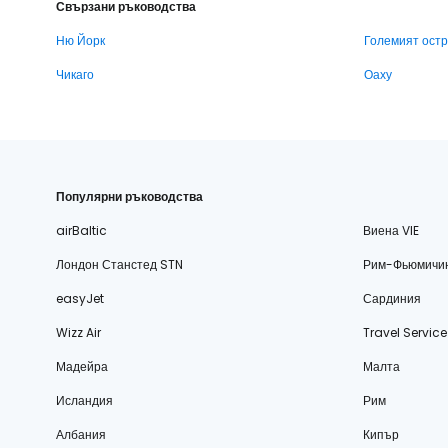
Свързани ръководства
Ню Йорк
Големият ост
Чикаго
Оаху
Популярни ръководства
airBaltic
Виена VIE
Лондон Станстед STN
Рим-Фьюмичи
easyJet
Сардиния
Wizz Air
Travel Service
Мадейра
Малта
Исландия
Рим
Албания
Кипър