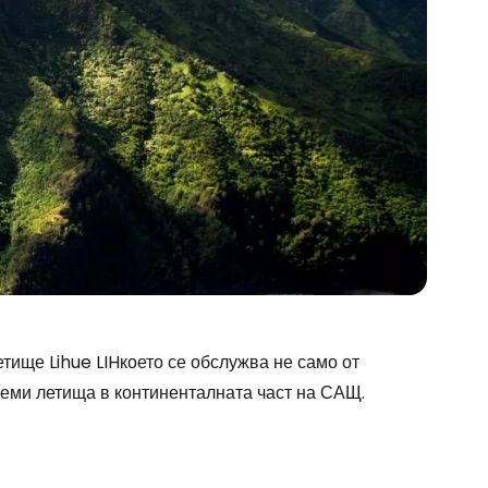
летище
Lihue LIH
което се обслужва не само от
олеми летища в континенталната част на САЩ.