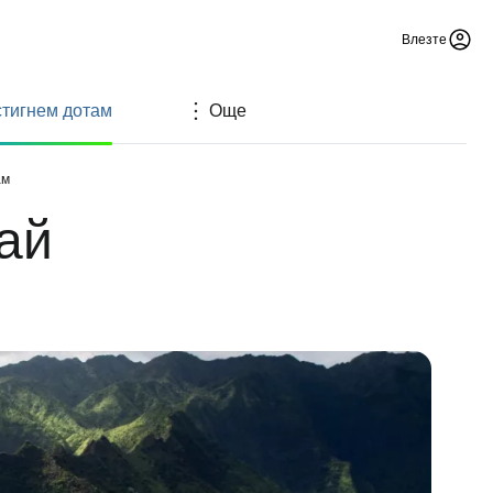
Влезте
стигнем дотам
Още
ам
уай