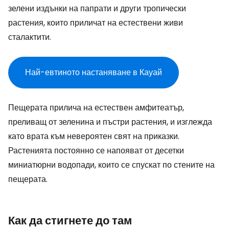
зелени издънки на папрати и други тропически
растения, които приличат на естествени живи
сталактити.
Най-евтиното настаняване в Кауай
Пещерата прилича на естествен амфитеатър,
преливащ от зеленина и пъстри растения, и изглежда
като врата към невероятен свят на приказки.
Растенията постоянно се напояват от десетки
миниатюрни водопади, които се спускат по стените на
пещерата.
Как да стигнете до там