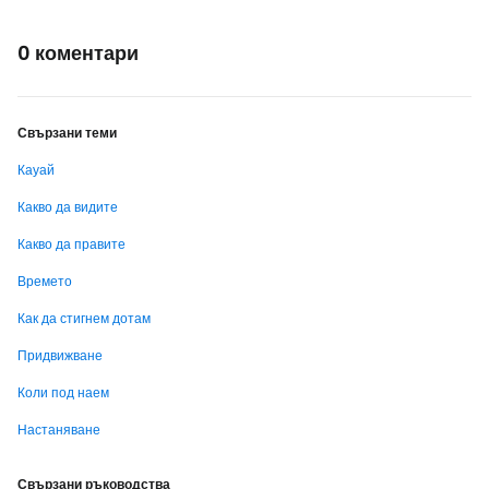
0 коментари
Свързани теми
Кауай
Какво да видите
Какво да правите
Времето
Как да стигнем дотам
Придвижване
Коли под наем
Настаняване
Свързани ръководства