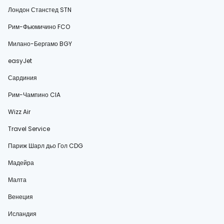
Лондон Станстед STN
Рим-Фьюмичино FCO
Милано-Бергамо BGY
easyJet
Сардиния
Рим-Чампино CIA
Wizz Air
Travel Service
Париж Шарл дьо Гол CDG
Мадейра
Малта
Венеция
Исландия