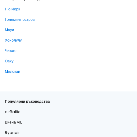
Ню Йорк
Големият остров
Мауи
Хонолулу
Чикаго
Оаху
Молокай
Популярни ръководства
airBaltic
Виена VIE
Ryanair