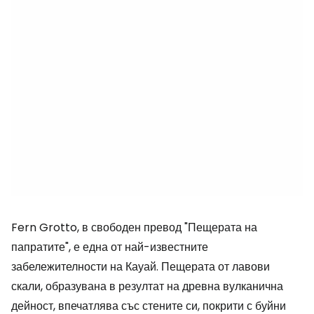
Fern Grotto, в свободен превод "Пещерата на
папратите", е една от най-известните
забележителности на Кауай. Пещерата от лавови
скали, образувана в резултат на древна вулканична
дейност, впечатлява със стените си, покрити с буйни