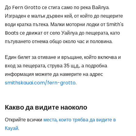
До Fern Grotto се стига само по река Вайлуа.
Изграден е малък дървен кей, от който до пещерите
води кратка пътека. Малки моторни лодки от Smith's
Boats се движат от село Уайлуа до пещерата, като
пътуването отнема общо около час и половина.
Един билет за отиване и връщане, който включва и
вход за пещерата, струва 35 щ.д., а подробна
информация можете да намерите на адрес
smithskauai.com/fern-grotto
.
Какво да видите наоколо
Открийте всички
места, които трябва да видите в
Кауай
.