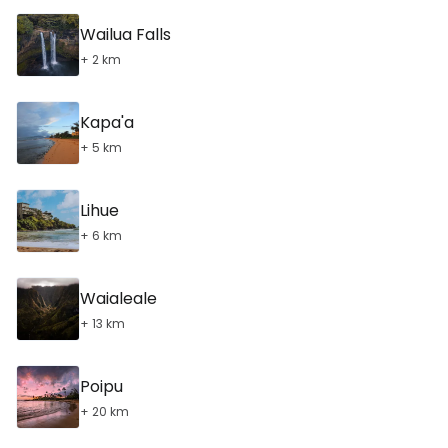
Wailua Falls
+ 2 km
Kapa'a
+ 5 km
Lihue
+ 6 km
Waialeale
+ 13 km
Poipu
+ 20 km