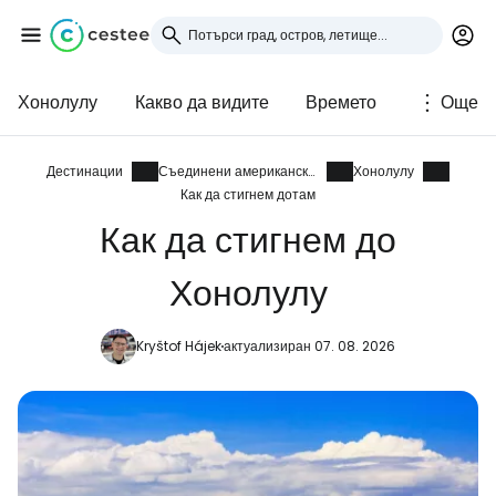
Хонолулу
Какво да видите
Времето
Още
Влезте в Cestee
... световната общност на туристите
Дестинации
Съединени американски щати
Хонолулу
Как да стигнем дотам
Как да стигнем до
Продължете с Google
Хонолулу
Продължете с Facebook
Kryštof Hájek
актуализиран 07. 08. 2026
Продължете с имейл