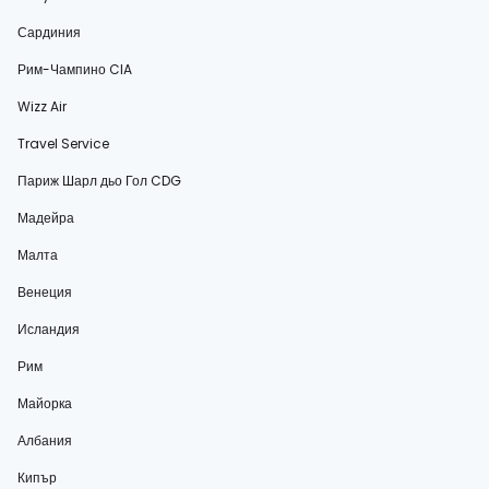
Сардиния
Рим-Чампино CIA
Wizz Air
Travel Service
Париж Шарл дьо Гол CDG
Мадейра
Малта
Венеция
Исландия
Рим
Майорка
Албания
Кипър