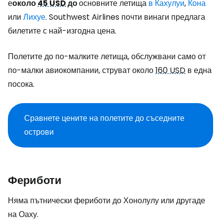
е
около
45 USD
до
основните летища
в Кахулуи
,
Кона
или
Лихуе
. Southwest Airlines почти винаги предлага
билетите с най-изгодна цена.
Полетите до по-малките летища, обслужвани само от
по-малки авиокомпании, струват около
160 USD
в една
посока.
Сравнете цените на полетите до съседните
острови
Фериботи
Няма пътнически фериботи до Хонолулу или другаде
на Оаху.