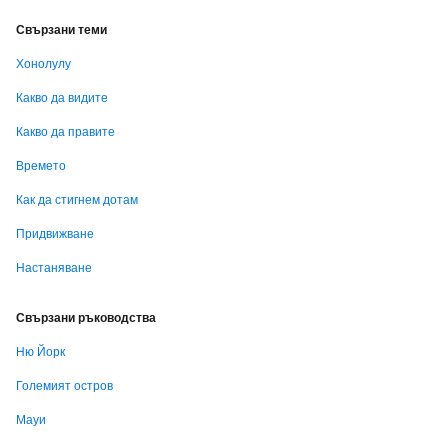
Свързани теми
Хонолулу
Какво да видите
Какво да правите
Времето
Как да стигнем дотам
Придвижване
Настаняване
Свързани ръководства
Ню Йорк
Големият остров
Мауи