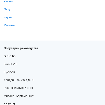
Чикаго
Оаху
Кауай
Молокай
Популярни ръководства
airBaltic
Виена VIE
Ryanair
Лондон Станстед STN
Рим-Фьюмичино FCO
Милано-Бергамо BGY
easyJet