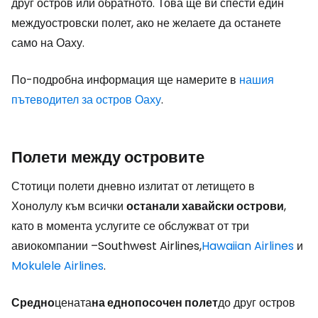
друг остров или обратното. Това ще ви спести един
междуостровски полет, ако не желаете да останете
само на Оаху.
По-подробна информация ще намерите в
нашия
пътеводител за остров Оаху
.
Полети между островите
Стотици полети дневно излитат от летището в
Хонолулу към всички
останали хавайски острови
,
като в момента услугите се обслужват от три
авиокомпании –Southwest Airlines,
Hawaiian Airlines
и
Mokulele Airlines
.
Средно
цената
на еднопосочен полет
до друг остров