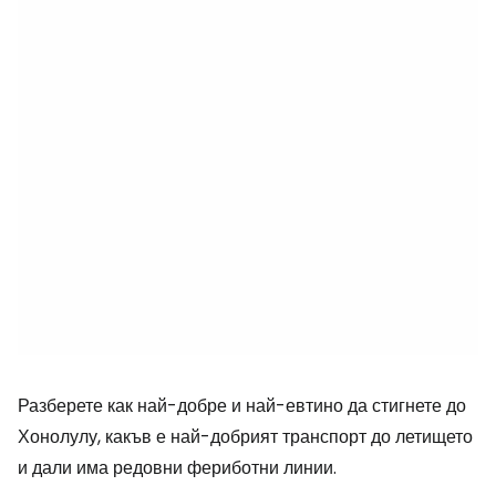
Разберете как най-добре и най-евтино да стигнете до
Хонолулу, какъв е най-добрият транспорт до летището
и дали има редовни фериботни линии.