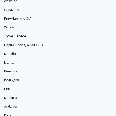
easyJet
Сардиния
Рим-Чампино CIA
Wizz Air
Travel Service
Париж Шарл дьо Гол CDG
Мадейра
Малта
Венеция
Исландия
Рим
Майорка
Албания
Кипър