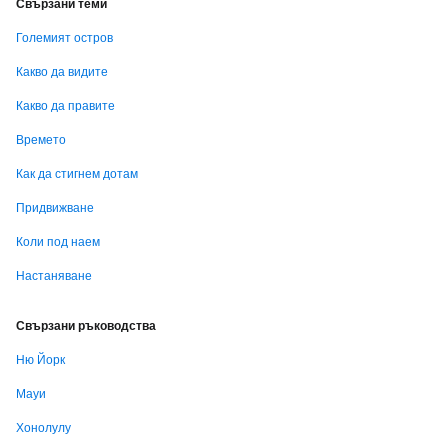
Свързани теми
Големият остров
Какво да видите
Какво да правите
Времето
Как да стигнем дотам
Придвижване
Коли под наем
Настаняване
Свързани ръководства
Ню Йорк
Мауи
Хонолулу