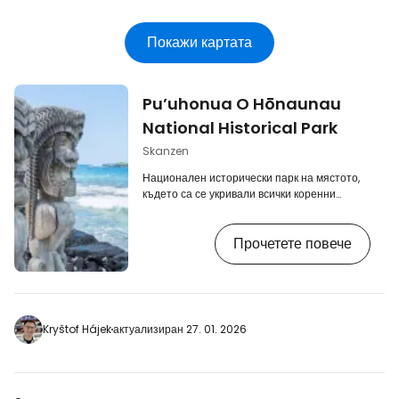
Покажи картата
Pu’uhonua O Hōnaunau
National Historical Park
Skanzen
Национален исторически парк на мястото,
където са се укривали всички коренни
жители, които са нарушавали свещеното
право на капу. Такива хора са били
Прочетете повече
изправени пред сигурна смърт и
единственото спасение е било мястото
Pu'uhonua. В допълнение към крепостта
ще намерите много исторически реликви,
които оживяват живота на коренното
население на Хаваите. Можете да се
Kryštof Hájek
актуализиран 27. 01. 2026
отпуснете и на пясъчния плаж с шезлонги,
но с много сложен вход към океана. [btn …