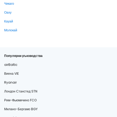
Чикаго
Оаху
Кауай
Молокай
Популярни ръководства
airBaltic
Виена VIE
Ryanair
Лондон Станстед STN
Рим-Фьюмичино FCO
Милано-Бергамо BGY