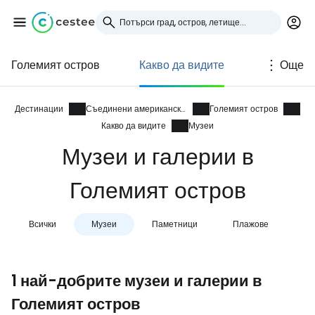
Големият остров
Какво да видите
Още
Влезте в Cestee
... световната общност на туристите
Дестинации
Съединени американски щати
Големият остров
Какво да видите
Музеи
Музеи и галерии в
Продължете с Google
Големият остров
Продължете с Facebook
Всички
Музеи
Паметници
Плажове
Сг
Продължете с имейл
1 най-добрите музеи и галерии в
Големият остров