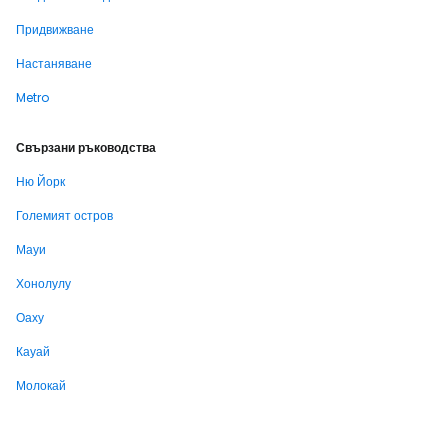
Придвижване
Настаняване
Metro
Свързани ръководства
Ню Йорк
Големият остров
Мауи
Хонолулу
Оаху
Кауай
Молокай