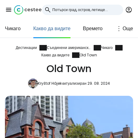
Чикаго
Какво да видите
Времето
Още
Влезте в Cestee
... световната общност на туристите
Дестинации
Съединени американски щати
Чикаго
Какво да видите
Old Town
Old Town
Продължете с Google
Kryštof Hájek
актуализиран 29. 08. 2024
Продължете с Facebook
Продължете с имейл