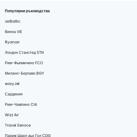
Популярни ръководства
airBaltic
Виена VIE
Ryanair
Лондон Станстед STN
Рим-Фьюмичино FCO
Милано-Бергамо BGY
easyJet
Сардиния
Рим-Чампино CIA
Wizz Air
Travel Service
Париж Шарл дьо Гол CDG