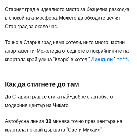
Старият град е идеалното място за безцелна разходка
в спокойна атмосфера. Можете да обходите целия
Стар град за около час.
Точно в Стария град няма хотели, нито много частни
апартаменти. Можете да отседнете в покрайнините на
квартала край улица "Кларк" в хотел "
Линкълн
"
****.
Как да стигнете до там
До Стария град се стига най-добре с автобус от
модерния център на Чикаго.
Автобусна линия
32
минава точно през центъра на
квартала покрай църквата "Свети Михаил".