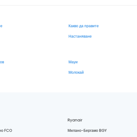
те
Какво да правите
Настаняване
ров
Мауи
Молокай
Ryanair
но FCO
Милано-Бергамо BGY