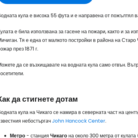
одната кула е висока 55 фута и е направена от пожълтял в
улата е била използвана за гасене на пожари, както и за и
ичиган. Тя е една от малкото постройки в района на Старо
ожар през 1871 г.
Влезте в Ce
ожете да се възхищавате на водната кула само отвън. Вътр
осетители.
... световната общност на туристите
Как да стигнете дотам
Пр
одната кула на Чикаго се намира в северната част на центъ
известния небостъргач
John Hancock Center
.
Про
Метро
- станция
Чикаго
на около 300 метра от кулата