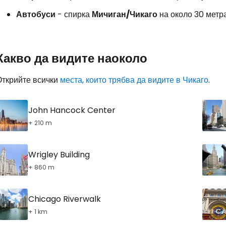
Автобуси
- спирка
Мичиган/Чикаго
на около 30 метра 
Про
Какво да видите наоколо
Открийте всички
места, които трябва да видите в Чикаго
.
John Hancock Center
+ 210 m
Wrigley Building
+ 860 m
Chicago Riverwalk
+ 1 km