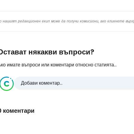
о нашият редакционен екип може да получи комисиони, ако кликнете вър
Остават някакви въпроси?
ко имате въпроси или коментари относно статията...
Добави коментар...
0 коментари