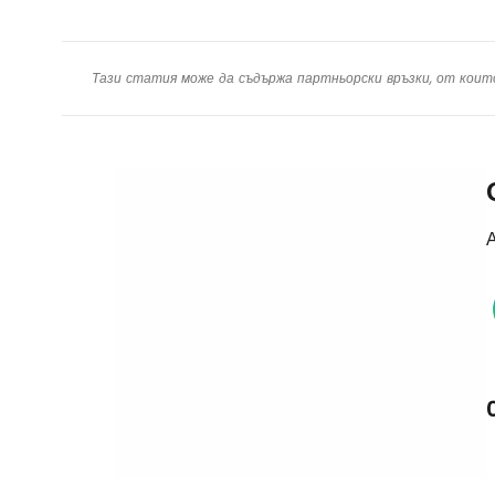
Тази статия може да съдържа партньорски връзки, от коит
А