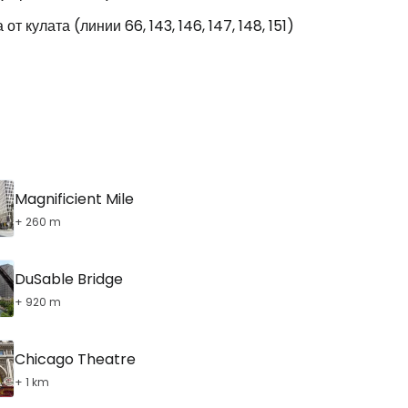
от кулата (линии 66, 143, 146, 147, 148, 151)
дължете с имейл
Magnificient Mile
+ 260 m
DuSable Bridge
+ 920 m
Chicago Theatre
+ 1 km