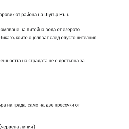
аровик от района на Шугър Рън.
зпомпване на питейна вода от езерото
 Чикаго, които оцеляват след опустошителния
stee
ешността на сградата не е достъпна за
одължете с Google
ра на града, само на две пресечки от
дължете с Facebook
 (червена линия)