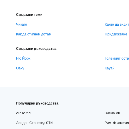
Свързани теми
Чикаго
Какво да види
Как да стигнем дотам
Придвижване
Свързани ръководства
Ню Йорк
Големият ост
Оаху
Кауай
Популярни ръководства
airBaltic
Виена VIE
Лондон Станстед STN
Рим-Фьюмичи