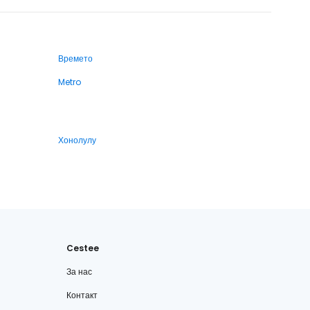
Времето
Metro
Хонолулу
Cestee
За нас
Контакт