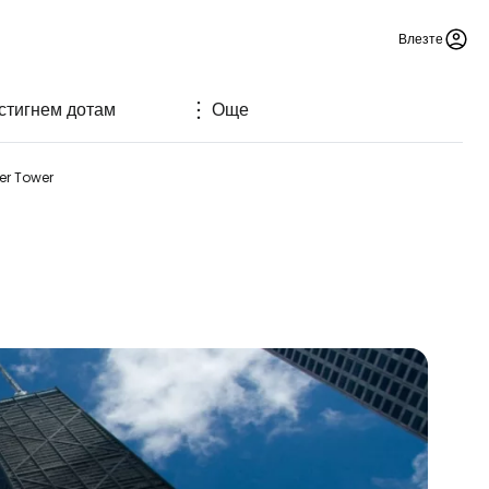
Влезте
 стигнем дотам
Още
er Tower