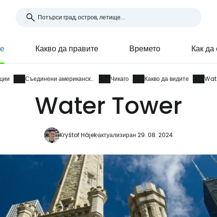
те
Какво да правите
Времето
Как да
ции
Съединени американски щати
Чикаго
Какво да видите
Wat
Water Tower
Kryštof Hájek
актуализиран 29. 08. 2024