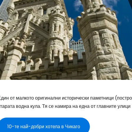
дин от малкото оригинални исторически паметници (построен
тарата водна кула. Тя се намира на една от главните улиц
10-те най-добри хотела в Чикаго