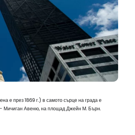
а е през 1869 г.) в самото сърце на града е
и - Мичиган Авеню, на площад Джейн М. Бърн.