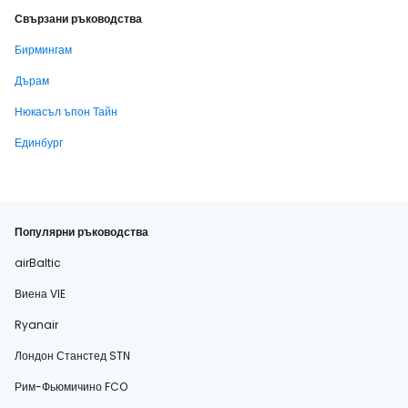
Свързани ръководства
Бирмингам
Дърам
Нюкасъл ъпон Тайн
Единбург
Популярни ръководства
airBaltic
Виена VIE
Ryanair
Лондон Станстед STN
Рим-Фьюмичино FCO