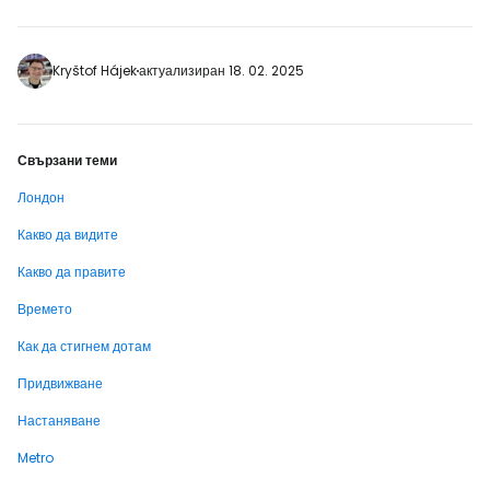
просто да изберете да направите обиколка
на стадиона, така или иначе посещението
на един от най-известните футболни
стадиони в света определено е
Kryštof Hájek
актуализиран 18. 02. 2025
преживяване за всички фенове. [btn "Най-
евтините хотели в центъра на Лондон"…
Свързани теми
Лондон
Какво да видите
Какво да правите
Времето
Как да стигнем дотам
Придвижване
Настаняване
Metro