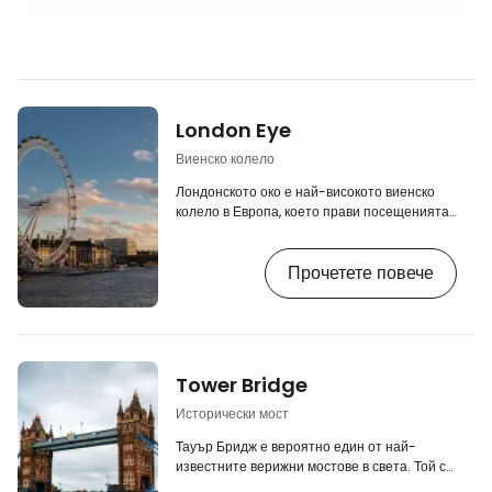
London Eye
Виенско колело
Лондонското око е най-високото виенско
колело в Европа, което прави посещенията
на туристите по-приятни от 1999 г. насам, а
до 2006 г. дори беше най-голямото в света.
Прочетете повече
Лондонското око се намира точно на река
Темза срещу Уестминстърския дворец и
известната кула Биг Бен. От откриването си
досега Лондонското око заема почти
постоянна позиция на номер 1 сред най-
посещаваните атракции в Обединеното
Tower Bridge
кралство. [btn "Хотели с изглед към Темза"
https:/…
Исторически мост
Тауър Бридж е вероятно един от най-
известните верижни мостове в света. Той се
намира в близост до Тауър и свързва