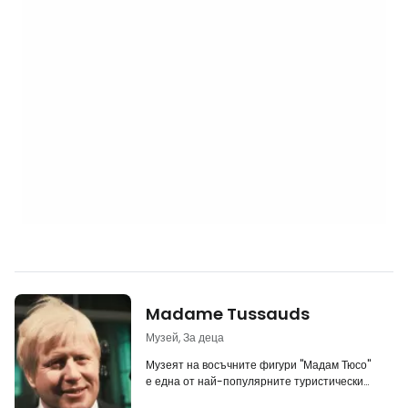
Madame Tussauds
Музей, За деца
Музеят на восъчните фигури "Мадам Тюсо"
е една от най-популярните туристически
атракции в Лондон. Вътре ще откриете