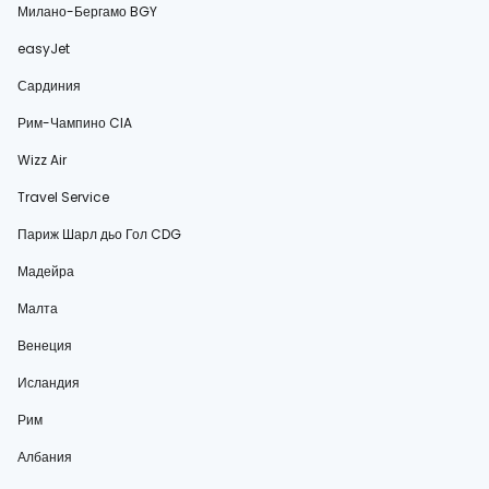
Милано-Бергамо BGY
easyJet
Сардиния
Рим-Чампино CIA
Wizz Air
Travel Service
Париж Шарл дьо Гол CDG
Мадейра
Малта
Венеция
Исландия
Рим
Албания