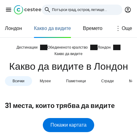
Лондон
Какво да видите
Времето
Още
Влезте в Cestee
... световната общност на туристите
Дестинации
Обединеното кралство
Лондон
Какво да видите
Какво да видите в Лондон
Продължете с Google
Всички
Музеи
Паметници
Сгради
Nat
Продължете с Facebook
31 места, които трябва да видите
Продължете с имейл
Покажи картата