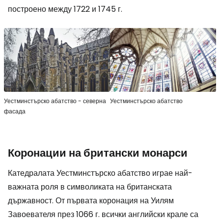
построено между 1722 и 1745 г.
Уестминстърско абатство - северна
Уестминстърско абатство
фасада
Коронации на британски монарси
Катедралата Уестминстърско абатство играе най-
важната роля в символиката на британската
държавност. От първата коронация на Уилям
Завоевателя през 1066 г. всички английски крале са