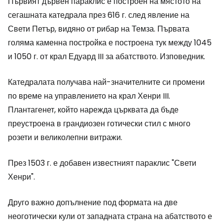
Първият дървен параклис е построен на мястото на
сегашната катедрала през 616 г. след явление на
Свети Петър, видяно от рибар на Темза. Първата
голяма каменна постройка е построена тук между 1045
и 1050 г. от крал Едуард III за абатството. Изповедник.
Катедралата получава най-значителните си промени
по време на управлението на крал Хенри III.
Плантагенет, който нарежда църквата да бъде
преустроена в грандиозен готически стил с много
розети и великолепни витражи.
През 1503 г. е добавен известният параклис "Свети
Хенри".
Друго важно допълнение под формата на две
неоготически кули от западната страна на абатството е