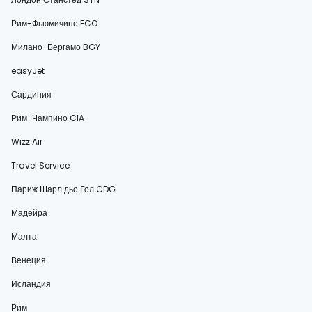
Рим-Фьюмичино FCO
Милано-Бергамо BGY
easyJet
Сардиния
Рим-Чампино CIA
Wizz Air
Travel Service
Париж Шарл дьо Гол CDG
Мадейра
Малта
Венеция
Исландия
Рим