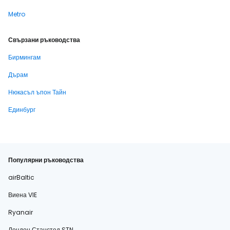
Metro
Свързани ръководства
Бирмингам
Дърам
Нюкасъл ъпон Тайн
Единбург
Популярни ръководства
airBaltic
Виена VIE
Ryanair
Лондон Станстед STN