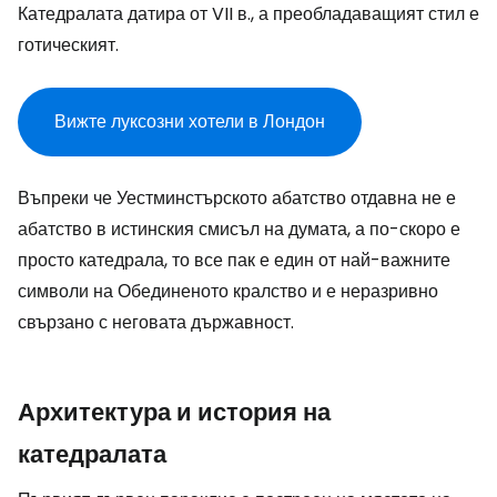
Катедралата датира от VII в., а преобладаващият стил е
готическият.
Вижте луксозни хотели в Лондон
Въпреки че Уестминстърското абатство отдавна не е
абатство в истинския смисъл на думата, а по-скоро е
просто катедрала, то все пак е един от най-важните
символи на Обединеното кралство и е неразривно
свързано с неговата държавност.
Архитектура и история на
катедралата