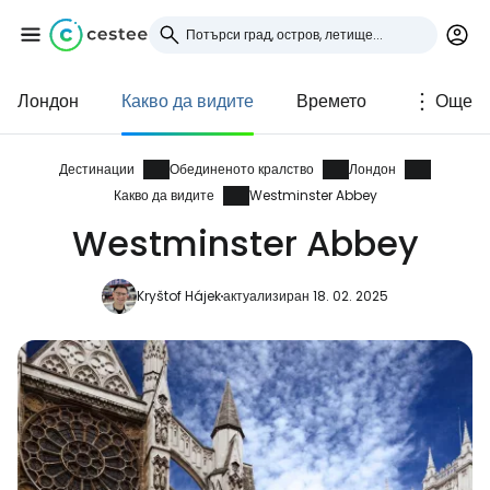
Лондон
Какво да видите
Времето
Още
Влезте в Cestee
... световната общност на туристите
Дестинации
Обединеното кралство
Лондон
Какво да видите
Westminster Abbey
Westminster Abbey
Продължете с Google
Kryštof Hájek
актуализиран 18. 02. 2025
Продължете с Facebook
Продължете с имейл