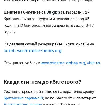
ч. В неделя е отворен само магазинът за сувенири.
Цените на билетите
са
30 gbp
за възрастни, 27
британски лири за студенти и пенсионери над 65
години и 13 британски лири за деца на възраст 6-17
години.
В идеалния случай резервирайте билети онлайн на
tickets.westminster-abbey.org.
Официален уебсайт:
westminster-abbey.org/visit-us
Как да стигнем до абатството?
Уестминстърското абатство се намира точно срещу
британския парламент
, на по-малко от километър от
Бъкингамския дворец
и площад Трафалгар.