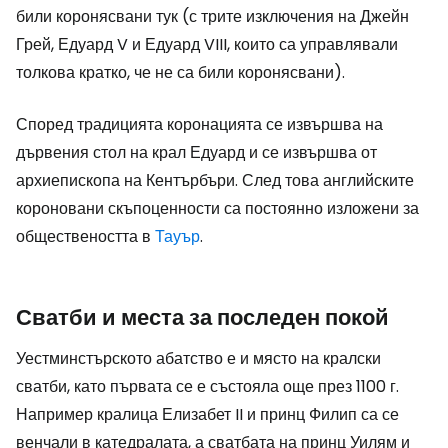
били коронясвани тук (с трите изключения на Джейн
Грей, Едуард V и Едуард VIII, които са управлявали
толкова кратко, че не са били коронясвани).
Според традицията коронацията се извършва на
дървения стол на крал Едуард и се извършва от
архиепископа на Кентърбъри. След това английските
короновани скъпоценности са постоянно изложени за
обществеността в
Тауър
.
Сватби и места за последен покой
Уестминстърското абатство е и място на кралски
сватби, като първата се е състояла още през 1100 г.
Например кралица Елизабет II и принц Филип са се
венчали в катедралата, а сватбата на принц Уилям и