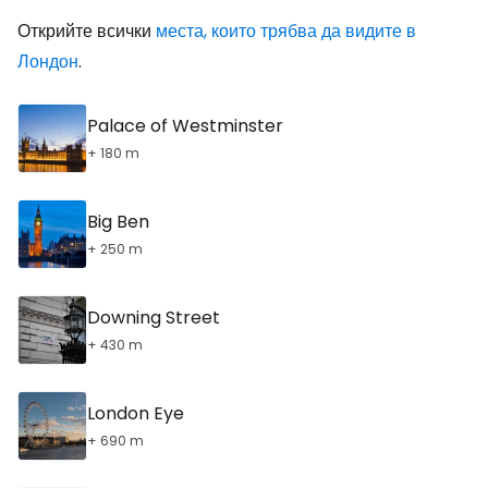
Открийте всички
места, които трябва да видите в
Лондон
.
Palace of Westminster
+ 180 m
Big Ben
+ 250 m
Downing Street
+ 430 m
London Eye
+ 690 m