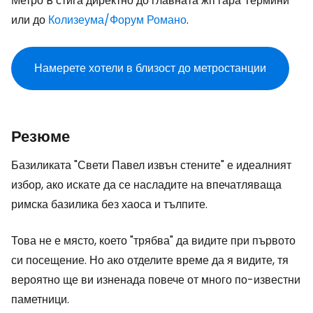
Метро B стига директно до главната жп гара Термини
или до
Колизеума/Форум Романо
.
Намерете хотели в близост до метростанции
Резюме
Базиликата "Свети Павел извън стените" е идеалният
избор, ако искате да се насладите на впечатляваща
римска базилика без хаоса и тълпите.
Това не е място, което "трябва" да видите при първото
си посещение. Но ако отделите време да я видите, тя
вероятно ще ви изненада повече от много по-известни
паметници.