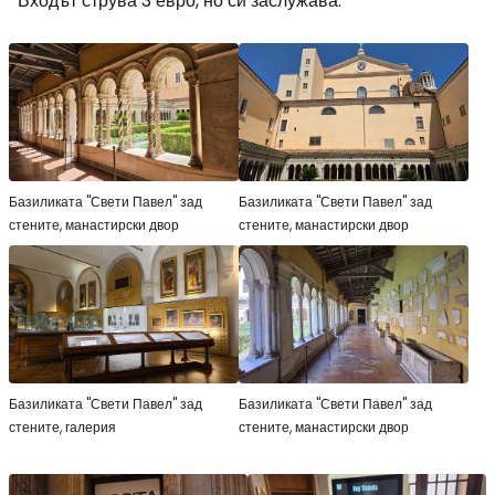
Входът струва 3 евро, но си заслужава.
Базиликата "Свети Павел" зад
Базиликата "Свети Павел" зад
стените, манастирски двор
стените, манастирски двор
Базиликата "Свети Павел" зад
Базиликата "Свети Павел" зад
стените, галерия
стените, манастирски двор