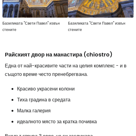
Базиликата "Свети Павел" извън
Базиликата "Свети Павел" извън
стените
стените
Райският двор на манастира (chiostro)
Една от най-красивите части на целия комплекс - и в
същото време често пренебрегвана.
Красиво украсени колони
Тиха градина в средата
Малка галерия
идеалното място за кратка почивка