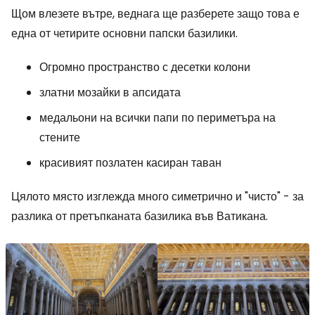
Щом влезете вътре, веднага ще разберете защо това е
една от четирите основни папски базилики.
Огромно пространство с десетки колони
златни мозайки в апсидата
медальони на всички папи по периметъра на
стените
красивият позлатен касиран таван
Цялото място изглежда много симетрично и "чисто" - за
разлика от претъпканата базилика във Ватикана.