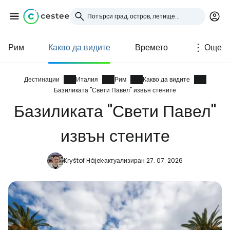
Рим
Какво да видите
Времето
Още
Влезте в Cestee
... световната общност на туристите
Дестинации
Италия
Рим
Какво да видите
Базиликата "Свети Павел" извън стените
Базиликата "Свети Павел"
Продължете с Google
извън стените
Продължете с Facebook
Kryštof Hájek
актуализиран 27. 07. 2026
Продължете с имейл