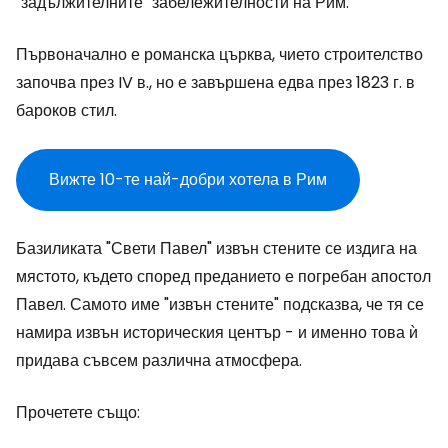
"задължителните" забележителности на Рим.
Първоначално е романска църква, чието строителство
започва през IV в., но е завършена едва през 1823 г. в
бароков стил.
Вижте 10-те най-добри хотела в Рим
Базиликата "Свети Павел" извън стените се издига на
мястото, където според преданието е погребан апостол
Павел. Самото име "извън стените" подсказва, че тя се
намира извън историческия център - и именно това ѝ
придава съвсем различна атмосфера.
Прочетете също: