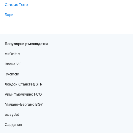
Cinque Terre
Бари
Популярни ръководства
airBaltic
Виена VIE
Ryanair
Лондон Станстед STN
Рим-Фьюмичино FCO
Милано-Бергамо BGY
easyJet
Сардиния