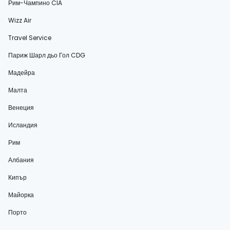
Рим-Чампино CIA
Wizz Air
Travel Service
Париж Шарл дьо Гол CDG
Мадейра
Малта
Венеция
Исландия
Рим
Албания
Кипър
Майорка
Порто