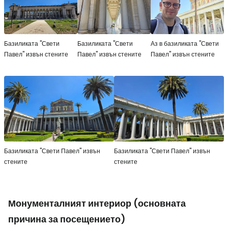
Базиликата "Свети
Базиликата "Свети
Аз в базиликата "Свети
Павел" извън стените
Павел" извън стените
Павел" извън стените
Базиликата "Свети Павел" извън
Базиликата "Свети Павел" извън
стените
стените
Монументалният интериор (основната
причина за посещението)