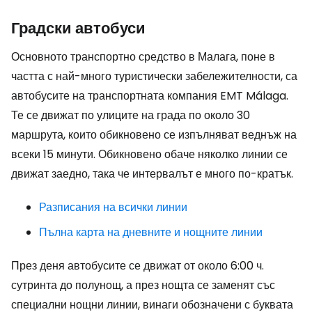
Градски автобуси
Основното транспортно средство в Малага, поне в
частта с най-много туристически забележителности, са
автобусите на транспортната компания EMT Málaga.
Те се движат по улиците на града по около 30
маршрута, които обикновено се изпълняват веднъж на
всеки 15 минути. Обикновено обаче няколко линии се
движат заедно, така че интервалът е много по-кратък.
Разписания на всички линии
Пълна карта на дневните и нощните линии
През деня автобусите се движат от около 6:00 ч.
сутринта до полунощ, а през нощта се заменят със
специални нощни линии, винаги обозначени с буквата