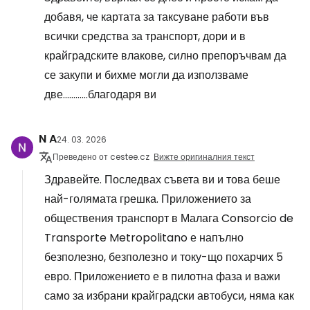
добавя, че картата за таксуване работи във
всички средства за транспорт, дори и в
крайградските влакове, силно препоръчвам да
се закупи и бихме могли да използваме
две............благодаря ви
N A
24. 03. 2026
Преведено от cestee.cz
Вижте оригиналния текст
Здравейте. Последвах съвета ви и това беше
най-голямата грешка. Приложението за
обществения транспорт в Малага Consorcio de
Transporte Metropolitano е напълно
безполезно, безполезно и току-що похарчих 5
евро. Приложението е в пилотна фаза и важи
само за избрани крайградски автобуси, няма как