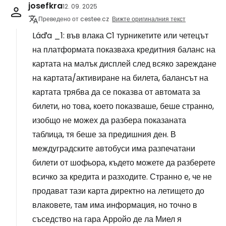
josefkra
12. 09. 2025
Преведено от cestee.cz
Вижте оригиналния текст
Láďa _1: във влака C1 турникетите или четецът
на платформата показваха кредитния баланс на
картата на малък дисплей след всяко зареждане
на картата/активиране на билета, балансът на
картата трябва да се показва от автомата за
билети, но това, което показваше, беше странно,
изобщо не можех да разбера показаната
таблица, тя беше за предишния ден. В
междуградските автобуси има разпечатани
билети от шофьора, където можете да разберете
всичко за кредита и разходите. Странно е, че не
продават тази карта директно на летището до
влаковете, там има информация, но точно в
съседство на гара Арройо де ла Миел я