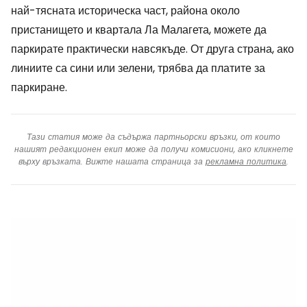
най-тясната историческа част, района около
пристанището и квартала Ла Малагета, можете да
паркирате практически навсякъде. От друга страна, ако
линиите са сини или зелени, трябва да платите за
паркиране.
Тази статия може да съдържа партньорски връзки, от които
нашият редакционен екип може да получи комисиони, ако кликнете
върху връзката. Вижте нашата страница за
рекламна политика
.