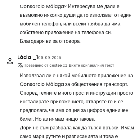
Consorcio Málaga? Интересува ме дали е
възможно няколко души да го използват от един
мобилен телефон, или всеки трябва да има
собствено приложение на телефона си.
Благодаря ви за отговора.
Láďa _1
09. 09. 2025
Преведено от cestee.cz
Вижте оригиналния текст
Използвал ли е някой мобилното приложение на
Consorcio Málaga за обществения транспорт.
Според техните много прости инструкции просто
инсталирате приложението, отваряте го и се
предполага, че има опция за цифров единичен
билет. Но аз нямам нищо такова.
Дори не съм разбрала как да търся връзки. Имам
само маршрутите и разписанията и това е