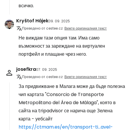
всичко.
Kryštof Hájek
09. 09. 2025
Преведено от cestee.cz
Вижте оригиналния текст
Не виждам тази опция там. Има само
възможност за зареждане на виртуален
портфейл и плащане чрез него.
josefkra
07. 09. 2025
Преведено от cestee.cz
Вижте оригиналния текст
За придвижване в Малага може да бъде полезна
чип картата "Consorcio de Transporte
Metropolitano del Área de Málaga", която в
сайта на tripadvisor се нарича още Зелена
карта - уебсайт
https://ctmam.es/en/transport-ti...avel-