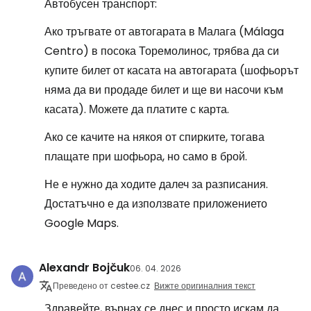
Автобусен транспорт:
Ако тръгвате от автогарата в Малага (Málaga
Centro) в посока Торемолинос, трябва да си
купите билет от касата на автогарата (шофьорът
няма да ви продаде билет и ще ви насочи към
касата). Можете да платите с карта.
Ако се качите на някоя от спирките, тогава
плащате при шофьора, но само в брой.
Не е нужно да ходите далеч за разписания.
Достатъчно е да използвате приложението
Google Maps.
Alexandr Bojčuk
06. 04. 2026
Преведено от cestee.cz
Вижте оригиналния текст
Здравейте, върнах се днес и просто искам да