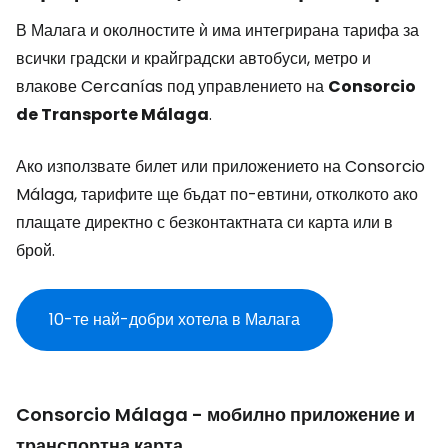
В Малага и околностите ѝ има интегрирана тарифа за
всички градски и крайградски автобуси, метро и
влакове Cercanías под управлението на
Consorcio
de Transporte Málaga
.
Ако използвате билет или приложението на Consorcio
Málaga, тарифите ще бъдат по-евтини, отколкото ако
плащате директно с безконтактната си карта или в
брой.
10-те най-добри хотела в Малага
Consorcio Málaga - мобилно приложение и
транспортна карта