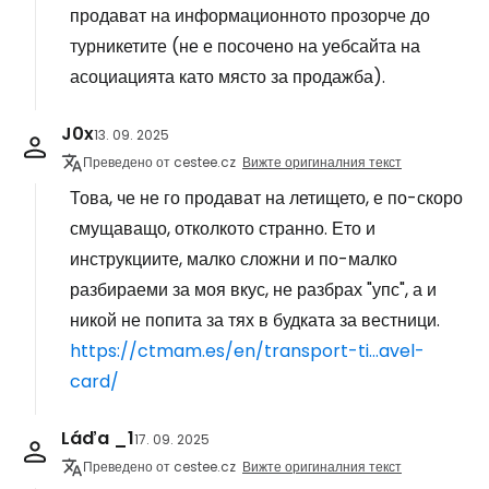
продават на информационното прозорче до
турникетите (не е посочено на уебсайта на
асоциацията като място за продажба).
J0x
13. 09. 2025
Преведено от cestee.cz
Вижте оригиналния текст
Това, че не го продават на летището, е по-скоро
смущаващо, отколкото странно. Ето и
инструкциите, малко сложни и по-малко
разбираеми за моя вкус, не разбрах "упс", а и
никой не попита за тях в будката за вестници.
https://ctmam.es/en/transport-ti...avel-
card/
Láďa _1
17. 09. 2025
Преведено от cestee.cz
Вижте оригиналния текст