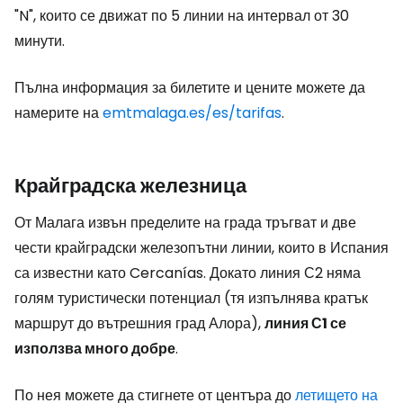
"N", които се движат по 5 линии на интервал от 30
минути.
Пълна информация за билетите и цените можете да
намерите на
emtmalaga.es/es/tarifas
.
Крайградска железница
От Малага извън пределите на града тръгват и две
чести крайградски железопътни линии, които в Испания
са известни като Cercanías. Докато линия С2 няма
голям туристически потенциал (тя изпълнява кратък
маршрут до вътрешния град Алора),
линия С1 се
използва много добре
.
По нея можете да стигнете от центъра до
летището на