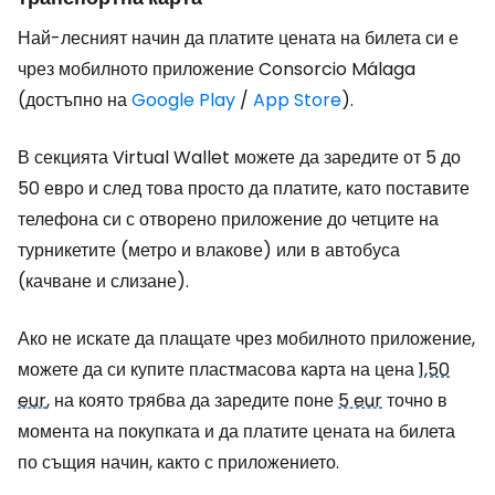
Най-лесният начин да платите цената на билета си е
чрез мобилното приложение Consorcio Málaga
(достъпно на
Google Play
/
App Store
).
В секцията
Virtual Wallet
можете да заредите от 5 до
50 евро и след това просто да платите, като поставите
телефона си с отворено приложение до четците на
турникетите (метро и влакове) или в автобуса
(качване и слизане).
Ако не искате да плащате чрез мобилното приложение,
можете да си купите пластмасова карта на цена
1,50
eur
, на която трябва да заредите поне
5 eur
точно в
момента на покупката и да платите цената на билета
по същия начин, както с приложението.