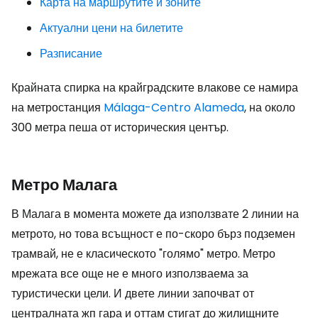
Карта на маршрутите и зоните
Актуални цени на билетите
Разписание
Крайната спирка на крайградските влакове се намира
на метростанция
Málaga-Centro Alameda
, на около
300 метра пеша от историческия център.
Метро Малага
В Малага в момента можете да използвате 2 линии на
метрото, но това всъщност е по-скоро бърз подземен
трамвай, не е класическото "голямо" метро. Метро
мрежата все още не е много използваема за
туристически цели. И двете линии започват от
централната жп гара и оттам стигат до жилищните