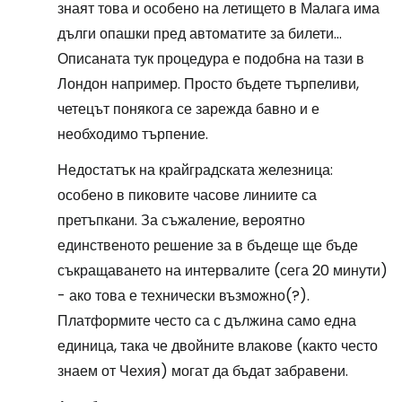
знаят това и особено на летището в Малага има
дълги опашки пред автоматите за билети...
Описаната тук процедура е подобна на тази в
Лондон например. Просто бъдете търпеливи,
четецът понякога се зарежда бавно и е
необходимо търпение.
Недостатък на крайградската железница:
особено в пиковите часове линиите са
претъпкани. За съжаление, вероятно
единственото решение за в бъдеще ще бъде
съкращаването на интервалите (сега 20 минути)
- ако това е технически възможно(?).
Платформите често са с дължина само една
единица, така че двойните влакове (както често
знаем от Чехия) могат да бъдат забравени.