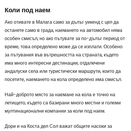
Коли под наем
Ако отивате в Малага само за дълъг уикенд с цел да
останете само в града, наемането на автомобил няма
особен смисъл, но ако пътувате за по-дълъг период от
време, това определено може да се изплати. Особено
за пътувания във вътрешността на страната, където
има много интересни дестинации, отдалечени
андалуски села или туристически маршрути, които да
посетите, наемането на кола определено има смисъл.
Най-доброто място за наемане на кола е точно на
летището, където са базирани много местни и големи
мултинационални компании за коли под наем.
Дори и на Коста дел Сол важат общите насоки за