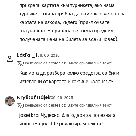
прикрепи картата към турникета, ако няма
турникет, тогава трябва да намерите четеца на
картата на изхода, където "приключвате
пътуването" - при това се взема предвид
получената цена на билета за всеки човек).
Láďa _1
09. 09. 2025
Преведено от cestee.cz
Вижте оригиналния текст
Как мога да разбера колко средства са били
изтеглени от картата и какъв е балансът?
Kryštof Hájek
09. 09. 2025
Преведено от cestee.cz
Вижте оригиналния текст
josefkra: Чудесно, благодаря за полезната
информация. Ще редактирам текста!