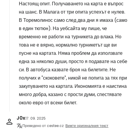
Настоящ опит. Получаването на карта е въпрос
на шанс. В Малага от три опита успехът е нулев.
В Торемолинос само след два дни я имаха (само
в един тютюн). На уебсайта му пише, че
временно не работи на турникета до влака. Но
това не е вярно, нормално турникетът ще ви
пусне на картата. Няма проблем да използвате
една за няколко души, просто я подавате на себе
си. В автобуса казвате броя на билетите. Не
получих и "скоковете", никой не попита за тях при
закупуването на картата. Икономията е наистина
много добра, казано с прости думи, спестявате
около евро от всеки билет.
J0x
17. 09. 2025
Преведено от cestee.cz
Вижте оригиналния текст