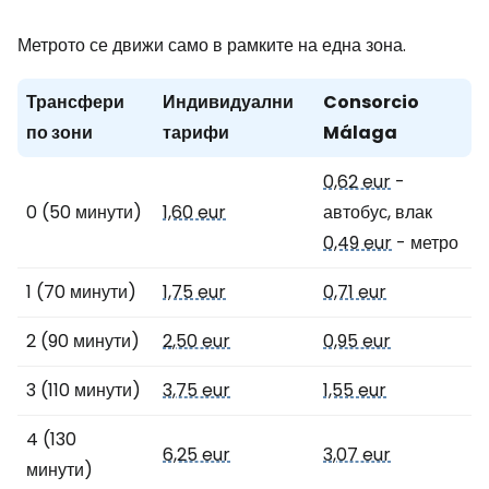
Метрото се движи само в рамките на една зона.
Трансфери
Индивидуални
Consorcio
по зони
тарифи
Málaga
0,62 eur
-
0 (50 минути)
1,60 eur
автобус, влак
0,49 eur
- метро
1 (70 минути)
1,75 eur
0,71 eur
2 (90 минути)
2,50 eur
0,95 eur
3 (110 минути)
3,75 eur
1,55 eur
4 (130
6,25 eur
3,07 eur
минути)