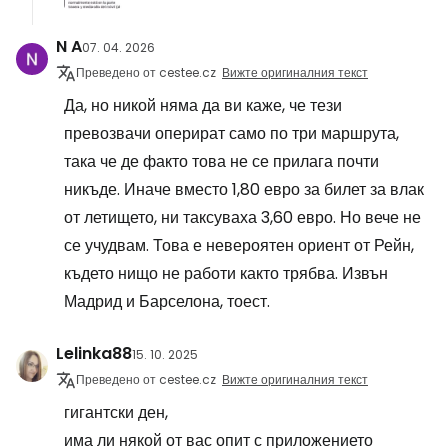
N A
07. 04. 2026
Преведено от cestee.cz
Вижте оригиналния текст
Да, но никой няма да ви каже, че тези
превозвачи оперират само по три маршрута,
така че де факто това не се прилага почти
никъде. Иначе вместо 1,80 евро за билет за влак
от летището, ни таксуваха 3,60 евро. Но вече не
се учудвам. Това е невероятен ориент от Рейн,
където нищо не работи както трябва. Извън
Мадрид и Барселона, тоест.
Lelinka88
15. 10. 2025
Преведено от cestee.cz
Вижте оригиналния текст
гигантски ден,
има ли някой от вас опит с приложението