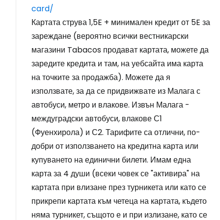
card/
Картата струва 1,5E + минимален кредит от 5E за
зареждане (вероятно всички вестникарски
магазини Tabacos продават картата, можете да
заредите кредита и там, на уебсайта има карта
на точките за продажба). Можете да я
използвате, за да се придвижвате из Малага с
автобуси, метро и влакове. Извън Малага -
междуградски автобуси, влакове С1
(Фуенхирола) и С2. Тарифите са отлични, по-
добри от използването на кредитна карта или
купуването на единични билети. Имам една
карта за 4 души (всеки човек се "активира" на
картата при влизане през турникета или като се
прикрепи картата към четеца на картата, където
няма турникет, същото е и при излизане, като се