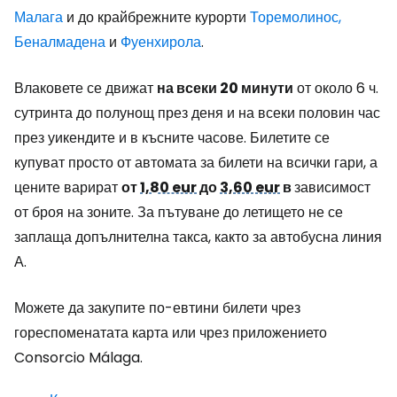
Малага
и до крайбрежните курорти
Торемолинос,
Беналмадена
и
Фуенхирола
.
Влаковете се движат
на всеки 20 минути
от около 6 ч.
сутринта до полунощ през деня и на всеки половин час
през уикендите и в късните часове. Билетите се
купуват просто от автомата за билети на всички гари, а
цените варират
от
1,80 eur
до
3,60 eur
в
зависимост
от броя на зоните. За пътуване до летището не се
заплаща допълнителна такса, както за автобусна линия
А.
Можете да закупите по-евтини билети чрез
гореспоменатата карта или чрез приложението
Consorcio Málaga.