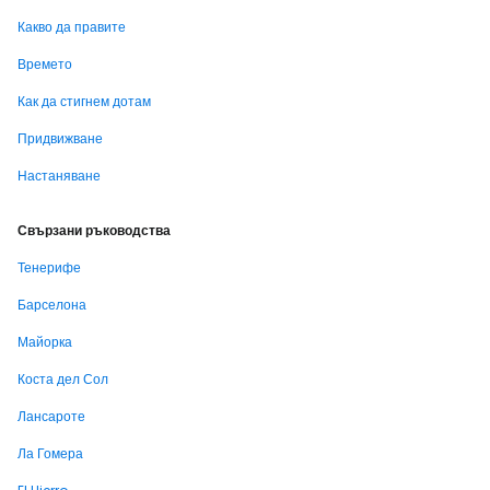
Какво да правите
Времето
Как да стигнем дотам
Придвижване
Настаняване
Свързани ръководства
Тенерифе
Барселона
Майорка
Коста дел Сол
Лансароте
Ла Гомера