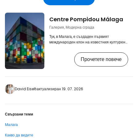
Centre Pompidou Málaga
Галерия, Модерна сграда
Тук, в Малага, е създаден първият
международен клон на известния културен
център и галерия за модерно изкуство
Centre Georges Pompidou в Париж.
Прочетете повече
Местният филиал е създаден през 2015 г. с
уговорката, че на всеки пет години
договорът за излагане на парижките
колекции в Малага може да бъде
подновяван, и засега не изглежда, че
Център Помпиду Малага ще затвори врати
David Eiselt
актуализиран 19. 07. 2026
през следващите години. [btn "10-те най-
добри хотела в Малага"
https://www.booking…
Свързани теми
Малага
Какво да видите