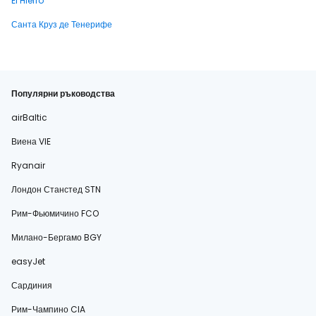
El Hierro
Санта Круз де Тенерифе
Популярни ръководства
airBaltic
Виена VIE
Ryanair
Лондон Станстед STN
Рим-Фьюмичино FCO
Милано-Бергамо BGY
easyJet
Сардиния
Рим-Чампино CIA