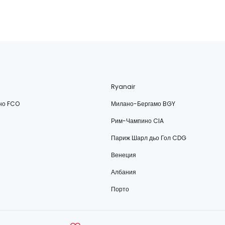
Ryanair
но FCO
Милано-Бергамо BGY
Рим-Чампино CIA
Париж Шарл дьо Гол CDG
Венеция
Албания
Порто