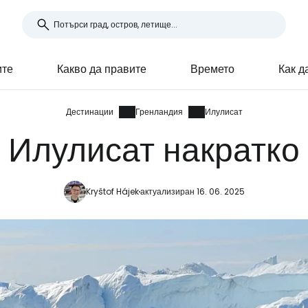
ите
Какво да правите
Времето
Как д
Дестинации
Гренландия
Илулисат
Илулисат накратко
Kryštof Hájek
актуализиран 16. 06. 2025