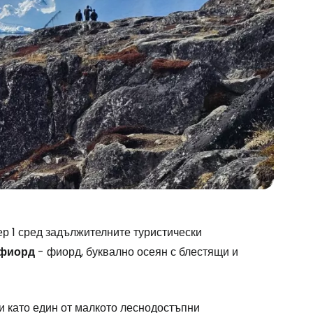
stee
ер 1 сред задължителните туристически
 фиорд
- фиорд, буквално осеян с блестящи и
 като един от малкото леснодостъпни