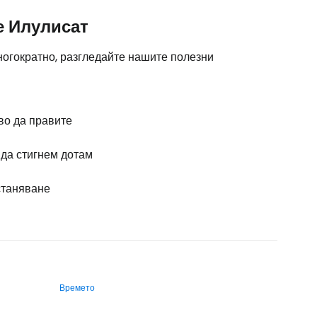
е Илулисат
ногократно, разгледайте нашите полезни
во да правите
 да стигнем дотам
таняване
Времето