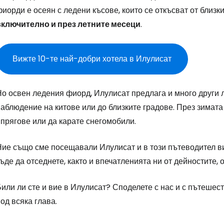
Пр
иорди е осеян с ледени късове, които се откъсват от близк
включително и през летните месеци
.
Про
Вижте 10-те най-добри хотела в Илулисат
Про
о освен ледения фиорд, Илулисат предлага и много други л
аблюдение на китове или до близките градове. През зимата
прягове или да карате снегомобили.
Ние също сме посещавали Илулисат и в този пътеводител в
ъде да отседнете, както и впечатленията ни от дейностите, 
или ли сте и вие в Илулисат? Споделете с нас и с пътешест
од всяка глава.