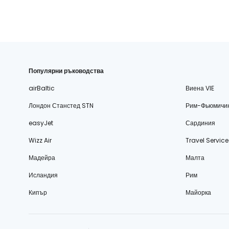
Популярни ръководства
airBaltic
Виена VIE
Лондон Станстед STN
Рим-Фьюмичи
easyJet
Сардиния
Wizz Air
Travel Service
Мадейра
Малта
Исландия
Рим
Кипър
Майорка