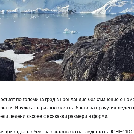
Влезте в Ce
Третият по големина град в Гренландия без съмнение е ном
обекти. Илулисат е разположен на брега на прочутия
леден
бели ледени късове с всякакви размери и форми.
... световната общност на туристите
Айсфиордът е обект на световното наследство на ЮНЕСКО и