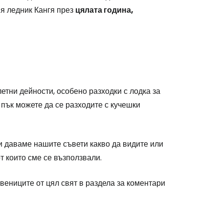
одължете с Google
ия ледник Кангя през
цялата година,
дължете с Facebook
дължете с имейл
етни дейности, особено разходки с лодка за
 пък можете да се разходите с кучешки
и даваме нашите съвети какво да видите или
от които сме се възползвали.
вениците от цял свят в раздела за коментари