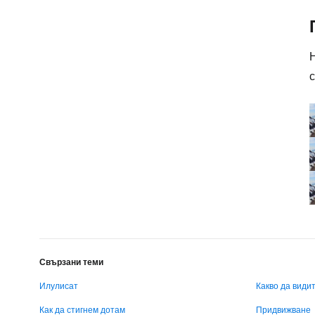
с
Свързани теми
Илулисат
Какво да види
Как да стигнем дотам
Придвижване