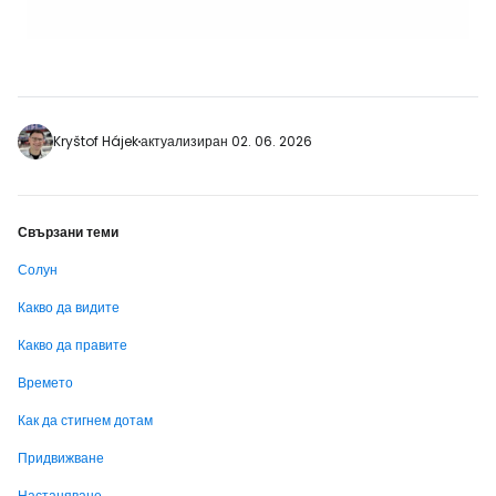
Kryštof Hájek
актуализиран 02. 06. 2026
Свързани теми
Солун
Какво да видите
Какво да правите
Времето
Как да стигнем дотам
Придвижване
Настаняване