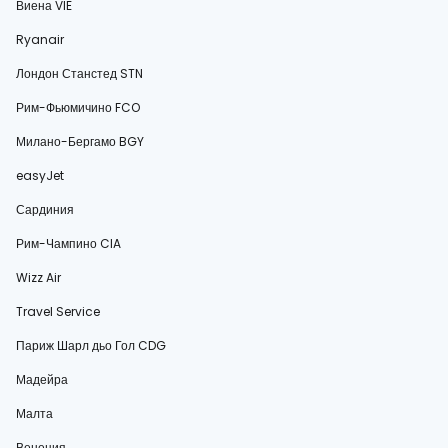
Виена VIE
Ryanair
Лондон Станстед STN
Рим-Фьюмичино FCO
Милано-Бергамо BGY
easyJet
Сардиния
Рим-Чампино CIA
Wizz Air
Travel Service
Париж Шарл дьо Гол CDG
Мадейра
Малта
Венеция