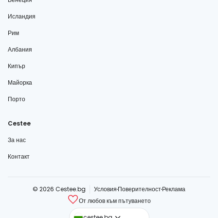
Исландия
Рим
Албания
Кипър
Майорка
Порто
Cestee
За нас
Контакт
© 2026 Cestee.bg
Условия
Поверителност
Реклама
От любов към пътуването
cestee.com
cestee.bg