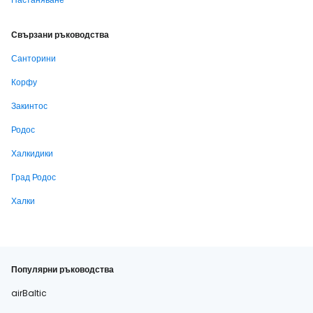
Свързани ръководства
Санторини
Корфу
Закинтос
Родос
Халкидики
Град Родос
Халки
Популярни ръководства
airBaltic