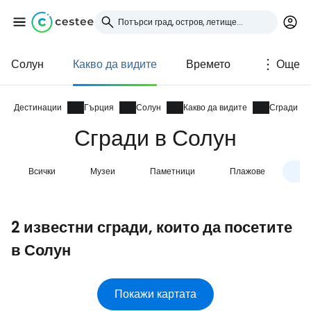
Солун
Какво да видите
Времето
Още
Влезте в Cestee
... световната общност на туристите
Дестинации
Гърция
Солун
Какво да видите
Сгради
Сгради в Солун
Продължете с Google
Всички
Музеи
Паметници
Плажове
Сг
Продължете с Facebook
2 известни сгради, които да посетите
в Солун
Продължете с имейл
Покажи картата