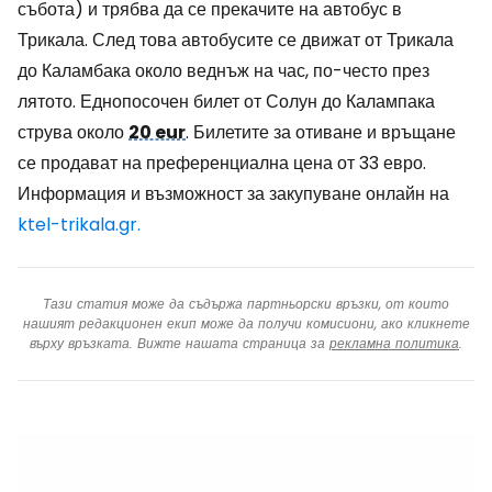
събота) и трябва да се прекачите на автобус в
Трикала. След това автобусите се движат от Трикала
до Каламбака около веднъж на час, по-често през
лятото. Еднопосочен билет от Солун до Калампака
струва около
20 eur
.
Билетите за отиване и връщане
се продават на преференциална цена от 33 евро.
Информация и възможност за закупуване онлайн на
ktel-trikala.gr.
Тази статия може да съдържа партньорски връзки, от които
нашият редакционен екип може да получи комисиони, ако кликнете
върху връзката. Вижте нашата страница за
рекламна политика
.