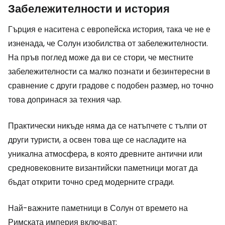
Забележителности и история
Гърция е наситена с европейска история, така че не е
изненада, че Солун изобилства от забележителности.
На пръв поглед може да ви се стори, че местните
забележителности са малко познати и безинтересни в
сравнение с други градове с подобен размер, но точно
това допринася за техния чар.
Практически никъде няма да се натъпчете с тълпи от
други туристи, а освен това ще се насладите на
уникална атмосфера, в която древните антични или
средновековните византийски паметници могат да
бъдат открити точно сред модерните сгради.
Най-важните паметници в Солун от времето на
Римската империя включват: