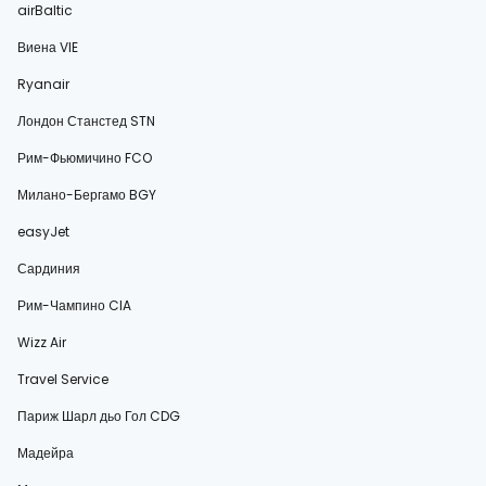
airBaltic
Виена VIE
Ryanair
Лондон Станстед STN
Рим-Фьюмичино FCO
Милано-Бергамо BGY
easyJet
Сардиния
Рим-Чампино CIA
Wizz Air
Travel Service
Париж Шарл дьо Гол CDG
Мадейра