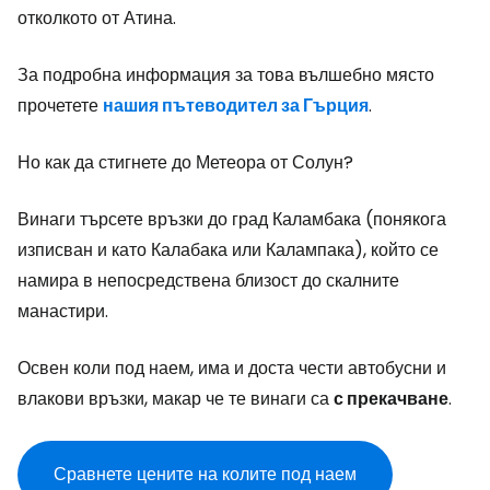
отколкото от Атина.
За подробна информация за това вълшебно място
прочетете
нашия пътеводител за Гърция
.
Но как да стигнете до Метеора от Солун?
Винаги търсете връзки до град Каламбака (понякога
изписван и като Калабака или Калампака), който се
намира в непосредствена близост до скалните
манастири.
Освен коли под наем, има и доста чести автобусни и
влакови връзки, макар че те винаги са
с прекачване
.
Сравнете цените на колите под наем