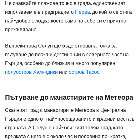
Не очаквайте плажове точно в града, единственият
използваем е в предградието
Переа
, до който се стига
най-добре с лодка, което само по себе си е приятно
преживяване.
Въпреки това Солун ще бъде отправна точка за
пътуване до плажни дестинации в северната част на
Гърция, особено до близкия и много популярен
полуостров Халкидики
или
остров Тасос
.
Пътуване до манастирите на Метеора
Скалният град с манастирите Метеора в Централна
Гърция е едно от най-посещаваните и красиви места в
страната. А Солун е най-близкият голям град, като
връзката с него е с около час и половина по-кратка,