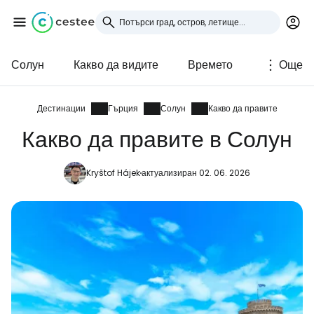
Солун
Какво да видите
Времето
Още
Влезте в Cestee
... световната общност на туристите
Дестинации
Гърция
Солун
Какво да правите
Какво да правите в Солун
Продължете с Google
Kryštof Hájek
актуализиран 02. 06. 2026
Продължете с Facebook
Продължете с имейл