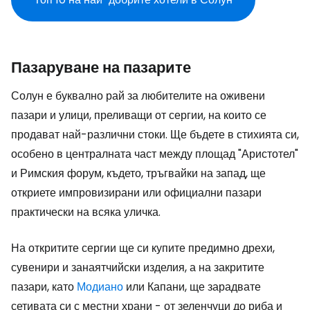
Пазаруване на пазарите
Солун е буквално рай за любителите на оживени
пазари и улици, преливащи от сергии, на които се
продават най-различни стоки. Ще бъдете в стихията си,
особено в централната част между площад "Аристотел"
и Римския форум, където, тръгвайки на запад, ще
откриете импровизирани или официални пазари
практически на всяка уличка.
На откритите сергии ще си купите предимно дрехи,
сувенири и занаятчийски изделия, а на закритите
пазари, като
Модиано
или Капани, ще зарадвате
сетивата си с местни храни - от зеленчуци до риба и