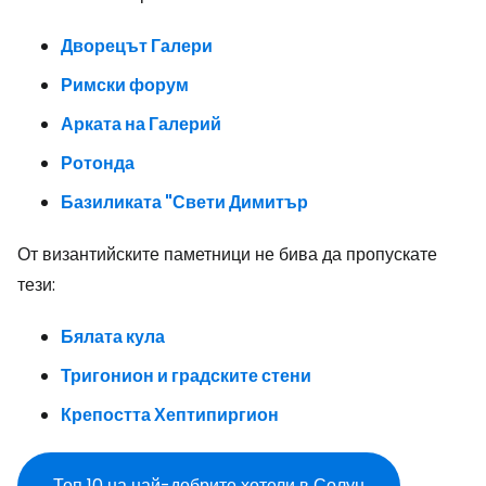
Дворецът Галери
Римски форум
Арката на Галерий
Ротонда
Базиликата "Свети Димитър
От византийските паметници не бива да пропускате
тези:
Бялата кула
Тригонион и градските стени
Крепостта Хептипиргион
Топ 10 на най-добрите хотели в Солун