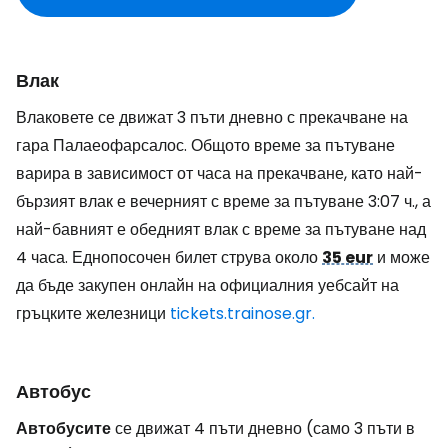
Влак
Влаковете се движат 3 пъти дневно с прекачване на
гара Палаеофарсалос. Общото време за пътуване
варира в зависимост от часа на прекачване, като най-
бързият влак е вечерният с време за пътуване 3:07 ч., а
най-бавният е обедният влак с време за пътуване над
4 часа. Еднопосочен билет струва около
35 eur
и може
да бъде закупен онлайн на официалния уебсайт на
гръцките железници
tickets.trainose.gr.
Автобус
Автобусите
се движат 4 пъти дневно (само 3 пъти в