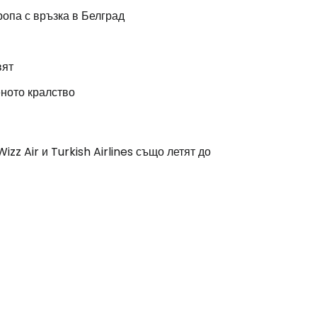
ропа с връзка в Белград
вят
еното кралство
zz Air и Turkish Airlines също летят до