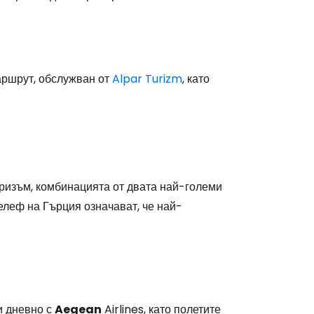
аршрут, обслужван от
Alpar Turizm
, като
уризъм, комбинацията от двата най-големи
релеф на Гърция означават, че най-
и дневно с
Aegean
Airlines, като полетите