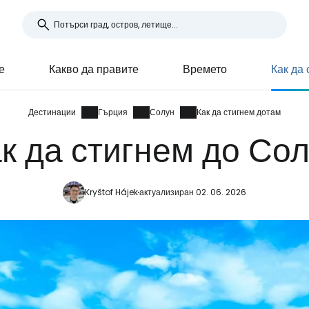
е
Какво да правите
Времето
Как да
Дестинации
Гърция
Солун
Как да стигнем дотам
к да стигнем до Со
Kryštof Hájek
актуализиран 02. 06. 2026