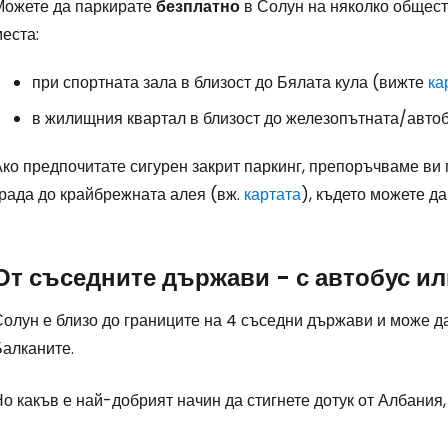
Можете да паркирате
безплатно
в Солун на няколко общест
еста:
Влезте в Ce
при спортната зала в близост до Бялата кула (вижте
ка
в жилищния квартал в близост до железопътната/автоб
... световната общност на туристите
Ако предпочитате сигурен закрит паркинг, препоръчваме ви
града до крайбрежната алея (вж.
картата
), където можете да
Пр
От съседните държави - с автобус ил
Про
олун е близо до границите на 4 съседни държави и може да
Балканите.
Про
Но какъв е най-добрият начин да стигнете дотук от Албани