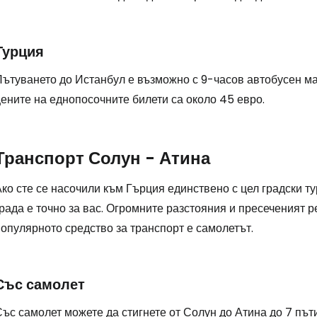
Турция
Пътуването до Истанбул е възможно с 9-часов автобусен м
ените на еднопосочните билети са около 45 евро.
Транспорт Солун - Атина
ко сте се насочили към Гърция единствено с цел градски т
рада е точно за вас. Огромните разстояния и пресеченият 
опулярното средство за транспорт е самолетът.
Със самолет
ъс самолет можете да стигнете от Солун до Атина до 7 път