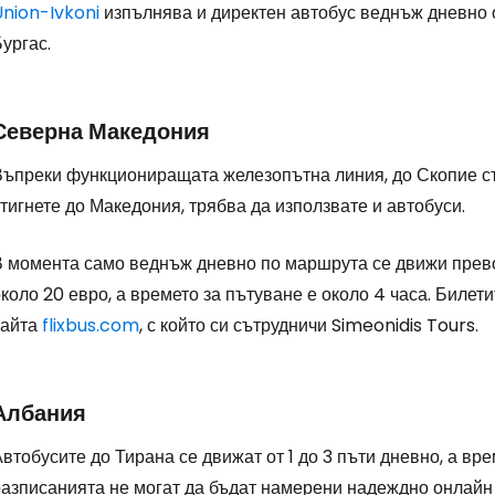
Union-Ivkoni
изпълнява и директен автобус веднъж дневно 
ургас.
Северна Македония
Въпреки функциониращата железопътна линия, до Скопие съ
тигнете до Македония, трябва да използвате и автобуси.
В момента само веднъж дневно по маршрута се движи прево
коло 20 евро, а времето за пътуване е около 4 часа. Билет
сайта
flixbus.com
, с който си сътрудничи Simeonidis Tours.
Албания
втобусите до Тирана се движат от 1 до 3 пъти дневно, а вре
разписанията не могат да бъдат намерени надеждно онлайн 