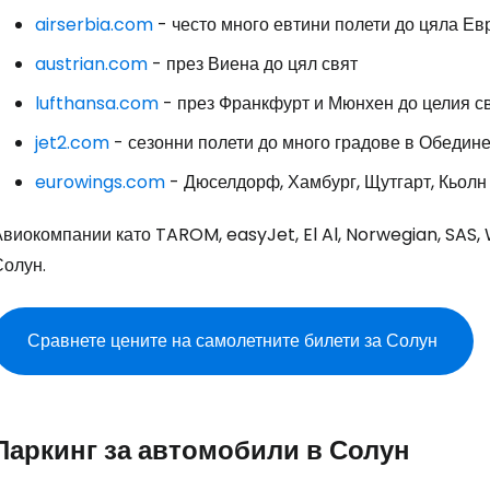
airserbia.com
- често много евтини полети до цяла Ев
austrian.com
- през Виена до цял свят
lufthansa.com
- през Франкфурт и Мюнхен до целия с
jet2.com
- сезонни полети до много градове в Обедин
eurowings.com
- Дюселдорф, Хамбург, Щутгарт, Кьолн
виокомпании като TAROM, easyJet, El Al, Norwegian, SAS, Wi
Солун.
Сравнете цените на самолетните билети за Солун
Паркинг за автомобили в Солун