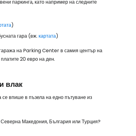
вени паркинга, като например на следните
stee
ртата
)
усната гара (вж.
картата
)
 гаража на Parking Center в самия център на
 платите 20 евро на ден.
одължете с Google
и влак
дължете с Facebook
 се впише в пъзела на едно пътуване из
дължете с имейл
я, Северна Македония, България или Турция?