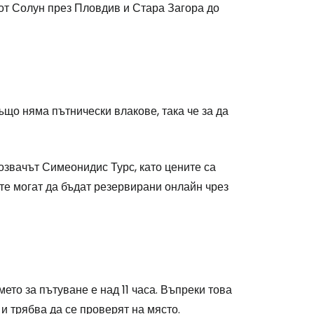
от Солун през Пловдив и Стара Загора до
що няма пътнически влакове, така че за да
звачът Симеонидис Турс, като цените са
ите могат да бъдат резервирани онлайн чрез
мето за пътуване е над 11 часа. Въпреки това
и трябва да се проверят на място.