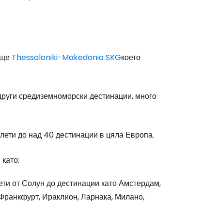
ище
Thessaloniki-Makedonia SKG
което
т други средиземноморски дестинации, много
лети до над 40 дестинации в цяла Европа.
 като:
ти от Солун до дестинации като Амстердам,
 Франкфурт, Ираклион, Ларнака, Милано,