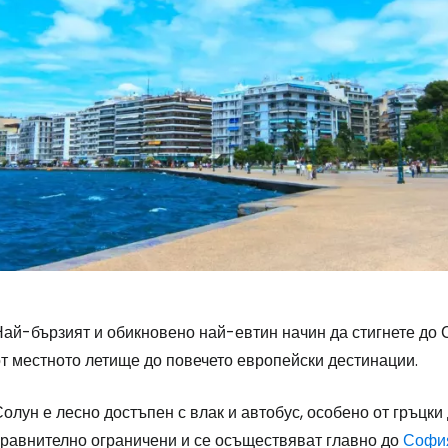
ай-бързият и обикновено най-евтин начин да стигнете до С
от местното летище до повечето европейски дестинации.
олун е лесно достъпен с влак и автобус, особено от гръцк
сравнително ограничени и се осъществяват главно до
Софи