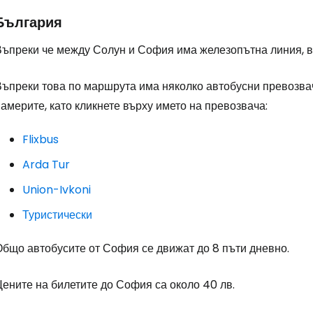
България
Въпреки че между Солун и София има железопътна линия, в
Въпреки това по маршрута има няколко автобусни превозвач
америте, като кликнете върху името на превозвача:
Flixbus
Arda Tur
Union-Ivkoni
Туристически
Общо автобусите от София се движат до 8 пъти дневно.
ените на билетите до София са около 40 лв.