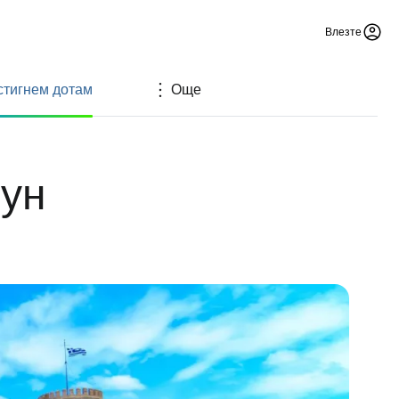
Влезте
 стигнем дотам
Още
лун