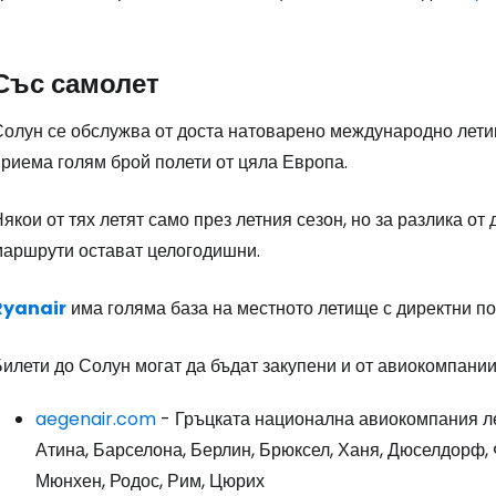
Със самолет
Солун се обслужва от доста натоварено международно лет
приема голям брой полети от цяла Европа.
якои от тях летят само през летния сезон, но за разлика о
маршрути остават целогодишни.
Ryanair
има голяма база на местното летище с директни по
илети до Солун могат да бъдат закупени и от авиокомпании
aegenair.com
- Гръцката национална авиокомпания ле
Атина, Барселона, Берлин, Брюксел, Ханя, Дюселдорф,
Мюнхен, Родос, Рим, Цюрих