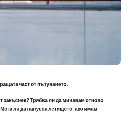
ращата част от пътуването.
ет закъснее? Трябва ли да минавам отново
 Мога ли да напусна летището, ако имам