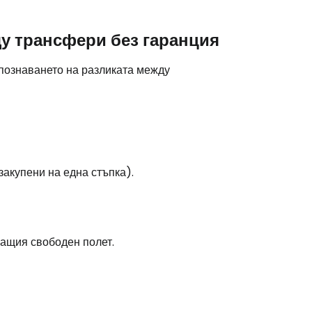
у трансфери без гаранция
stee
познаването на разликата между
одължете с Google
закупени на една стъпка).
дължете с Facebook
ащия свободен полет.
дължете с имейл