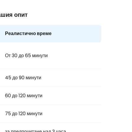
ашия опит
Реалистично време
От 30 до 65 минути
45 до 90 минути
60 до 120 минути
75 до 120 минути
за предпочитане над 3 часа