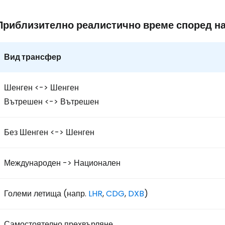
Приблизително реалистично време според н
Вид трансфер
Шенген <-> Шенген
Вътрешен <-> Вътрешен
Без Шенген <-> Шенген
Международен -> Национален
Големи летища (напр.
LHR
,
CDG
,
DXB
)
Самостоятелно прехвърляне