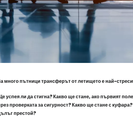
За много пътници трансферът от летището е най-стреси
Ще успея ли да стигна? Какво ще стане, ако първият пол
през проверката за сигурност? Какво ще стане с куфара?
дълъг престой?