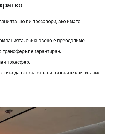
кратко
панията ще ви презавери, ако имате
омпанията, обикновено е преодолимо.
о трансферът е гарантиран.
лен трансфер.
стига да отговаряте на визовите изисквания