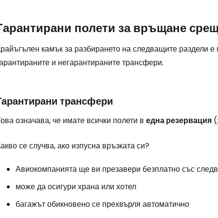
Гарантирани полети за връщане срещ
Влезте в Ce
Крайъгълен камък за разбирането на следващите раздели е 
гарантираните и негарантираните трансфери.
... световната общност на туристите
Гарантирани трансфери
Пр
ова означава, че имате всички полети в
една резервация
(
Про
акво се случва, ако изпусна връзката си?
Авиокомпанията ще ви презавери безплатно със следв
Про
може да осигури храна или хотел
багажът обикновено се прехвърля автоматично