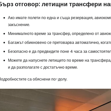
Бърз отговор: летищни трансфери на
Ако имате полети по една и съща резервация, авиоком
закъснение.
Минималното време за трансфер, определено от авиок
Багажът обикновено се претоварва автоматично, когат
Безопасно е да предвидите поне 4 часа за самостояте
Можете да напуснете летището по време на трансфера, 
и да разполагате с достатъчно време.
Подробностите са обяснени по-долу.