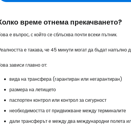
Колко време отнема прекачването?
ова е въпрос, с който се сблъсква почти всеки пътник.
еалността е такава, че 45 минути могат да бъдат напълно д
ова зависи главно от:
вида на трансфера (гарантиран или негарантиран)
размера на летището
паспортен контрол или контрол за сигурност
необходимостта от придвижване между терминалите
дали трансферът е между два международни полета и