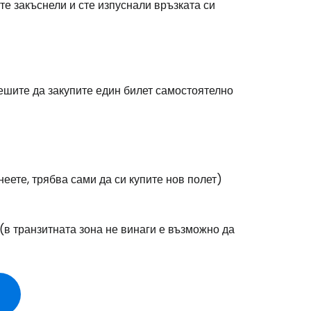
те закъснели и сте изпуснали връзката си
решите да закупите един билет самостоятелно
еете, трябва сами да си купите нов полет)
(в транзитната зона не винаги е възможно да