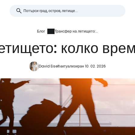
Блог
Трансфер на летището: колко време е достатъчно
етището: колко врем
David Eiselt
актуализиран 10. 02. 2026