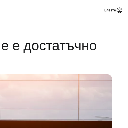
Влезте
е е достатъчно