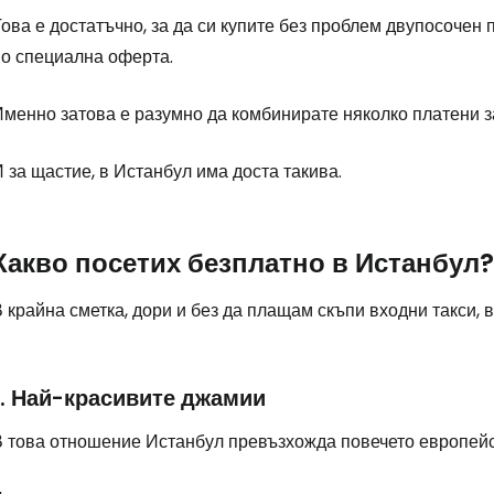
ова е достатъчно, за да си купите без проблем двупосочен
по специална оферта.
менно затова е разумно да комбинирате няколко платени за
 за щастие, в Истанбул има доста такива.
Какво посетих безплатно в Истанбул?
 крайна сметка, дори и без да плащам скъпи входни такси, 
1. Най-красивите джамии
В това отношение Истанбул превъзхожда повечето европейс