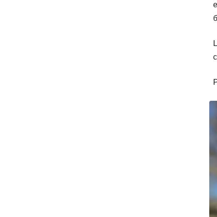
е
б
Р