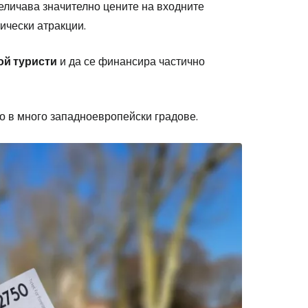
величава значително цените на входните
ически атракции.
ой туристи
и да се финансира частично
то в много западноевропейски градове.