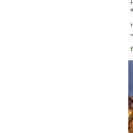
Д
в
В