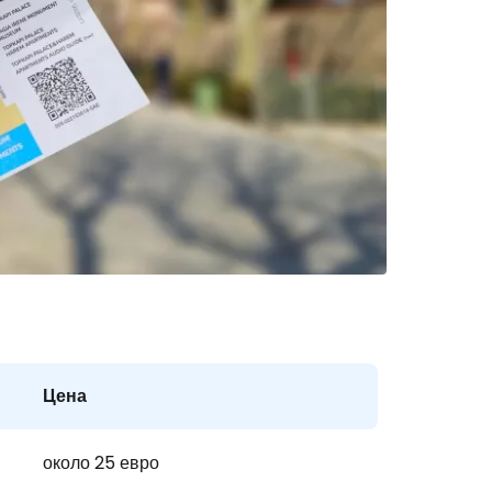
stee
одължете с Google
дължете с Facebook
Цена
дължете с имейл
около 25 евро