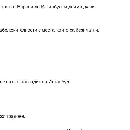
 полет от Европа до Истанбул за двама души
бележителности с места, които са безплатни.
все пак се насладих на Истанбул.
ки градове.