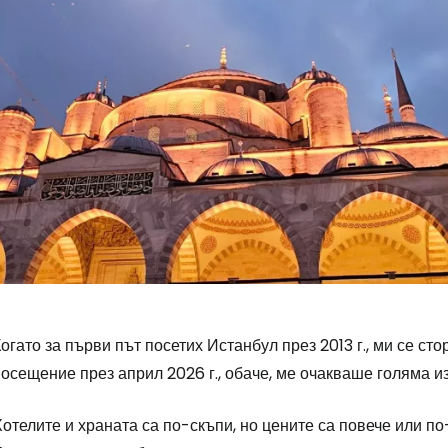
огато за първи път посетих Истанбул през 2013 г., ми се ст
осещение през април 2026 г., обаче, ме очакваше голяма и
отелите и храната са по-скъпи, но цените са повече или по