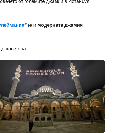
 повечето от големите джамии в Истанбул
улеймание“
или
модерната
джамия
де посетена.