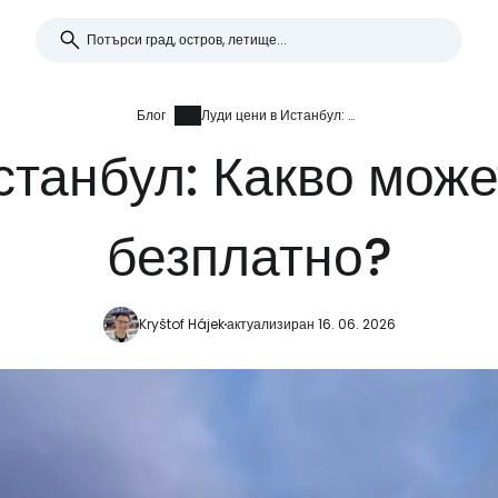
Блог
Луди цени в Истанбул: Какво можете да посетите безплатно?
станбул: Какво може
безплатно?
Kryštof Hájek
актуализиран 16. 06. 2026