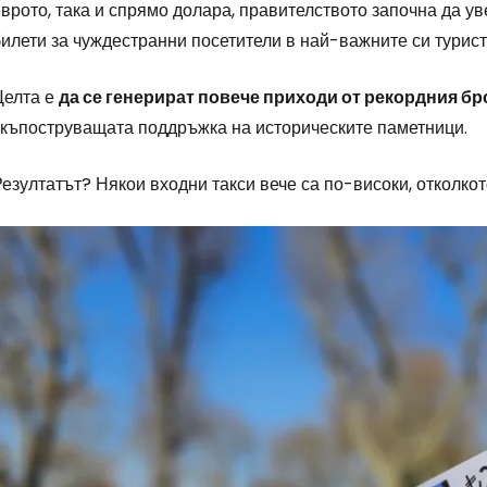
врото, така и спрямо долара, правителството започна да у
илети за чуждестранни посетители в най-важните си турист
Целта е
да се генерират повече приходи от рекордния бр
скъпоструващата поддръжка на историческите паметници.
езултатът? Някои входни такси вече са по-високи, отколко