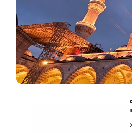
К
п
Х