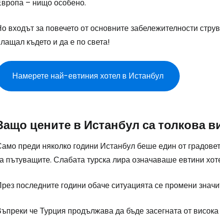
Европа – нищо особено.
о входът за повечето от основните забележителности струва
лащал където и да е по света!
Намерете най-евтиния хотел в Истанбул
Защо цените в Истанбул са толкова 
Само преди няколко години Истанбул беше един от градове
а пътуващите. Слабата турска лира означаваше евтини хоте
През последните години обаче ситуацията се промени значи
Въпреки че Турция продължава да бъде засегната от висока