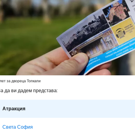
Влезте в Ce
... световната общност на туристите
Пр
лет за двореца Топкапи
Про
а да ви дадем представа:
Атракция
Про
Света София