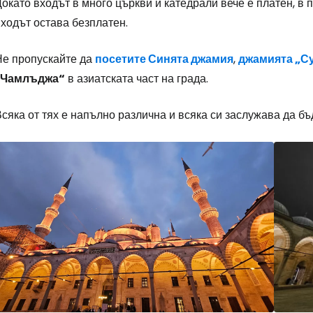
окато входът в много църкви и катедрали вече е платен, в
ходът остава безплатен.
Не пропускайте да
посетите Синята джамия
,
джамията „С
„Чамлъджа“
в азиатската част на града.
сяка от тях е напълно различна и всяка си заслужава да бъ