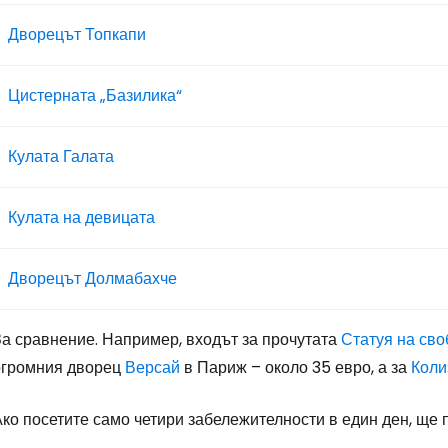
Дворецът Топкапи
Цистерната „Базилика“
Кулата Галата
Кулата на девицата
Дворецът Долмабахче
За сравнение. Например, входът за прочутата
Статуя на сво
огромния дворец
Версай
в Париж – около 35 евро, а за
Коли
ко посетите само четири забележителности в един ден, ще 