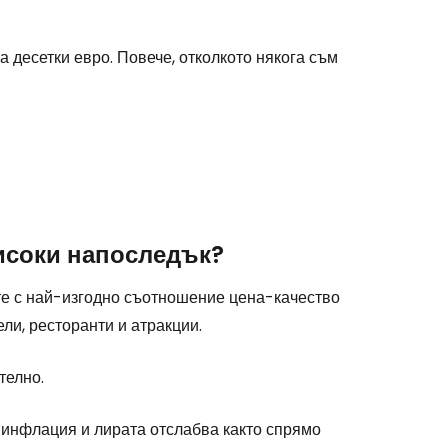
 десетки евро. Повече, отколкото някога съм
високи напоследък?
те с най-изгодно съотношение цена-качество
ли, ресторанти и атракции.
телно.
 инфлация и лирата отслабва както спрямо