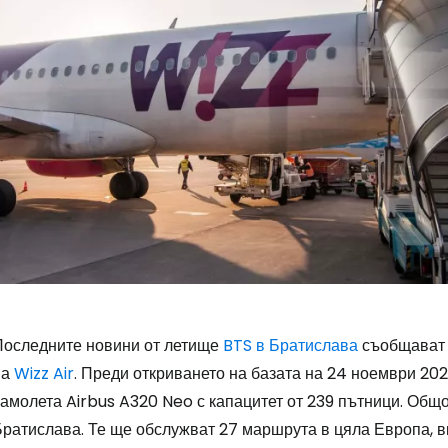
Последните новини от летище
BTS в Братислава
съобщават 
на
Wizz Air
. Преди откриването на базата на 24 ноември 2025
самолета Airbus A320 Neo с капацитет от 239 пътници. Общ
Братислава. Те ще обслужват 27 маршрута в цяла Европа, 