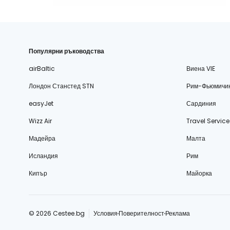
Популярни ръководства
airBaltic
Виена VIE
Лондон Станстед STN
Рим-Фьюмичи
easyJet
Сардиния
Wizz Air
Travel Service
Мадейра
Малта
Исландия
Рим
Кипър
Майорка
© 2026 Cestee.bg
Условия
Поверителност
Реклама