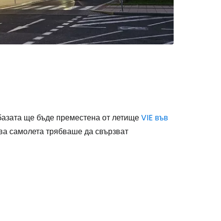
stee
одължете с Google
 базата ще бъде преместена от летище
VIE във
ва самолета трябваше да свързват
дължете с Facebook
дължете с имейл