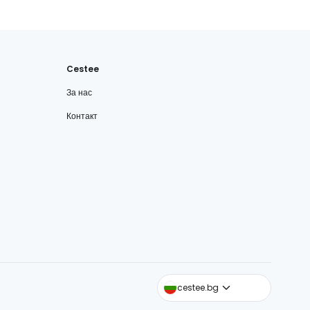
Cestee
За нас
Контакт
cestee.com
cestee.bg
cestee.sk