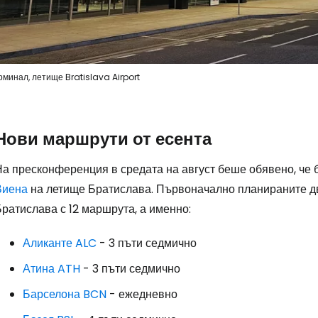
Влезте в Ce
рминал, летище Bratislava Airport
... световната общност на туристите
Нови маршрути от есента
Пр
На пресконференция в средата на август беше обявено, че
Виена
на летище Братислава. Първоначално планираните д
ратислава с 12 маршрута, а именно:
Про
Аликанте ALC
- 3 пъти седмично
Атина ATH
- 3 пъти седмично
Про
Барселона BCN
- ежедневно