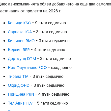
Днес авиокомпанията обяви добавянето на още два самолет
естинации от пролетта на 2026 г:
Кошице KSC
- 9 пъти седмично
Ларнака LCA
- 3 пъти седмично
Кишинев RMO
- 3 пъти седмично
Берлин BER
- 4 пъти седмично
Дортмунд DTM
- 3 пъти седмично
Рим Фиумичино FCO
- ежедневно
Тирана TIA
- 3 пъти седмично
Охрид OHD
- 3 пъти седмично
Прищина PRN
- 4 пъти седмично
Тел Авив TLV
- 5 пъти седмично