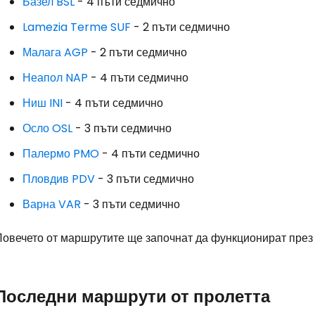
Базел BSL
- 4 пъти седмично
Lamezia Terme SUF
- 2 пъти седмично
Малага AGP
- 2 пъти седмично
Неапол NAP
- 4 пъти седмично
Ниш INI
- 4 пъти седмично
Осло OSL
- 3 пъти седмично
Палермо PMO
- 4 пъти седмично
Пловдив PDV
- 3 пъти седмично
Варна VAR
- 3 пъти седмично
Повечето от маршрутите ще започнат да функционират през 
Последни маршрути от пролетта