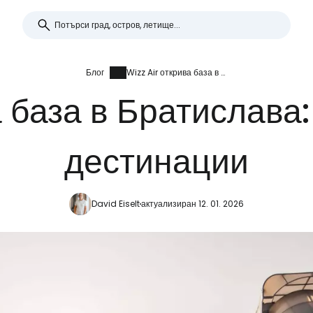
Блог
Wizz Air открива база в Братислава: 4 самолета и 27 дестинации
а база в Братислава:
дестинации
David Eiselt
актуализиран 12. 01. 2026