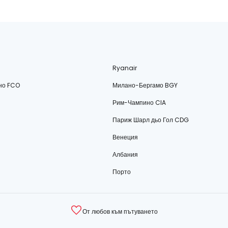
Ryanair
но FCO
Милано-Бергамо BGY
Рим-Чампино CIA
Париж Шарл дьо Гол CDG
Венеция
Албания
Порто
От любов към пътуването