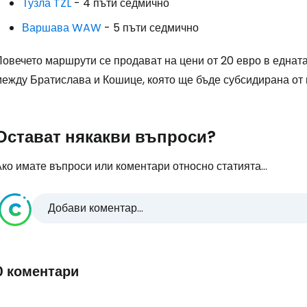
Тузла TZL
- 4 пъти седмично
Варшава WAW
- 5 пъти седмично
Повечето маршрути се продават на цени от 20 евро в еднат
между Братислава и Кошице, която ще бъде субсидирана от 
Остават някакви въпроси?
ко имате въпроси или коментари относно статията...
Добави коментар...
0 коментари