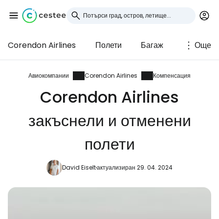
Corendon Airlines
Полети
Багаж
Още
Влезте в Cestee
... световната общност на туристите
Авиокомпании
Corendon Airlines
Компенсация
Corendon Airlines
Продължете с Google
закъснели и отменени
полети
Продължете с Facebook
David Eiselt
актуализиран 29. 04. 2024
Продължете с имейл