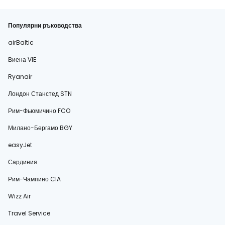
Популярни ръководства
airBaltic
Виена VIE
Ryanair
Лондон Станстед STN
Рим-Фьюмичино FCO
Милано-Бергамо BGY
easyJet
Сардиния
Рим-Чампино CIA
Wizz Air
Travel Service