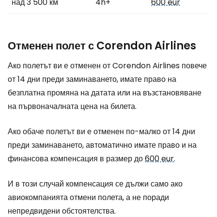
над 3 500 км
4h+
600 eur
Отменен полет с Corendon Airlines
Ако полетът ви е отменен от Corendon Airlines повече
от 14 дни преди заминаването, имате право на
безплатна промяна на датата или на възстановяване
на първоначалната цена на билета.
Ако обаче полетът ви е отменен по-малко от 14 дни
преди заминаването, автоматично имате право и на
финансова компенсация в размер до
600 eur
.
И в този случай компенсация се дължи само ако
авиокомпанията отмени полета, а не поради
непредвидени обстоятелства.