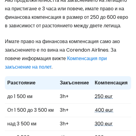
Ако продължителността на закъснението на летището
на пристигане е 3 часа или повече, имате право и на
финансова компенсация в размер от 250 до 600 евро
в зависимост от разстоянието между двете летища.
Имате право на финансова компенсация само ако
закъснението е по вина на Corendon Airlines. За
повече информация вижте
Компенсация при
закъснение на полет
.
Разстояние
Закъснение
Компенсация
до 1 500 км
3h+
250 eur
От 1 500 до 3 500 км
3h+
400 eur
над 3 500 км
3h+
300 eur