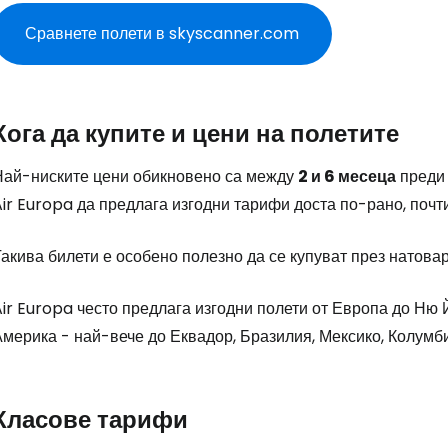
Сравнете полети в skyscanner.com
Кога да купите и цени на полетите
Най-ниските цени обикновено са между
2 и 6 месеца
преди 
ir Europa да предлага изгодни тарифи доста по-рано, почт
акива билети е особено полезно да се купуват през натова
ir Europa често предлага изгодни полети от Европа до Ню
Америка - най-вече до Еквадор, Бразилия, Мексико, Колумб
Класове тарифи