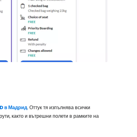
stee
одължете с Google
дължете с Facebook
дължете с имейл
D в Мадрид
. Оттук тя изпълнява всички
ути, както и вътрешни полети в рамките на