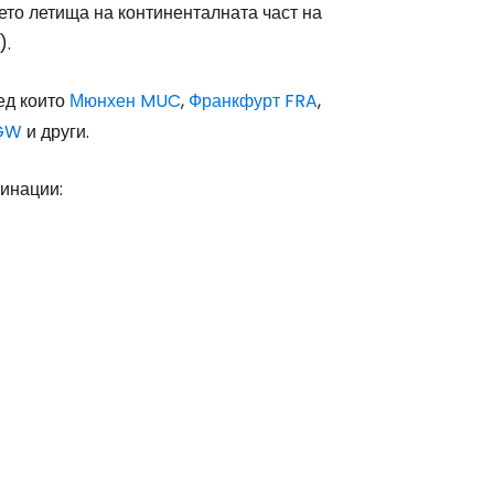
ето летища на континенталната част на
).
ед които
Мюнхен MUC
,
Франкфурт FRA
,
LGW
и други.
инации: