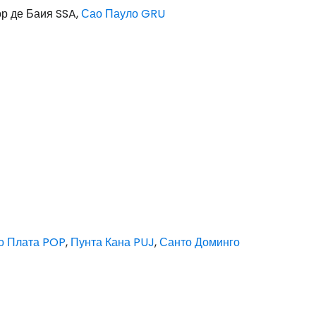
р де Баия SSA,
Сао Пауло GRU
о Плата POP
,
Пунта Кана PUJ
,
Санто Доминго