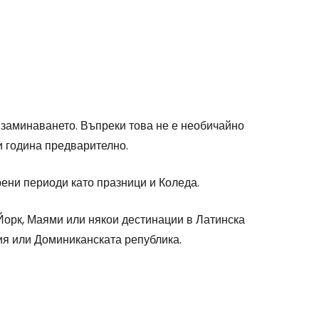
заминаването. Въпреки това не е необичайно
и година предварително.
рени периоди като празници и Коледа.
 Йорк, Маями или някои дестинации в Латинска
ия или Доминиканската република.