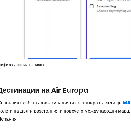
Влезте в Ce
... световната общност на туристите
Пр
Про
рифи за икономична класа
Про
Дестинации на Air Europa
Основният хъб на авиокомпанията се намира на летище
MA
полети на дълги разстояния и повечето международни маршр
Испания.