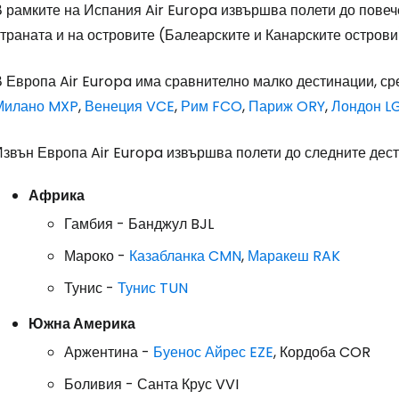
В рамките на Испания Air Europa извършва полети до повеч
траната и на островите (Балеарските и Канарските острови
В Европа Air Europa има сравнително малко дестинации, ср
Милано MXP
,
Венеция VCE
,
Рим FCO
,
Париж ORY
,
Лондон 
Извън Европа Air Europa извършва полети до следните дест
Африка
Гамбия - Банджул BJL
Мароко -
Казабланка CMN
,
Маракеш RAK
Тунис -
Тунис TUN
Южна Америка
Аржентина -
Буенос Айрес EZE
, Кордоба COR
Боливия - Санта Крус VVI