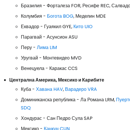
Бразилия - Форталеза FOR, Ресифе REC, Салвадо
Колумбия -
Богота BOG
, Меделин MDE
Еквадор - Гуаякил GYE,
Кито UIO
Парагвай - Асунсион ASU
Перу -
Лима LIM
Уругвай - Монтевидео MVD
Венецуела - Каракас CCS
Централна Америка, Мексико и Карибите
Куба -
Хавана HAV
,
Варадеро VRA
Доминиканска република - Ла Романа LRM,
Пуерт
SDQ
Хондурас - Сан Педро Сула SAP
Мексико -
Канкун CUN