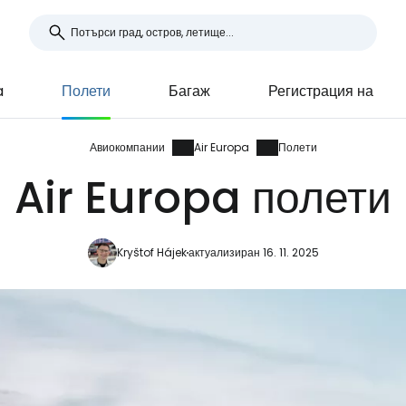
a
Полети
Багаж
Регистрация на
Авиокомпании
Air Europa
Полети
Air Europa полети
Kryštof Hájek
актуализиран 16. 11. 2025