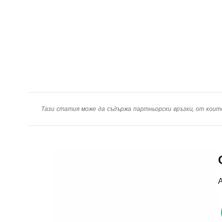
Тази статия може да съдържа партньорски връзки, от коит
А