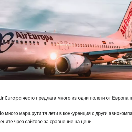
Air Europa често предлага много изгодни полети от Европа
По много маршрути тя лети в конкуренция с други авиокомп
ените чрез сайтове за сравнение на цени.