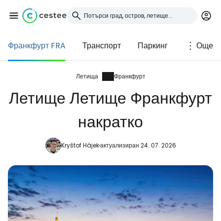
Франкфурт FRA
Транспорт
Паркинг
Още
Влезте в Cestee
... световната общност на туристите
Летища
Франкфурт
Летище Летище Франкфурт
Продължете с Google
накратко
Kryštof Hájek
актуализиран 24. 07. 2026
Продължете с Facebook
Продължете с имейл