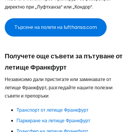
директно при „Луфтханза“ или „Кондор“.
Търсене на полети на lufthansa.com
Получете още съвети за пътуване от
летище Франкфурт
Независимо дали пристигате или заминавате от
летище Франкфурт, разгледайте нашите полезни
съвети и препоръки:
Транспорт от летище Франкфурт
Паркиране на летище Франкфурт
Трансфер на летище Франкфурт