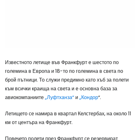
Известното летище във Франкфурт е шестото по
големина в Европа и 18-то по големина в света по
брой пътници. То служи предимно като хъб за полети
към всички краища на света и е основна база за
авиокомпаниите
„Луфтханза“
и
„Кондор
“.
Летището се намира в квартал Келстербах, на около 11
км от центъра на Франкфурт.
Повечето полети през Франкфурт се резервират