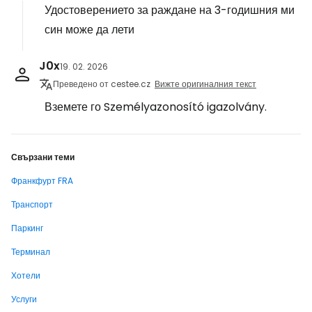
Удостоверението за раждане на 3-годишния ми
син може да лети
J0x
19. 02. 2026
Преведено от cestee.cz
Вижте оригиналния текст
Вземете го Személyazonosító igazolvány.
Свързани теми
Франкфурт FRA
Транспорт
Паркинг
Терминал
Хотели
Услуги