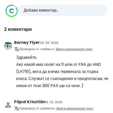
Добави коментар...
2 коментари
Barney Flyer
09. 06. 2026
Преведено от cestee.cz
Вижте оригиналния текст
Здравейте.
Ако някой има полет на 11 юли от FRA до HND
(LH716), мога да взема терминала за първа
класа. Случват се съвпадения и предполагам, че
някои от тези 360 PAX ще са чехи :)
Pàpai Krisztián
18. 02. 2026
Преведено от cestee.hu
Вижте оригиналния текст