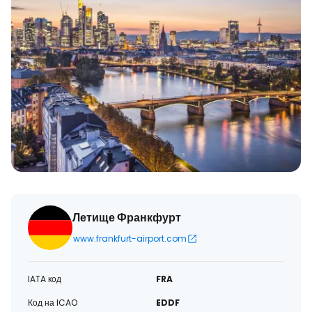
Летище Франкфурт
www.frankfurt-airport.com
IATA код
FRA
Код на ICAO
EDDF