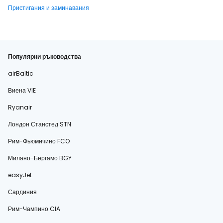
Пристигания и заминавания
Популярни ръководства
airBaltic
Виена VIE
Ryanair
Лондон Станстед STN
Рим-Фьюмичино FCO
Милано-Бергамо BGY
easyJet
Сардиния
Рим-Чампино CIA