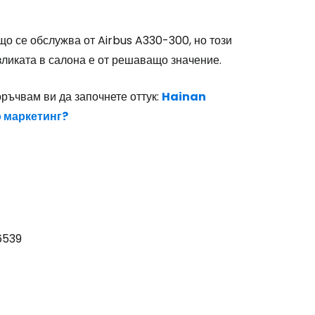
що се обслужва от Airbus A330-300, но този
зликата в салона е от решаващо значение.
оръчвам ви да започнете оттук:
Hainan
о маркетинг?
6539