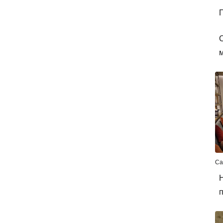
П
м
Са
Н
п