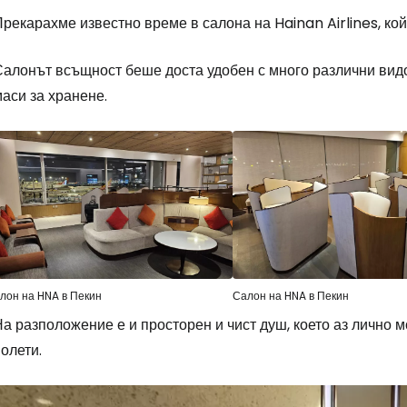
рекарахме известно време в салона на Hainan Airlines, койт
Влезте в Ce
Салонът всъщност беше доста удобен с много различни видо
аси за хранене.
... световната общност на туристите
Пр
Про
лон на HNA в Пекин
Салон на HNA в Пекин
а разположение е и просторен и чист душ, което аз лично 
Про
олети.