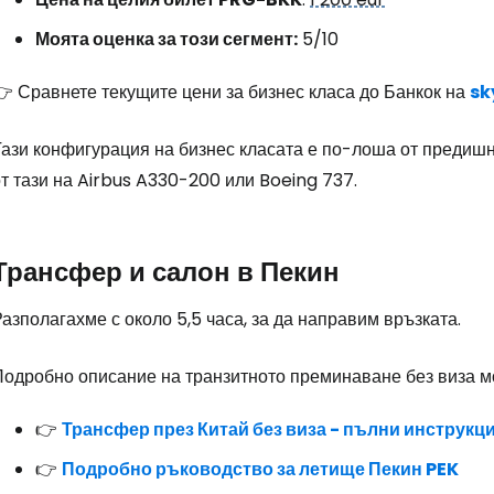
Моята оценка за този сегмент:
5/10
👉 Сравнете текущите цени за бизнес класа до Банкок на
sk
ази конфигурация на бизнес класата е по-лоша от предишни
т тази на Airbus A330-200 или Boeing 737.
Трансфер и салон в Пекин
азполагахме с около 5,5 часа, за да направим връзката.
Подробно описание на транзитното преминаване без виза мо
👉
Трансфер през Китай без виза - пълни инструкц
👉
Подробно ръководство за летище Пекин PEK