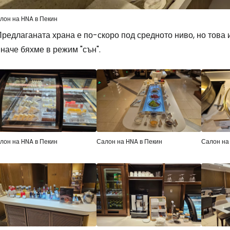
лон на HNA в Пекин
редлаганата храна е по-скоро под средното ниво, но това 
наче бяхме в режим "сън".
лон на HNA в Пекин
Салон на HNA в Пекин
Салон на