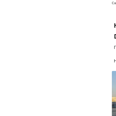
Са
П
Н