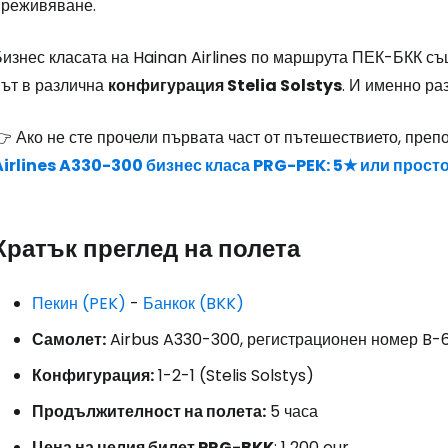
преживяване.
Бизнес класата на Hainan Airlines по маршрута ПЕК-БКК съ
път в различна
конфигурация Stelia Solstys
. И именно ра
 Ако не сте прочели първата част от пътешествието, преп
Airlines A330-300 бизнес класа PRG-PEK: 5★ или прост
Кратък преглед на полета
Пекин (PEK)
-
Банкок (BKK)
Самолет:
Airbus A330-300, регистрационен номер B-
Конфигурация:
1-2-1 (Stelis Solstys)
Продължителност на полета:
5 часа
Цена на целия билет PRG-BKK
:
1 200 eur