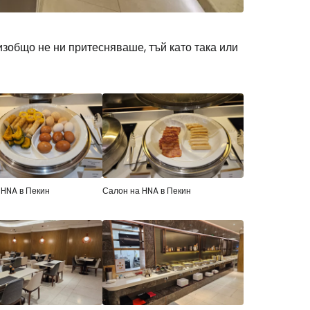
изобщо не ни притесняваше, тъй като така или
 HNA в Пекин
Салон на HNA в Пекин