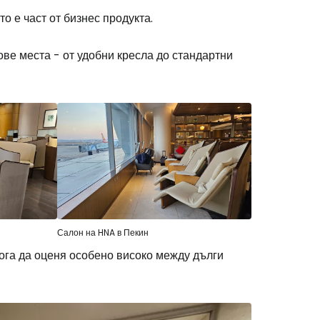
о е част от бизнес продукта.
stee
ве места - от удобни кресла до стандартни
одължете с Google
дължете с Facebook
Салон на HNA в Пекин
мога да оценя особено високо между дълги
дължете с имейл