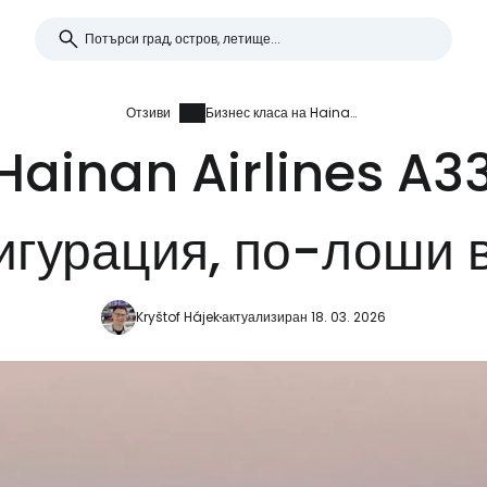
Отзиви
Бизнес класа на Hainan Airlines A330-300 PEK-BKK: стара конфигурация, по-лоши впечатления
 Hainan Airlines A
игурация, по-лоши 
Kryštof Hájek
актуализиран 18. 03. 2026