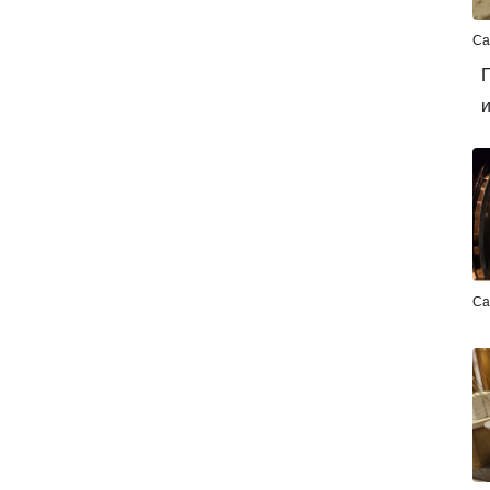
Са
П
и
Са