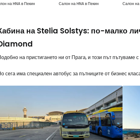
лон на HNA в Пекин
Салон на HNA в Пекин
Салон на
Кабина на Stelia Solstys: по-малко л
Diamond
одобно на пристигането ни от Прага, и този път пътуваме с
о сега има специален автобус за пътниците от бизнес клас