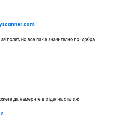
yscanner.com
я полет, но все пак е значително по-добра
жете да намерите в отделна статия:
ии