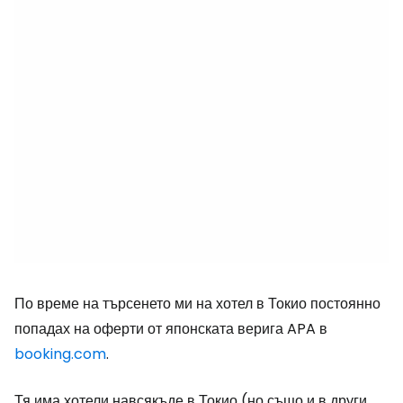
По време на търсенето ми на хотел в Токио постоянно
попадах на оферти от японската верига APA в
booking.com
.
Тя има хотели навсякъде в Токио (но също и в други