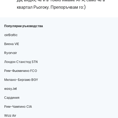
квартал Рьогоку. Препоръчвам го:)
Популярни ръководства
airBaltic
Виена VIE
Ryanair
Лондон Станстед STN
Рим-Фьюмичино FCO
Милано-Бергамо BGY
easyJet
Сардиния
Рим-Чампино CIA
Wizz Air