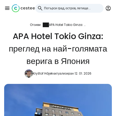
Отзиви
APA Hotel Tokio Ginza: преглед на най-голямата верига в Япония
Влезте в Cestee
APA Hotel Tokio Ginza:
... световната общност на туристите
преглед на най-голямата
Продължете с Google
верига в Япония
Kryštof Hájek
актуализиран 12. 01. 2026
Продължете с Facebook
Продължете с имейл