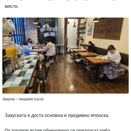
място.
Закуска - пицария Lucia
Закуската е доста основна и предимно японска.
От топлите ястия обикновено се предлагат риба,