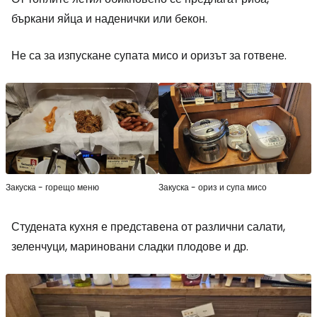
бъркани яйца и наденички или бекон.
Не са за изпускане супата мисо и оризът за готвене.
Закуска - горещо меню
Закуска - ориз и супа мисо
Студената кухня е представена от различни салати,
зеленчуци, мариновани сладки плодове и др.