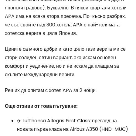
японски градове). Буквално. В някои квартали хотели
APA има на всяка втора пресечка. По-късно разбрах,
че със своите над 300 хотела APA е най-голямата
хотелска верига в цяла Япония.
Цените са много добри и като цяло тази верига ми се
стори солиден евтин вариант, ако искам основен
комфорт и уединение, но и не искам да плащам за
скъпите международни вериги.
Реших да опитам с хотел APA за 2 нощи.
Още отзиви от това пътуване:
✈️ Lufthansa Allegris First Class: преглед на
новата първа класа на Airbus A350 (HND-MUC)