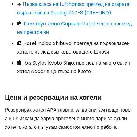
✈️
Първа класа на Lufthansa: преглед на старата
първа класа в Boeing 747-8 (FRA-HND)
🏨
Tomariya Ueno Capsule Hotel: честен преглед
на престоя ви
🏨 Hotel Indigo Shibuya: преглед на първокласен
хотел с изглед към кръстовището Шибуя
🏨 Ibis Styles Kyoto Shijo: преглед на много евтин
хотел Accor в центъра на Киото
Цени и резервации на хотели
Резервирах хотел APA главно, за да опитам нещо ново,
а и не искам да харча прекалено много пари за скъпи
хотели, когато пътувам самостоятелно по работа.