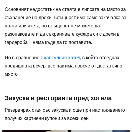
Основният недостатък на стаята е липсата на място за
съхранение на дрехи. Всъщност има само закачалка за
палта или якета, но всъщност не можете да
разопаковате и да съхранявате куфара си с дрехи в
гардероба - няма къде да го поставите.
Но в сравнение с
капсулния хотел,
в който отседнах
предишната вечер, все пак има повече от достатъчно
място.
Закуска в ресторанта пред хотела
Резервирах стая със закуска и още при настаняването
получих хартиени купони за всеки ден.