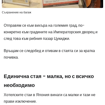
Съхранение на багаж
Отправям се към вихъра на големия град, по-
конкретно към градините на Императорския дворец и
след това към рибния пазар Цукиджи.
Връщам се следобед и отивам в стаята си за кратка
почивка.
Единична стая - малка, но с всичко
необходимо
Хотелските стаи в Япония винаги са малки и тази не
прави изключение.