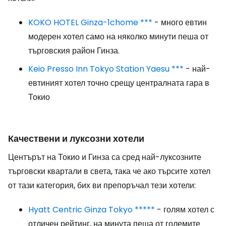
KOKO HOTEL Ginza-1chome ***
- много евтин
модерен хотел само на няколко минути пеша от
търговския район Гинза.
Keio Presso Inn Tokyo Station Yaesu ***
- най-
евтиният хотел точно срещу централната гара в
Токио
Качествени и луксозни хотели
Центърът на Токио и Гинза са сред най-луксозните
търговски квартали в света, така че ако търсите хотел
от тази категория, бих ви препоръчал тези хотели:
Hyatt Centric Ginza Tokyo *****
- голям хотел с
отличен рейтинг, на минута пеша от големите