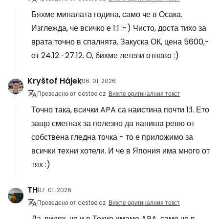
Бяхме миналата година, само че в Осака.
Изглежда, че всичко е 1:1 :-) Чисто, доста тихо за
врата точно в спалнята. Закуска ОК, цена 5600,-
от 24.12.-27.12. О, бихме летели отново :)
Kryštof Hájek
06. 01. 2026
Преведено от cestee.cz
Вижте оригиналния текст
Точно така, всички APA са наистина почти 1:1. Ето
защо сметнах за полезно да напиша ревю от
собствена гледна точка - то е приложимо за
всички техни хотели. И че в Япония има много от
тях :)
TH
07. 01. 2026
Преведено от cestee.cz
Вижте оригиналния текст
Да, видях, че и в Токио имаме APA, само че в