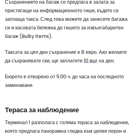
Съхранението на багаж се предлага в залата за
пристигащи на информационното гише, където се
заплаща такса. След това можете да занесете багажа
си и касовата бележка до гишето за извънгабаритен
багаж (
Bulky items
).
Таксата за цял ден съхранение е 8 евро. Ако желаете
да съхранявате ски, ще заплатите
10 eur
на ден.
Бюрото е отворено от 5:00 ч. до часа на последното
заминаване.
Тераса за наблюдение
Терминал 1 разполага с голяма тераса за наблюдение,
която предлага панорамна гледка към целия перон и