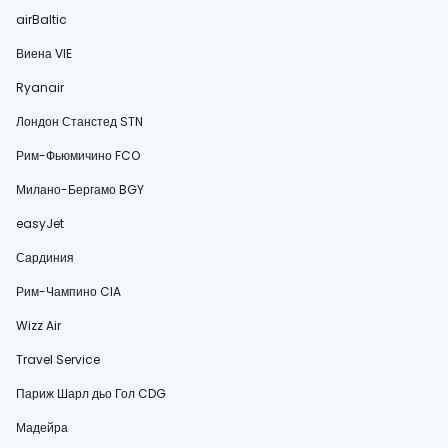
airBaltic
Виена VIE
Ryanair
Лондон Станстед STN
Рим-Фьюмичино FCO
Милано-Бергамо BGY
easyJet
Сардиния
Рим-Чампино CIA
Wizz Air
Travel Service
Париж Шарл дьо Гол CDG
Мадейра