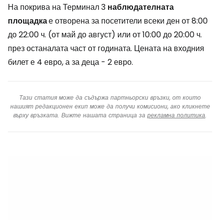
На покрива на Терминал 3
наблюдателната
площадка
е отворена за посетители всеки ден от 8:00
до 22:00 ч. (от май до август) или от 10:00 до 20:00 ч.
през останалата част от годината. Цената на входния
билет е 4 евро, а за деца - 2 евро.
Тази статия може да съдържа партньорски връзки, от които
нашият редакционен екип може да получи комисиони, ако кликнете
върху връзката. Вижте нашата страница за
рекламна политика
.