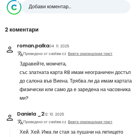
Добави коментар...
2 коментари
roman.palka
04. 11. 2025
Преведено от cestee.cz
Вижте оригиналния текст
Здравейте, момчета,
със златната карта RB имам неограничен достъп
до салона във Виена. Трябва ли да имам картата
физически или само да е заредена на часовника
ми?
Daniela _2
12. 10. 2025
Преведено от cestee.cz
Вижте оригиналния текст
Хей. Хей. Има ли стая за пушачи на летището