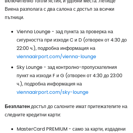
включително топли ястия, и удобни места. Летище
Виена разполага с два салона с достъп за всички
пътници.
Vienna Lounge - зад пункта за проверка на
сигурността при изходи C и D (отворен от 4:30 до
22:00 ч.), подробна информация на
viennaairport.com/vienna-lounge
Sky Lounge - зад контролно-пропускателния
пункт на изходи F и G (отворен от 4:30 до 23:00
ч.), подробна информация на
viennaairport.com/sky-lounge
Безплатен
достъп до салоните имат притежателите на
следните кредитни карти:
MasterCard PREMIUM - само за карти, издадени