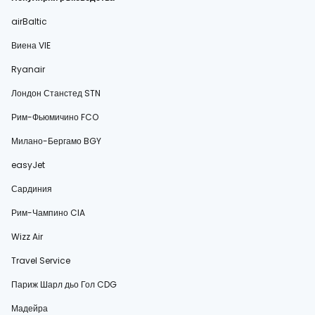
airBaltic
Виена VIE
Ryanair
Лондон Станстед STN
Рим-Фьюмичино FCO
Милано-Бергамо BGY
easyJet
Сардиния
Рим-Чампино CIA
Wizz Air
Travel Service
Париж Шарл дьо Гол CDG
Мадейра