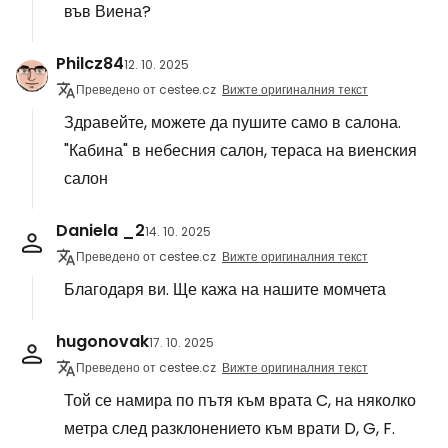
във Виена?
Philcz84
12. 10. 2025
Преведено от cestee.cz
Вижте оригиналния текст
Здравейте, можете да пушите само в салона.
"Кабина" в небесния салон, тераса на виенския
салон
Daniela _2
14. 10. 2025
Преведено от cestee.cz
Вижте оригиналния текст
Благодаря ви. Ще кажа на нашите момчета
hugonovak
17. 10. 2025
Преведено от cestee.cz
Вижте оригиналния текст
Той се намира по пътя към врата C, на няколко
метра след разклонението към врати D, G, F.