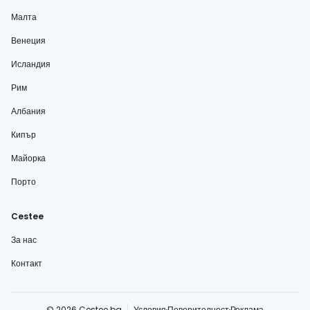
Малта
Венеция
Исландия
Рим
Албания
Кипър
Майорка
Порто
Cestee
За нас
Контакт
© 2026 Cestee.bg
Условия
Поверителност
Реклама