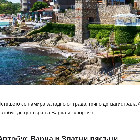
етището се намира западно от града, точно до магистрала А2
втобус до центъра на Варна и курортите.
Автобус Варна и Златни пясъци