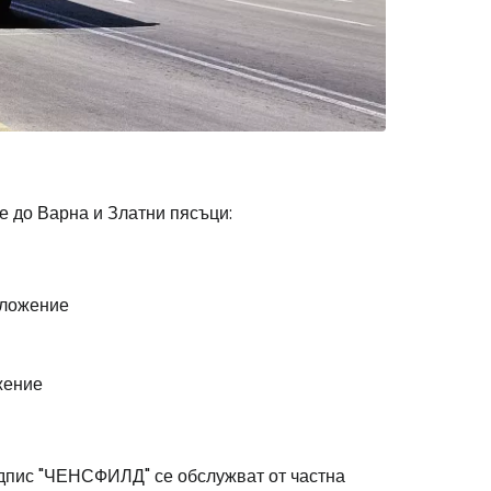
е до Варна и Златни пясъци:
иложение
жение
дпис "ЧЕНСФИЛД" се обслужват от частна