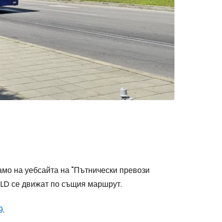
амо на уебсайта на "Пътнически превози
FILD се движат по същия маршрут.
9
.