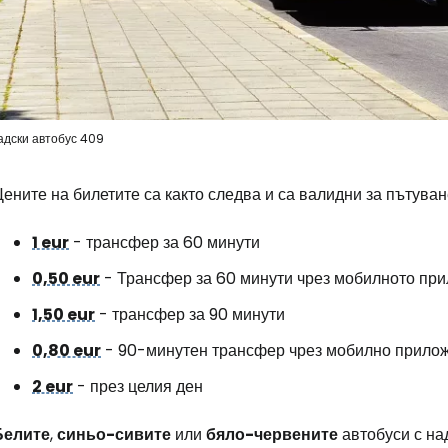
адски автобус 409
ените на билетите са както следва и са валидни за пътуван
1 eur
- трансфер за 60 минути
0,50 eur
- Трансфер за 60 минути чрез мобилното пр
1,50 eur
- трансфер за 90 минути
0,80 eur
- 90-минутен трансфер чрез мобилно прило
2 eur
- през целия ден
Белите
,
синьо-сивите
или
бяло-червените
автобуси с на