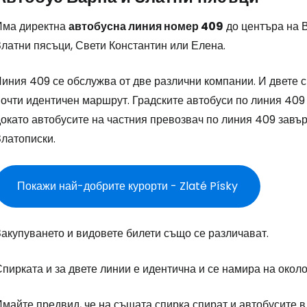
Има директна
автобусна линия номер 409
до центъра на В
Златни пясъци, Свети Константин или Елена.
иния 409 се обслужва от две различни компании. И двете с
очти идентичен маршрут. Градските автобуси по линия 409 с
докато автобусите на частния превозвач по линия 409 завъ
Златописки.
Покажи най-добрите курорти - Zlaté Písky
акупуването и видовете билети също се различават.
пирката и за двете линии е идентична и се намира на окол
майте предвид, че на същата спирка спират и автобусите в