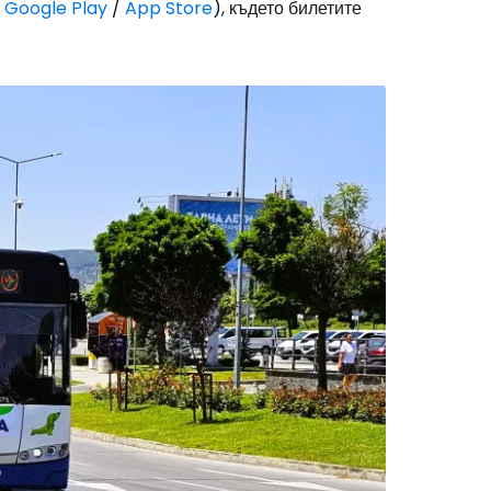
в
Google Play
/
App Store
), където билетите
stee
одължете с Google
дължете с Facebook
дължете с имейл