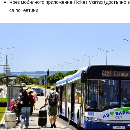
Чрез мобилното приложение Ticket Varna (достъпно 
са по-евтини
Влезте в Ce
... световната общност на туристите
Пр
Про
Про