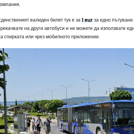
компания.
Единственият валиден билет тук е за
1 eur
за едно пътуване.
рекачвате на други автобуси и не можете да използвате ед
на спирката или чрез мобилното приложение.