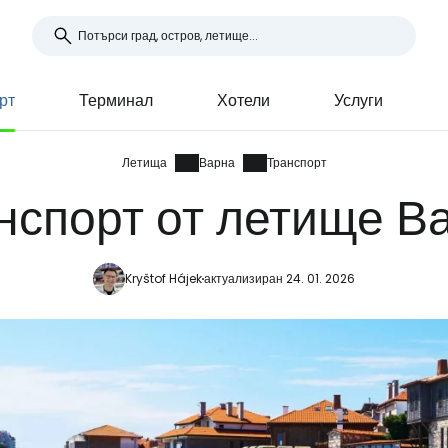
рт
Терминал
Хотели
Услуги
Летища
Варна
Транспорт
нспорт от летище В
Kryštof Hájek
актуализиран 24. 01. 2026