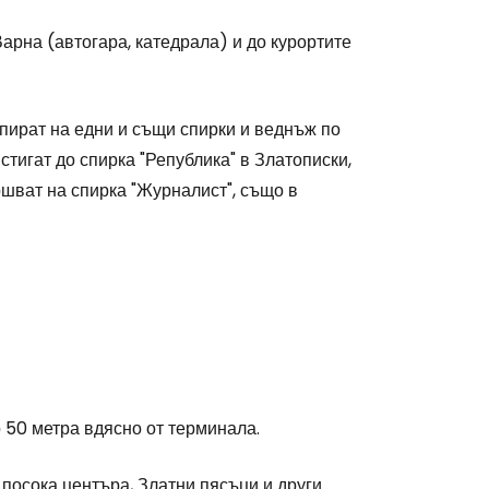
арна (автогара, катедрала) и до курортите
пират на едни и същи спирки и веднъж по
тигат до спирка "Република" в Златописки,
ршват на спирка "Журналист", също в
о 50 метра вдясно от терминала.
 посока центъра, Златни пясъци и други