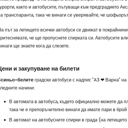
урорти, както и автобусите, пътуващи към предградието Ак
а транспаранта, така че винаги се уверявайте, че шофьорът
а път за летището всички автобуси се движат в покрайнинит
ритеснявате, че ще пропуснете спирката си. Автобусите вли
инаги ще знаете кога да слезете.
Цени и закупуване на билети
В
синьо-белите
градски автобуси с надпис "A3 ❤ Варна" на
следните начини:
В автомата в автобуса, където официално можете да пла
така че е препоръчително винаги да имате пари в брой 
В автомат на автобусните спирки в града (на летището