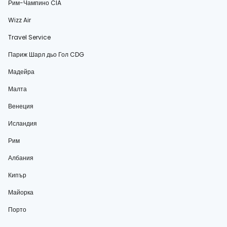
Рим-Чампино CIA
Wizz Air
Travel Service
Париж Шарл дьо Гол CDG
Мадейра
Малта
Венеция
Исландия
Рим
Албания
Кипър
Майорка
Порто