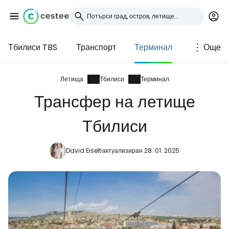
Тбилиси TBS
Транспорт
Терминал
Още
Влезте в Cestee
... световната общност на туристите
Летища
Тбилиси
Терминал
Трансфер на летище
Продължете с Google
Тбилиси
David Eiselt
актуализиран 28. 01. 2025
Продължете с Facebook
Продължете с имейл