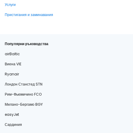
Услуги
Пристигания и заминавания
Популярни ръководства
airBaltic
Виена VIE
Ryanair
Лондон Станстед STN
Рим-Фьюмичино FCO
Милано-Бергамо BGY
easyJet
Сардиния