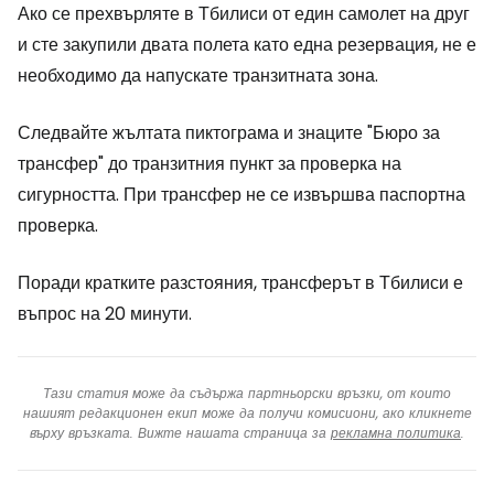
Ако се прехвърляте в Тбилиси от един самолет на друг
и сте закупили двата полета като една резервация, не е
необходимо да напускате транзитната зона.
Следвайте жълтата пиктограма и знаците "Бюро за
трансфер" до транзитния пункт за проверка на
сигурността. При трансфер не се извършва паспортна
проверка.
Поради кратките разстояния, трансферът в Тбилиси е
въпрос на 20 минути.
Тази статия може да съдържа партньорски връзки, от които
нашият редакционен екип може да получи комисиони, ако кликнете
върху връзката. Вижте нашата страница за
рекламна политика
.