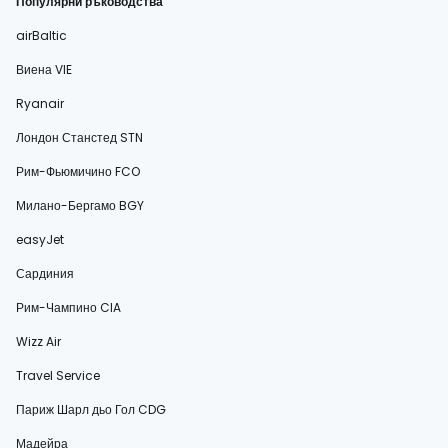
Популярни ръководства
airBaltic
Виена VIE
Ryanair
Лондон Станстед STN
Рим-Фьюмичино FCO
Милано-Бергамо BGY
easyJet
Сардиния
Рим-Чампино CIA
Wizz Air
Travel Service
Париж Шарл дьо Гол CDG
Мадейра