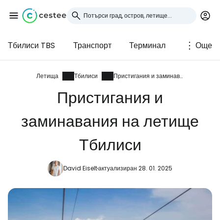
Тбилиси TBS
Транспорт
Терминал
Още
Влезте в Cestee
... световната общност на туристите
Летища
Тбилиси
Пристигания и заминавания
Пристигания и
Продължете с Google
заминавания на летище
Тбилиси
Продължете с Facebook
David Eiselt
актуализиран 28. 01. 2025
Продължете с имейл