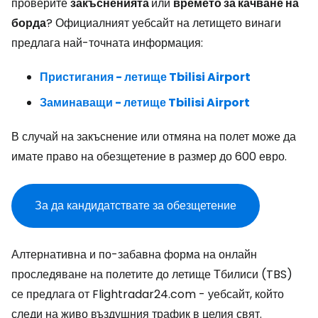
проверите
закъсненията
или
времето за качване на
борда
? Официалният уебсайт на летището винаги
предлага най-точната информация:
Пристигания - летище Tbilisi Airport
Заминаващи - летище Tbilisi Airport
В случай на закъснение или отмяна на полет може да
имате право на обезщетение в размер до 600 евро.
За да кандидатствате за обезщетение
Алтернативна и по-забавна форма на онлайн
проследяване на полетите до летище Тбилиси (TBS)
се предлага от Flightradar24.com - уебсайт, който
следи на живо въздушния трафик в целия свят.