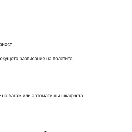
дължете с имейл
рност
текущото разписание на полетите.
 на багаж или автоматични шкафчета.