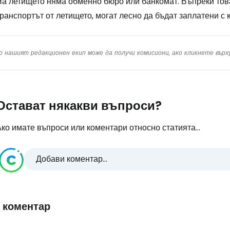
На летището няма обменно бюро или банкомат. Въпреки тов
ранспортът от летището, могат лесно да бъдат заплатени с к
о нашият редакционен екип може да получи комисиони, ако кликнете вър
Остават някакви въпроси?
ко имате въпроси или коментари относно статията...
Добави коментар...
1 коментар