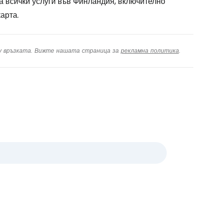
а всички услуги във Финландия, включително
арта.
ху връзката. Вижте нашата страница за
рекламна политика
.