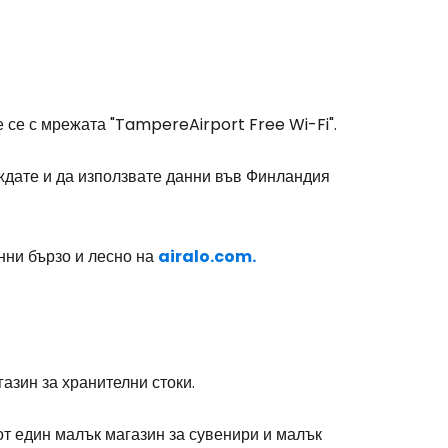
 се с мрежата "TampereAirport Free Wi-Fi".
аждате и да използвате данни във Финландия
stee
анни бързо и лесно на
airalo.com.
одължете с Google
азин за хранителни стоки.
т един малък магазин за сувенири и малък
дължете с Facebook