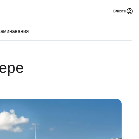
Влезте
заминавания
пере