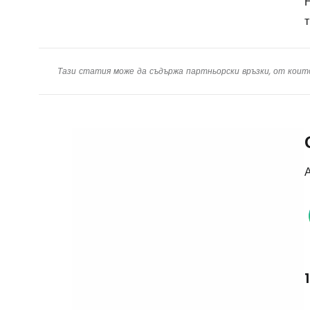
т
Тази статия може да съдържа партньорски връзки, от коит
А