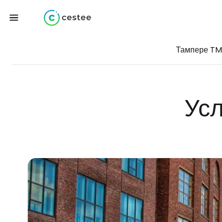
Тампере T
Усл