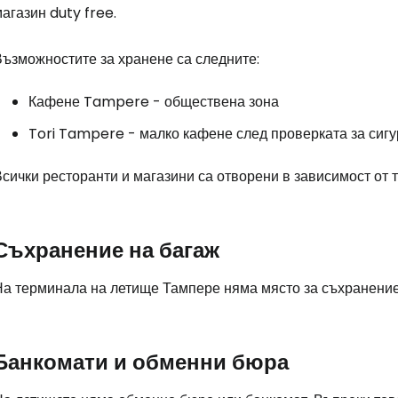
магазин
duty free
.
Възможностите за хранене са следните:
Про
Кафене Tampere - обществена зона
Tori Tampere - малко кафене след проверката за сигу
сички ресторанти и магазини са отворени в зависимост от 
Съхранение на багаж
На терминала на летище Тампере няма място за съхранение
Банкомати и обменни бюра