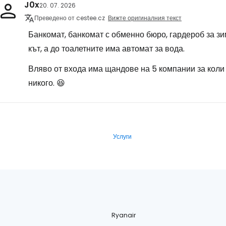
J0x
20. 07. 2026
Преведено от cestee.cz
Вижте оригиналния текст
Банкомат, банкомат с обменно бюро, гардероб за зи
кът, а до тоалетните има автомат за вода.
Вляво от входа има щандове на 5 компании за коли п
никого. 😆
Услуги
Ryanair