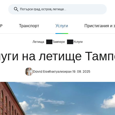
MP
Транспорт
Услуги
Пристигания и 
Летища
Тампере
Услуги
уги на летище Там
David Eiselt
актуализиран 19. 08. 2025