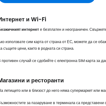
Интернет и Wi-Fi
Безжичният интернет
е безплатен и неограничен. Свържете
ко използвате сим карта от страна от ЕС, можете да се об
а същите цени, както в родната си страна.
Влезте в Ce
 противен случай се сдобийте с електронна SIM карта за д
... световната общност на туристите
Магазини и ресторанти
Пр
а летището или в близост до него няма супермаркет или маг
Възможностите за пазаруване в терминала са представени о
Про