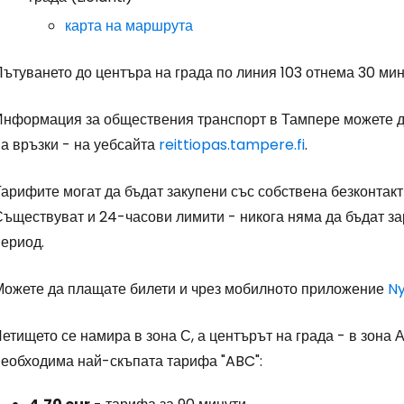
карта на маршрута
ътуването до центъра на града по линия 103 отнема 30 мин
Влезте в Ce
Информация за обществения транспорт в Тампере можете д
а връзки - на уебсайта
reittiopas.tampere.fi
.
... световната общност на туристите
арифите могат да бъдат закупени със собствена безконтактн
Съществуват и 24-часови лимити - никога няма да бъдат за
Пр
период.
Можете да плащате билети и чрез мобилното приложение
N
Про
етището се намира в зона С, а центърът на града - в зона А
необходима най-скъпата тарифа "ABC":
Про