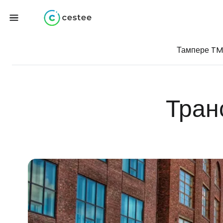
Тампере T
Тран