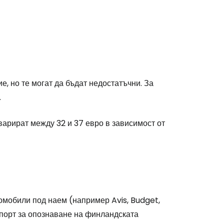
е, но те могат да бъдат недостатъчни. За
.
варират между 32 и 37 евро в зависимост от
омобили под наем (например Avis, Budget,
спорт за опознаване на финландската