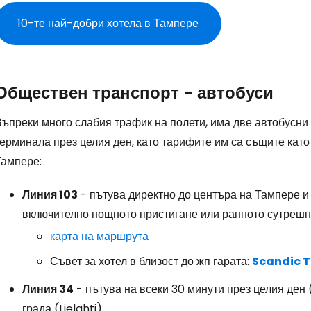
10-те най-добри хотела в Тампере
Обществен транспорт - автобуси
ъпреки много слабия трафик на полети, има две автобусни 
ерминала през целия ден, като тарифите им са същите като
Тампере:
Линия 103
- пътува директно до центъра на Тампере и 
включително нощното пристигане или ранното сутрешно 
карта на маршрута
Съвет за хотел в близост до жп гарата:
Scandic T
Линия 34
- пътува на всеки 30 минути през целия ден 
града (Lielahti)