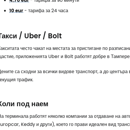
4,70 eur
- тарифа за 90 минути
10 eur
- тарифа за 24 часа
Такси / Uber / Bolt
акситата често чакат на местата за пристигане по разписани
щастие, приложенията Uber и Bolt работят добре в Тампере
ените са сходни за всички видове транспорт, а до центъра 
текущия трафик.
Коли под наем
На терминала работят няколко компании за отдаване на авт
uropcar, Keddy и други), което го прави идеален вид тран