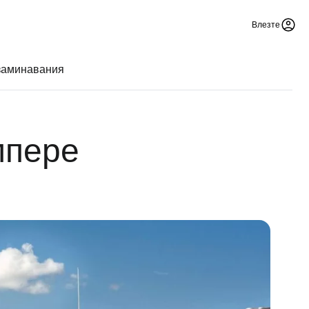
Влезте
заминавания
мпере