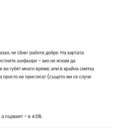
казал, че Uber работи добре. На картата
естните шофьори – ако не искам да
 ви губят много време, или в крайна сметка
 а просто не пристигат (същото ми се случи
 а първият – в 4:08.