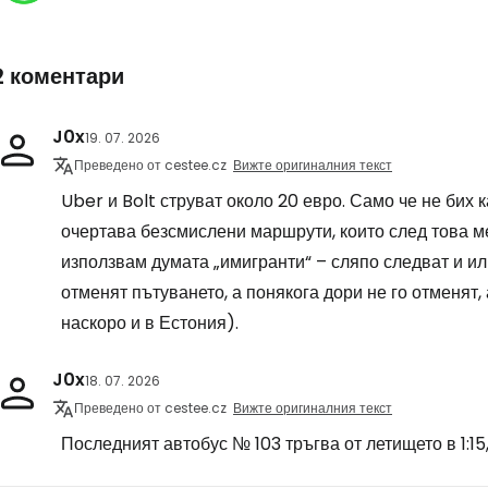
2 коментари
J0x
19. 07. 2026
Преведено от cestee.cz
Вижте оригиналния текст
Uber и Bolt струват около 20 евро. Само че не бих 
очертава безсмислени маршрути, които след това м
използвам думата „имигранти“ – сляпо следват и или
отменят пътуването, а понякога дори не го отменят,
наскоро и в Естония).
J0x
18. 07. 2026
Преведено от cestee.cz
Вижте оригиналния текст
Последният автобус № 103 тръгва от летището в 1:15,