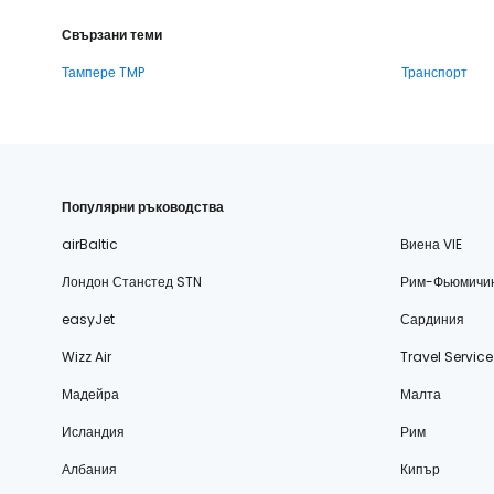
Свързани теми
Тампере TMP
Транспорт
Популярни ръководства
airBaltic
Виена VIE
Лондон Станстед STN
Рим-Фьюмичи
easyJet
Сардиния
Wizz Air
Travel Service
Мадейра
Малта
Исландия
Рим
Албания
Кипър