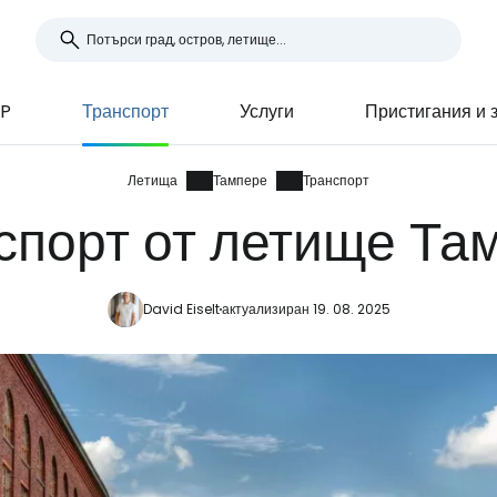
MP
Транспорт
Услуги
Пристигания и 
Летища
Тампере
Транспорт
спорт от летище Та
David Eiselt
актуализиран 19. 08. 2025