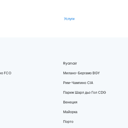
Услуги
Ryanair
но FCO
Милано-Бергамо BGY
Рим-Чампино CIA
Париж Шарл дьо Гол CDG
Венеция
Майорка
Порто