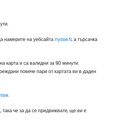
ути.
stee
а намерите на уебсайта
nysse.fi
, а търсачка
а карта и са валидни за 90 минути.
реждани повече пари от картата ви в даден
одължете с Google
ysse
.
дължете с Facebook
, така че за да се придвижвате, ще ви е
дължете с имейл