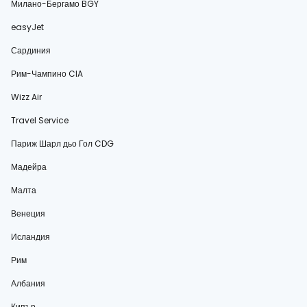
Милано-Бергамо BGY
easyJet
Сардиния
Рим-Чампино CIA
Wizz Air
Travel Service
Париж Шарл дьо Гол CDG
Мадейра
Малта
Венеция
Исландия
Рим
Албания
Кипър