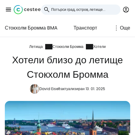
Стокхолм Бромма BMA
Транспорт
Още
Влезте в Cestee
... световната общност на туристите
Летища
Стокхолм Бромма
Хотели
Хотели близо до летище
Продължете с Google
Стокхолм Бромма
David Eiselt
актуализиран 13. 01. 2025
Продължете с Facebook
Продължете с имейл