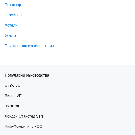
Транспорт
Терминал
Хотели
Услуги
Пристигания и заминавания
Популярни ръководства
airBaltic
Виена VIE
Ryanair
Лондон Станстед STN
Рим-Фьюмичино FCO