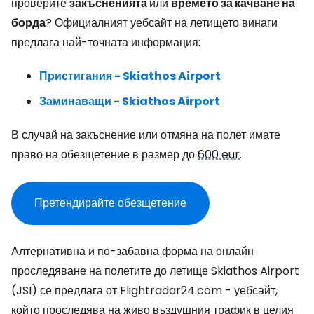
проверите
закъсненията
или
времето за качване на
борда
? Официалният уебсайт на летището винаги
предлага най-точната информация:
Пристигания - Skiathos Airport
Заминаващи - Skiathos Airport
В случай на закъснение или отмяна на полет имате
право на обезщетение в размер до
600 eur
.
Претендирайте обезщетение
Алтернативна и по-забавна форма на онлайн
проследяване на полетите до летище Skiathos Airport
(JSI) се предлага от Flightradar24.com - уебсайт,
който проследява на живо въздушния трафик в целия