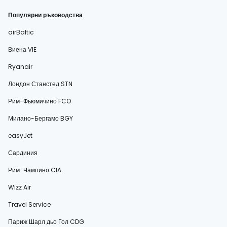
Популярни ръководства
airBaltic
Виена VIE
Ryanair
Лондон Станстед STN
Рим-Фьюмичино FCO
Милано-Бергамо BGY
easyJet
Сардиния
Рим-Чампино CIA
Wizz Air
Travel Service
Париж Шарл дьо Гол CDG