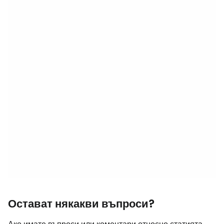
Остават някакви въпроси?