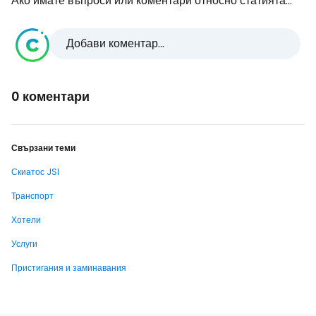
Ако имате въпроси или коментари относно статията...
Добави коментар...
0 коментари
Свързани теми
Скиатос JSI
Транспорт
Хотели
Услуги
Пристигания и заминавания