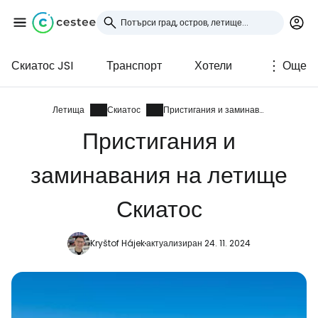
Скиатос JSI
Транспорт
Хотели
Още
Влезте в Cestee
... световната общност на туристите
Летища
Скиатос
Пристигания и заминавания
Пристигания и
Продължете с Google
заминавания на летище
Скиатос
Продължете с Facebook
Kryštof Hájek
актуализиран 24. 11. 2024
Продължете с имейл