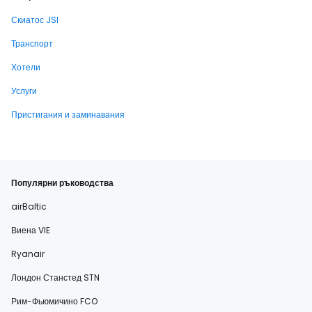
Скиатос JSI
Транспорт
Хотели
Услуги
Пристигания и заминавания
Популярни ръководства
airBaltic
Виена VIE
Ryanair
Лондон Станстед STN
Рим-Фьюмичино FCO