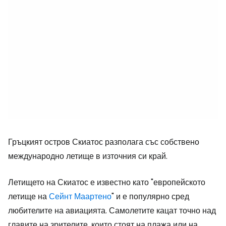
Гръцкият остров Скиатос разполага със собствено
международно летище в източния си край.
Летището на Скиатос е известно като "европейското
летище на
Сейнт Маартено
" и е популярно сред
любителите на авиацията. Самолетите кацат точно над
главите на зрителите, които стоят на плажа или на