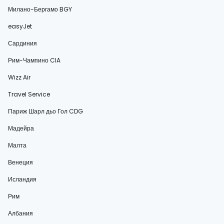
Милано-Бергамо BGY
easyJet
Сардиния
Рим-Чампино CIA
Wizz Air
Travel Service
Париж Шарл дьо Гол CDG
Мадейра
Малта
Венеция
Исландия
Рим
Албания