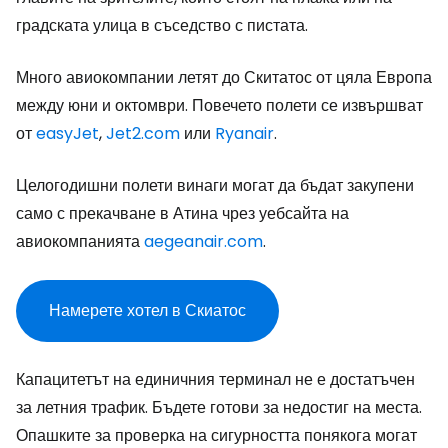
градската улица в съседство с пистата.
Много авиокомпании летят до Скитатос от цяла Европа
между юни и октомври. Повечето полети се извършват
от
easyJet
,
Jet2.com
или
Ryanair
.
Целогодишни полети винаги могат да бъдат закупени
само с прекачване в Атина чрез уебсайта на
авиокомпанията
aegeanair.com
.
Намерете хотел в Скиатос
Капацитетът на единичния терминал не е достатъчен
за летния трафик. Бъдете готови за недостиг на места.
Опашките за проверка на сигурността понякога могат