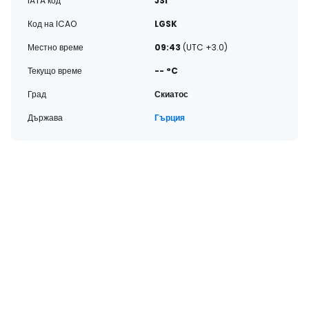
IATA код
JSI
Код на ICAO
LGSK
Местно време
09:43
(UTC +3.0)
Текущо време
-- °C
Град
Скиатос
Държава
Гърция