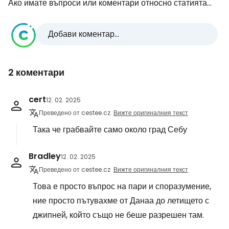
Ако имате въпроси или коментари относно статията...
Добави коментар...
2 коментари
cert
12. 02. 2025
Преведено от cestee.cz
Вижте оригиналния текст
Така че грабвайте само около град Себу
Bradley
12. 02. 2025
Преведено от cestee.cz
Вижте оригиналния текст
Това е просто въпрос на пари и споразумение,
ние просто пътувахме от Данаа до летището с
джипней, който също не беше разрешен там.