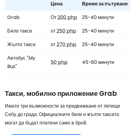
Цена
Време за пътуване
Grab
От
200 php
25-40 минути
Бяло такси
от
250 php
25-40 минути
Жълто такси
от
270 php
25-40 минути
Автобус "My
50 php
45-60 минути
Bus"
Такси, мобилно приложение Grab
Имате три възможности за придвижване от летище
Себу до града. Официалните бели и жълти таксита
могат да бъдат платени само в брой.