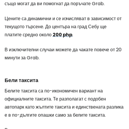
също могат да ви помогнат да поръчате Grab.
Цените са динамични и се изчисляват в зависимост от
текущото търсене. До центъра на град Себу ще
платите средно около
200 php
.
В изключителни случаи можете да чакате повече от 20
минути за Grab.
Бели таксита
Белите таксита са по-икономичен вариант на
официалните таксита. Те разполагат с подобен
автопарк като жълтите таксита и единствената разлика
е в по-дългите опашки само за белите таксита.