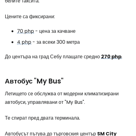
белите таксита.
Цените са фиксирани:
70 php
- цена за качване
4 php
- за всеки 300 метра
До центъра на град Себу плащате средно
270 php
.
Автобус
"My Bus"
Летището се обслужва от модерни климатизирани
автобуси, управлявани от "My Bus".
Те спират пред двата терминала.
Автобусът пътува до търговския център
SM City