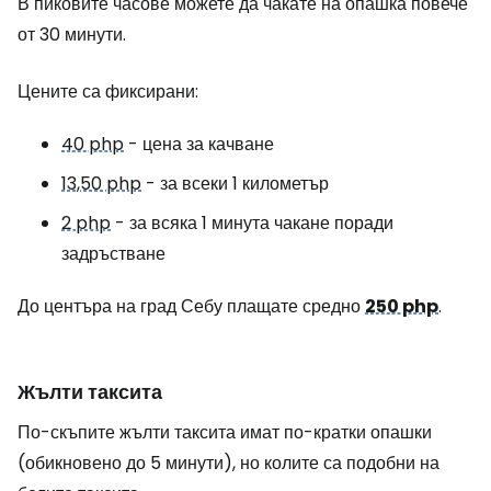
В пиковите часове можете да чакате на опашка повече
от 30 минути.
Цените са фиксирани:
40 php
- цена за качване
13,50 php
- за всеки 1 километър
2 php
- за всяка 1 минута чакане поради
задръстване
До центъра на град Себу плащате средно
250 php
.
Жълти таксита
По-скъпите жълти таксита имат по-кратки опашки
(обикновено до 5 минути), но колите са подобни на