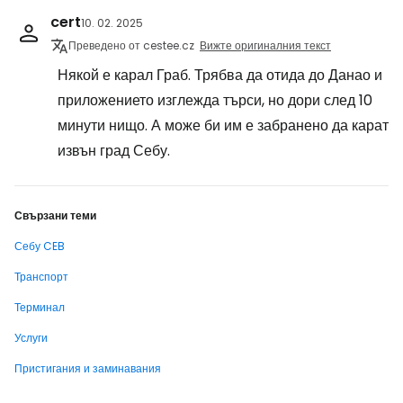
cert
10. 02. 2025
Преведено от cestee.cz
Вижте оригиналния текст
Някой е карал Граб. Трябва да отида до Данао и
приложението изглежда търси, но дори след 10
минути нищо. А може би им е забранено да карат
извън град Себу.
Свързани теми
Себу CEB
Транспорт
Терминал
Услуги
Пристигания и заминавания