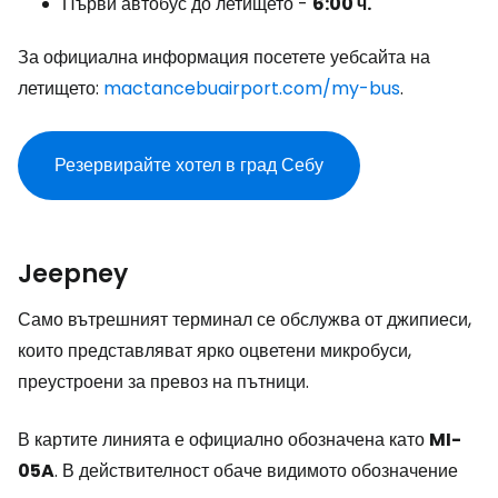
Първи автобус до летището -
6:00 ч.
За официална информация посетете уебсайта на
летището:
mactancebuairport.com/my-bus
.
Резервирайте хотел в град Себу
Jeepney
Само вътрешният терминал се обслужва от джипиеси,
които представляват ярко оцветени микробуси,
преустроени за превоз на пътници.
В картите линията е официално обозначена като
MI-
05A
. В действителност обаче видимото обозначение