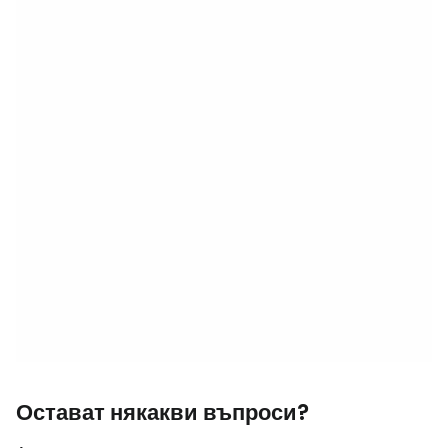
Остават някакви въпроси?