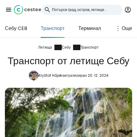
Себу CEB
Транспорт
Терминал
Още
Влезте в Cestee
... световната общност на туристите
Летища
Себу
Транспорт
Транспорт от летище Себу
Продължете с Google
Kryštof Hájek
актуализиран 20. 12. 2024
Продължете с Facebook
Продължете с имейл