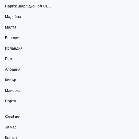
Париж Шарл дьо Гол CDG
Мадейра
Малта
Венеция
Исландия
Рим
Албания
Кипър
Майорка
Порто
Cestee
За нас
Контакт