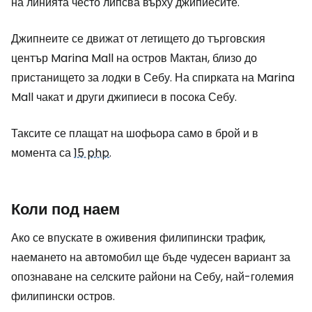
на линията често липсва върху джипиесите.
Джипнеите се движат от летището до търговския
център Marina Mall на остров Мактан, близо до
пристанището за лодки в Себу. На спирката на Marina
Mall чакат и други джипиеси в посока Себу.
Таксите се плащат на шофьора само в брой и в
момента са
15 php
.
Коли под наем
Ако се впускате в оживения филипински трафик,
наемането на автомобил ще бъде чудесен вариант за
опознаване на селските райони на Себу, най-големия
филипински остров.