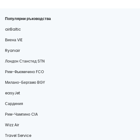
Популярни ръководства
airBaltic
Виена VIE
Ryanair
Лондон Станстед STN
Рим-Фьюмичино FCO
Милано-Бергамо BGY
easyJet
Сардиния
Рим-Чампино CIA
Wizz Air
Travel Service