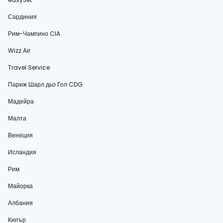
Сардиния
Рим-Чампино CIA
Wizz Air
Travel Service
Париж Шарл дьо Гол CDG
Мадейра
Малта
Венеция
Исландия
Рим
Майорка
Албания
Кипър