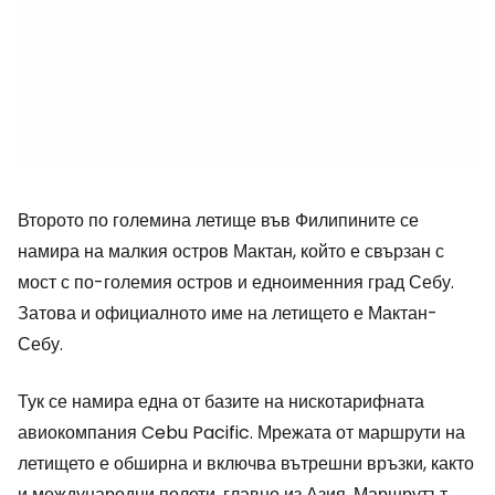
Второто по големина летище във Филипините се
намира на малкия остров Мактан, който е свързан с
мост с по-големия остров и едноименния град Себу.
Затова и официалното име на летището е Мактан-
Себу.
Тук се намира една от базите на нискотарифната
авиокомпания Cebu Pacific. Мрежата от маршрути на
летището е обширна и включва вътрешни връзки, както
и международни полети, главно из Азия. Маршрутът