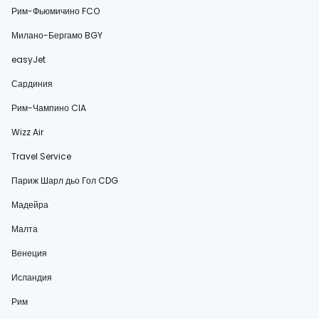
Рим-Фьюмичино FCO
Милано-Бергамо BGY
easyJet
Сардиния
Рим-Чампино CIA
Wizz Air
Travel Service
Париж Шарл дьо Гол CDG
Мадейра
Малта
Венеция
Исландия
Рим