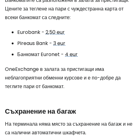
Банкоматите са разположени в залата за пристигащи.
Цените за теглене на пари с чуждестранна карта от
всеки банкомат са следните:
Eurobank -
2,50 eur
Pireaus Bank -
3 eur
Банкомат Euronet -
4 eur
OneExchange в залата за пристигащи има
неблагоприятни обменни курсове и е по-добре да
теглите пари от банкомат.
Съхранение на багаж
На терминала няма място за съхранение на багаж и не
са налични автоматични шкафчета.