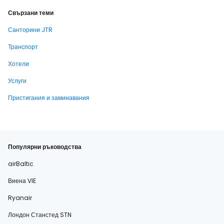
Свързани теми
Санторини JTR
Транспорт
Хотели
Услуги
Пристигания и заминавания
Популярни ръководства
airBaltic
Виена VIE
Ryanair
Лондон Станстед STN