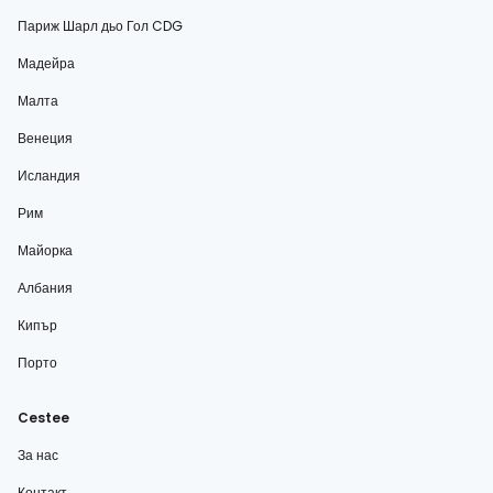
Париж Шарл дьо Гол CDG
Мадейра
Малта
Венеция
Исландия
Рим
Майорка
Албания
Кипър
Порто
Cestee
За нас
Контакт