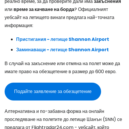
реално време, за да проверите дали има
закъснения
или
време за качване на борда
? Официалният
уебсайт на летището винаги предлага най-точната
информация:
Пристигания - летище Shannon Airport
Заминаващи - летище Shannon Airport
В случай на закъснение или отмяна на полет може да
имате право на обезщетение в размер до 600 евро.
Подайте заявление за обезщетение
Алтернативна и по-забавна форма на онлайн
проследяване на полетите до летище Шанън (SNN) се
предлага от Flightradar24.com - уебсайт, който