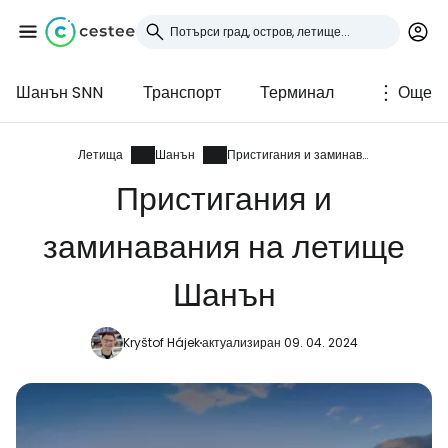
Шанън SNN
Транспорт
Терминал
Още
Влезте в Cestee
... световната общност на туристите
Летища
Шанън
Пристигания и заминавания
Пристигания и
Продължете с Google
заминавания на летище
Шанън
Продължете с Facebook
Kryštof Hájek
актуализиран 09. 04. 2024
Продължете с имейл