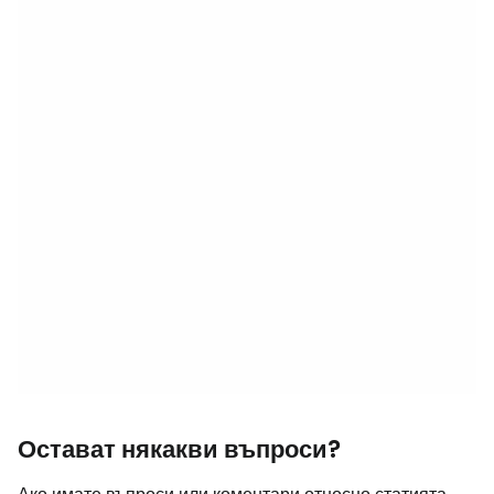
Остават някакви въпроси?