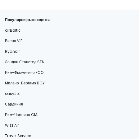
Популярни ръководства
airBaltic
Виена VIE
Ryanair
Лондон Станстед STN
Рим-Фьюмичино FCO
Милано-Бергамо BGY
easyJet
Сардиния
Рим-Чампино CIA
Wizz Air
Travel Service