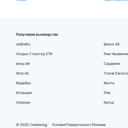
Популярни ръководства
airBaltic
Виена VIE
Лондон Станстед STN
Рим-Фьюмичи
easyJet
Сардиния
Wizz Air
Travel Service
Мадейра
Малта
Исландия
Рим
Албания
Кипър
© 2026 Cestee.bg
Условия
Поверителност
Реклама