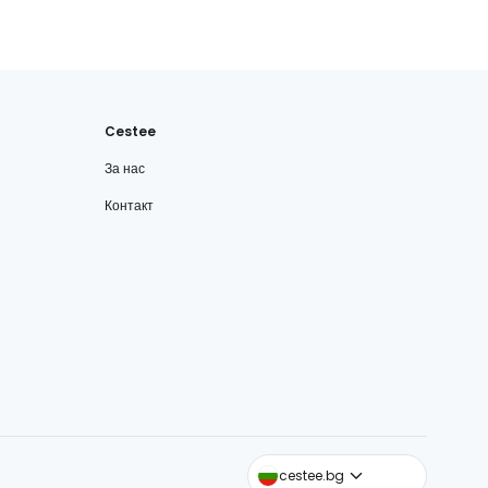
Cestee
За нас
Контакт
cestee.com
cestee.bg