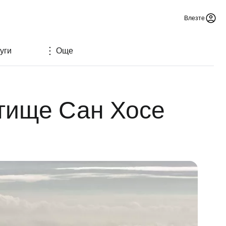
Влезте
уги
Още
етище Сан Хосе