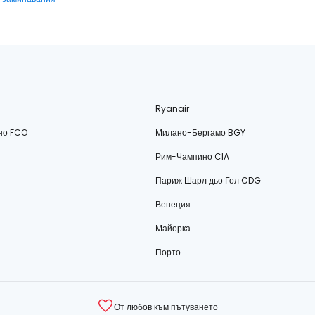
Ryanair
но FCO
Милано-Бергамо BGY
Рим-Чампино CIA
Париж Шарл дьо Гол CDG
Венеция
Майорка
Порто
От любов към пътуването