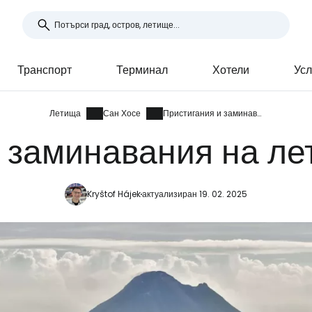
Транспорт
Терминал
Хотели
Усл
Летища
Сан Хосе
Пристигания и заминавания
 заминавания на л
Kryštof Hájek
актуализиран 19. 02. 2025