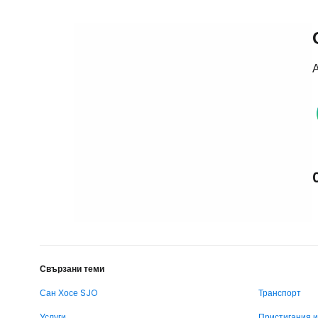
А
Свързани теми
Сан Хосе SJO
Транспорт
Услуги
Пристигания 