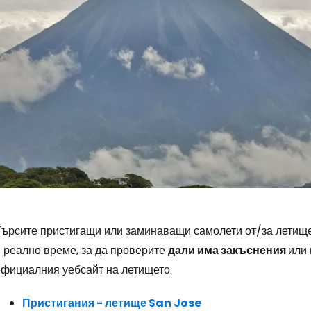
Влезте в Ce
Търсите пристигащи или заминаващи самолети от/за летищ
в реално време, за да проверите
дали има закъснения
или
... световната общност на туристите
официалния уебсайт на летището.
Пристигания - летище San Jose