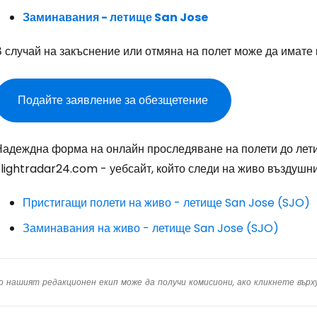
Пр
Заминавания - летище San Jose
В случай на закъснение или отмяна на полет може да имате
Про
Подайте заявление за обезщетение
Про
Надеждна форма на онлайн проследяване на полети до лети
lightradar24.com - уебсайт, който следи на живо въздушни
Пристигащи полети на живо - летище San Jose (SJO)
Заминавания на живо - летище San Jose (SJO)
о нашият редакционен екип може да получи комисиони, ако кликнете вър