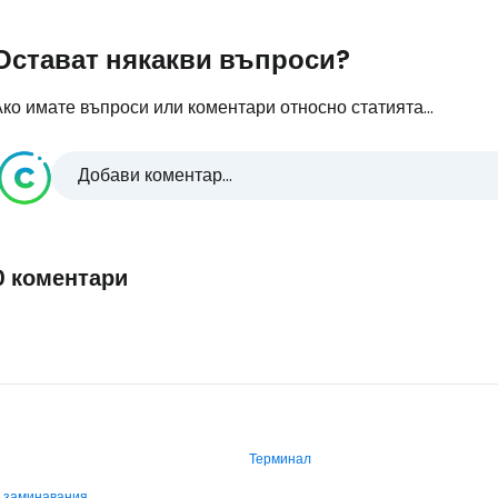
Остават някакви въпроси?
ко имате въпроси или коментари относно статията...
Добави коментар...
0 коментари
Терминал
и заминавания