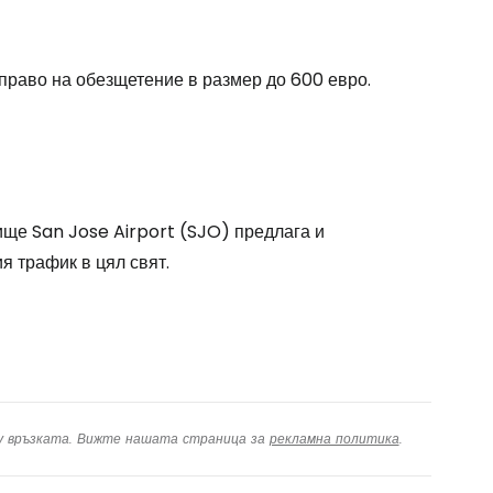
одължете с Google
 право на обезщетение в размер до 600 евро.
дължете с Facebook
дължете с имейл
ще San Jose Airport (SJO) предлага и
я трафик в цял свят.
ху връзката. Вижте нашата страница за
рекламна политика
.