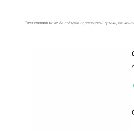
Тази статия може да съдържа партньорски връзки, от коит
А