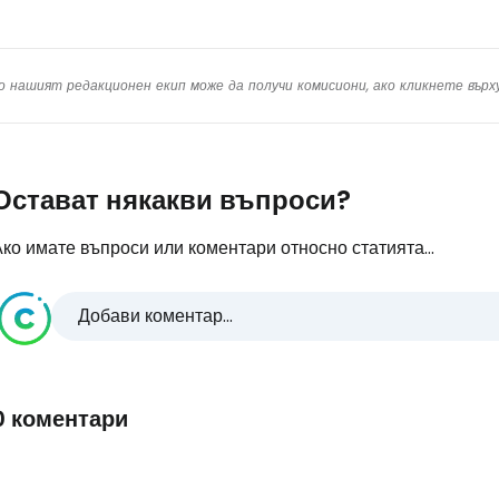
о нашият редакционен екип може да получи комисиони, ако кликнете вър
Остават някакви въпроси?
ко имате въпроси или коментари относно статията...
Добави коментар...
0 коментари