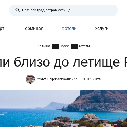
рт
Терминал
Хотели
Услуги
Летища
Родос
Хотели
ли близо до летище 
Kryštof Hájek
актуализиран 09. 07. 2025