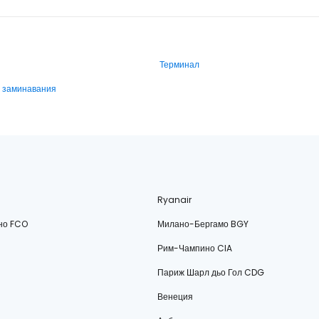
Терминал
и заминавания
Ryanair
но FCO
Милано-Бергамо BGY
Рим-Чампино CIA
Париж Шарл дьо Гол CDG
Венеция