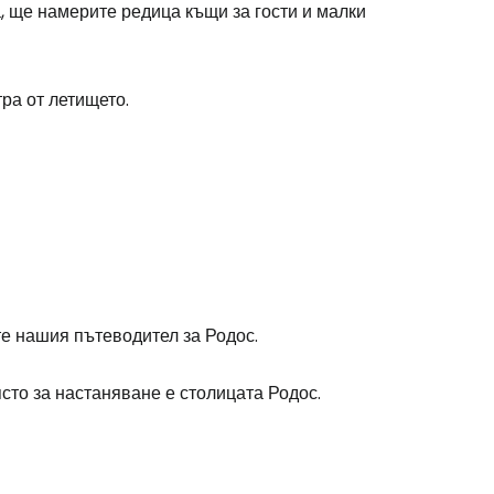
а, ще намерите редица къщи за гости и малки
одължете с Google
ра от летището.
дължете с Facebook
дължете с имейл
те нашия пътеводител за Родос.
ясто за настаняване е столицата Родос.