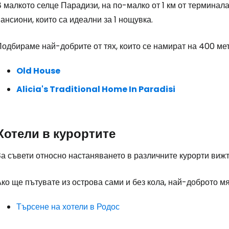
... световната общност на туристите
 малкото селце Парадизи, на по-малко от 1 км от терминал
ансиони, които са идеални за 1 нощувка.
Пр
одбираме най-добрите от тях, които се намират на 400 мет
Old House
Про
Alicia's Traditional Home In Paradisi
Про
Хотели в курортите
За съвети относно настаняването в различните курорти виж
ко ще пътувате из острова сами и без кола, най-доброто м
Търсене на хотели в Родос