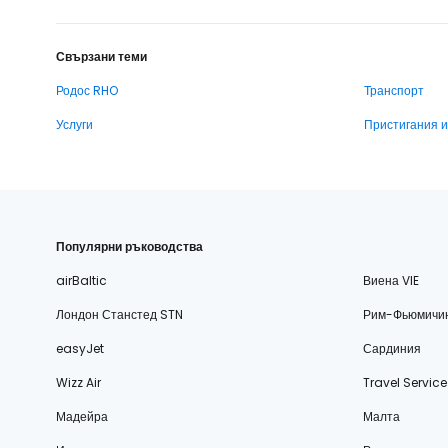
Свързани теми
Родос RHO
Транспорт
Услуги
Пристигания 
Популярни ръководства
airBaltic
Виена VIE
Лондон Станстед STN
Рим-Фьюмичи
easyJet
Сардиния
Wizz Air
Travel Service
Мадейра
Малта