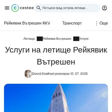
Рейкявик Вътрешен RKV
Транспорт
Още
Влезте в Cestee
... световната общност на туристите
Летища
Рейкявик Вътрешен
Услуги
Услуги на летище Рейкявик
Продължете с Google
Вътрешен
David Eiselt
актуализиран 10. 07. 2025
Продължете с Facebook
Продължете с имейл