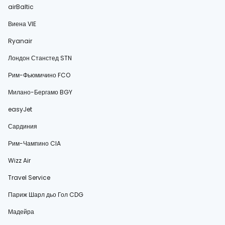
airBaltic
Виена VIE
Ryanair
Лондон Станстед STN
Рим-Фьюмичино FCO
Милано-Бергамо BGY
easyJet
Сардиния
Рим-Чампино CIA
Wizz Air
Travel Service
Париж Шарл дьо Гол CDG
Мадейра