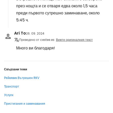
през нощта и се отваря едва около 1,5 часа
преди първото сутрешно заминаване, около
5:45 ч.
Ari To
26. 09. 2024
Преведено от cestee.es
Вижте оригиналния текст
Много ви благодаря!
Свързани теми
Рейкявик Вътрешен RKV
Транспорт
Услуги
Пристигания и заминавания