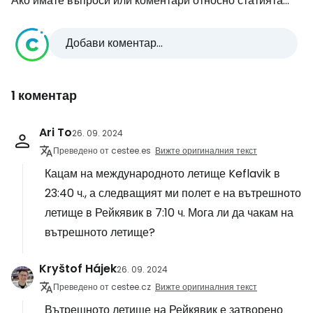
Ако имате въпроси или коментари относно статията...
Добави коментар...
1 коментар
Ari To
26. 09. 2024
Преведено от cestee.es
Вижте оригиналния текст
Кацам на международното летище Keflavik в
23:40 ч., а следващият ми полет е на вътрешното
летище в Рейкявик в 7:10 ч. Мога ли да чакам на
вътрешното летище?
Kryštof Hájek
26. 09. 2024
Преведено от cestee.cz
Вижте оригиналния текст
Вътрешното летище на Рейкявик е затворено