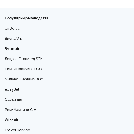
Популярни ръководства
airBaltic
Виена VIE
Ryanair
Лондон Станстед STN
Рим-Фьюмичино FCO
Милано-Бергамо BGY
easyJet
Сардиния
Рим-Чампино CIA
Wizz Air
Travel Service