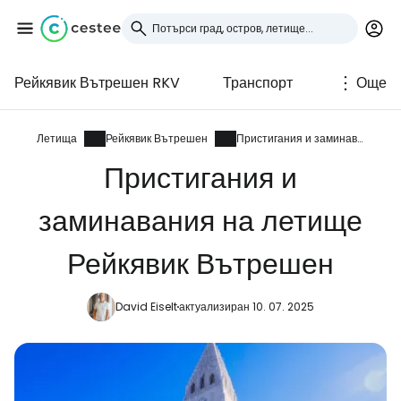
Рейкявик Вътрешен RKV
Транспорт
Още
Влезте в Cestee
... световната общност на туристите
Летища
Рейкявик Вътрешен
Пристигания и заминавания
Пристигания и
Продължете с Google
заминавания на летище
Рейкявик Вътрешен
Продължете с Facebook
David Eiselt
актуализиран 10. 07. 2025
Продължете с имейл