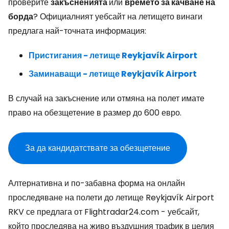
проверите
закъсненията
или
времето за качване на
борда
? Официалният уебсайт на летището винаги
предлага най-точната информация:
Пристигания - летище Reykjavík Airport
Заминаващи - летище Reykjavík Airport
В случай на закъснение или отмяна на полет имате
право на обезщетение в размер до 600 евро.
За да кандидатствате за обезщетение
Алтернативна и по-забавна форма на онлайн
проследяване на полети до летище Reykjavík Airport
RKV се предлага от Flightradar24.com - уебсайт,
който проследява на живо въздушния трафик в целия