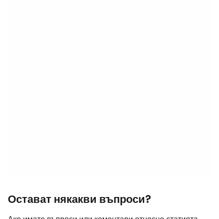
Остават някакви въпроси?