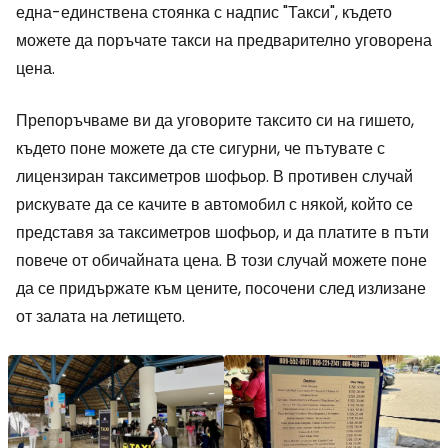
една-единствена стоянка с надпис "Такси", където
можете да поръчате такси на предварително уговорена
цена.
Препоръчваме ви да уговорите таксито си на гишето,
където поне можете да сте сигурни, че пътувате с
лицензиран таксиметров шофьор. В противен случай
рискувате да се качите в автомобил с някой, който се
представя за таксиметров шофьор, и да платите в пъти
повече от обичайната цена. В този случай можете поне
да се придържате към цените, посочени след излизане
от залата на летището.