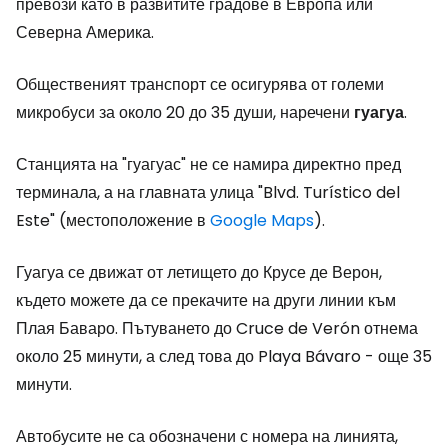
превози като в развитите градове в Европа или
Северна Америка.
Общественият транспорт се осигурява от големи
микробуси за около 20 до 35 души, наречени
гуагуа
.
Станцията на "гуагуас" не се намира директно пред
терминала, а на главната улица "Blvd. Turístico del
Este" (местоположение в
Google Maps
).
Гуагуа се движат от летището до Крусе де Верон,
където можете да се прекачите на други линии към
Плая Баваро. Пътуването до Cruce de Verón отнема
около 25 минути, а след това до Playa Bávaro - още 35
минути.
Автобусите не са обозначени с номера на линията,