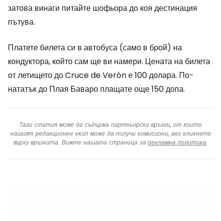
затова винаги питайте шофьора до коя дестинация
пътува.
Платете билета си в автобуса (само в брой) на
кондуктора, който сам ще ви намери. Цената на билета
от летището до Cruce de Verón е 100 долара. По-
нататък до Плая Баваро плащате още 150 допа.
Тази статия може да съдържа партньорски връзки, от които
нашият редакционен екип може да получи комисиони, ако кликнете
върху връзката. Вижте нашата страница за
рекламна политика
.