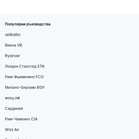
Популярни ръководства
airBaltic
Виена VIE
Ryanair
Лондон Станстед STN
Рим-Фьюмичино FCO
Милано-Бергамо BGY
easyJet
Сардиния
Рим-Чампино CIA
Wizz Air