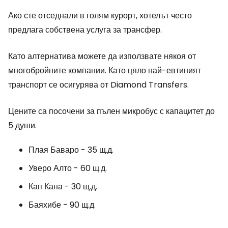
Ако сте отседнали в голям курорт, хотелът често
предлага собствена услуга за трансфер.
Като алтернатива можете да използвате някоя от
многобройните компании. Като цяло най-евтиният
транспорт се осигурява от Diamond Transfers.
Цените са посочени за пълен микробус с капацитет до
5 души.
Плая Баваро - 35 щ.д.
Уверо Алто - 60 щ.д.
Кап Кана - 30 щ.д.
Баяхибе - 90 щ.д.