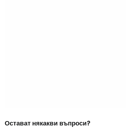
Остават някакви въпроси?