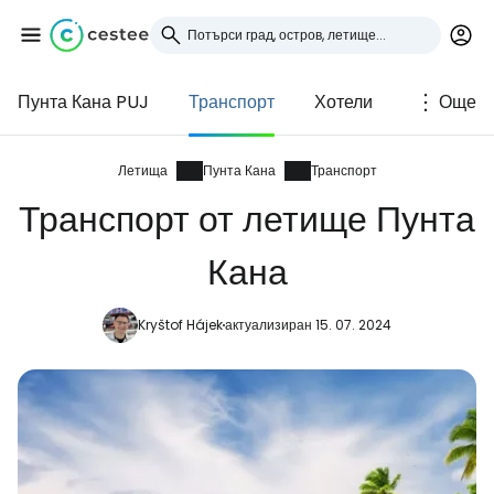
Пунта Кана PUJ
Транспорт
Хотели
Още
Влезте в Cestee
... световната общност на туристите
Летища
Пунта Кана
Транспорт
Транспорт от летище Пунта
Продължете с Google
Кана
Kryštof Hájek
актуализиран 15. 07. 2024
Продължете с Facebook
Продължете с имейл