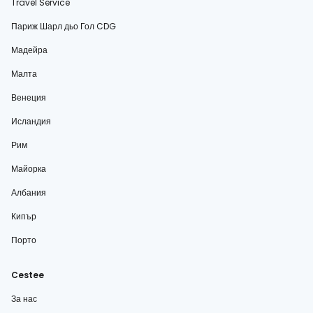
Travel Service
Париж Шарл дьо Гол CDG
Мадейра
Малта
Венеция
Исландия
Рим
Майорка
Албания
Кипър
Порто
Cestee
За нас