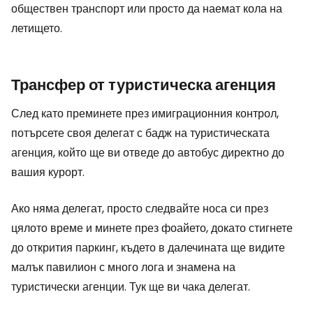
обществен транспорт или просто да наемат кола на
летището.
Трансфер от туристическа агенция
След като преминете през имиграционния контрол,
потърсете своя делегат с бадж на туристическата
агенция, който ще ви отведе до автобус директно до
вашия курорт.
Ако няма делегат, просто следвайте носа си през
цялото време и минете през фоайето, докато стигнете
до открития паркинг, където в далечината ще видите
малък павилион с много лога и знамена на
туристически агенции. Тук ще ви чака делегат.