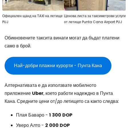
Официален щанд на TAXI на летище
Ценова листа за таксиметрови услуги
PUJ
от летище Punta Cana Airport PUJ
Обикновените таксита винаги могат да бъдат платени
само в брой.
Най-добри плажни курорти - Пунта Кана
Алтернативата е да използвате мобилното
приложение
Uber
, което работи надеждно в Пунта
Кана. Средните цени от/до летището са както следва:
Плая Баваро -
1
300
DOP
Уверо Алто -
2
000
DOP