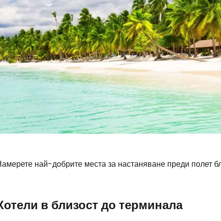
Намерете най-добрите места за настаняване преди полет бл
Влезте в Ce
Хотели в близост до терминала