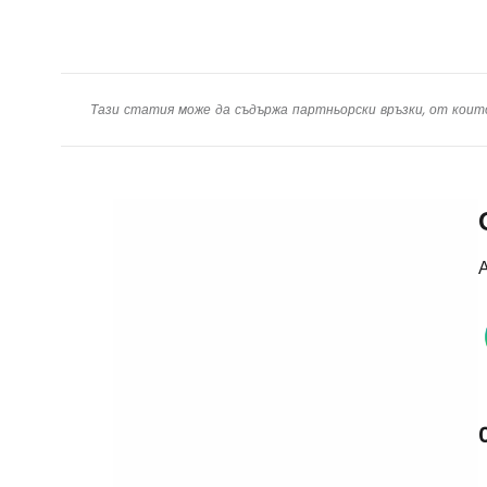
Тази статия може да съдържа партньорски връзки, от коит
А