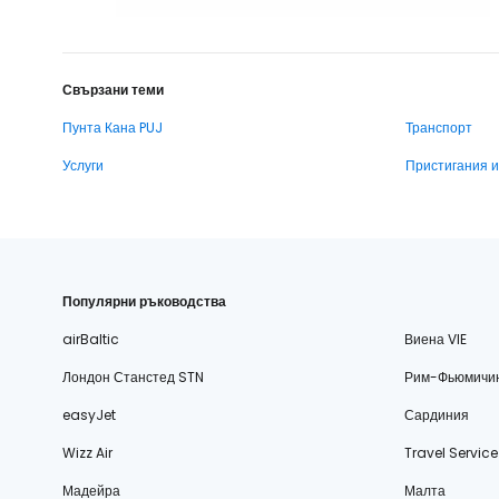
Свързани теми
Пунта Кана PUJ
Транспорт
Услуги
Пристигания 
Популярни ръководства
airBaltic
Виена VIE
Лондон Станстед STN
Рим-Фьюмичи
easyJet
Сардиния
Wizz Air
Travel Service
Мадейра
Малта