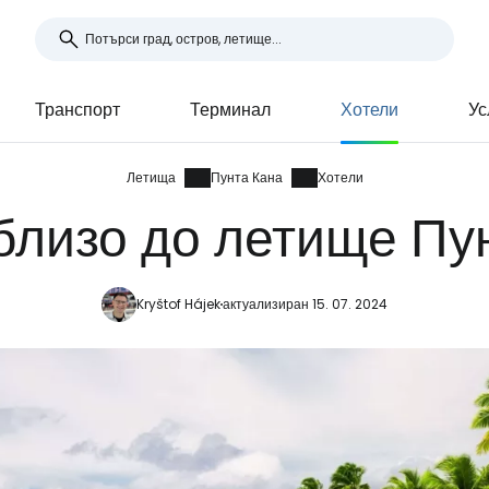
Транспорт
Терминал
Хотели
Ус
Летища
Пунта Кана
Хотели
близо до летище Пу
Kryštof Hájek
актуализиран 15. 07. 2024