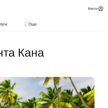
Влезте
луги
Още
нта Кана