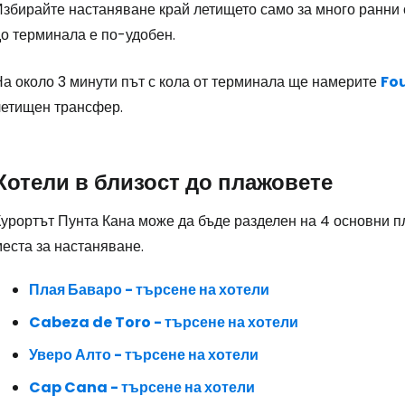
збирайте настаняване край летището само за много ранни с
... световната общност на туристите
до терминала е по-удобен.
Пр
На около 3 минути път с кола от терминала ще намерите
Fou
летищен трансфер.
Про
Хотели в близост до плажовете
Про
Курортът Пунта Кана може да бъде разделен на 4 основни п
еста за настаняване.
Плая Баваро - търсене на хотели
Cabeza de Toro - търсене на хотели
Уверо Алто - търсене на хотели
Cap Cana - търсене на хотели