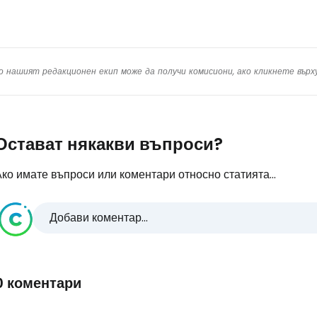
о нашият редакционен екип може да получи комисиони, ако кликнете вър
Остават някакви въпроси?
ко имате въпроси или коментари относно статията...
Добави коментар...
0 коментари