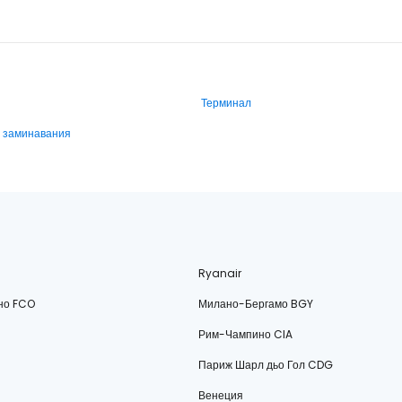
Терминал
и заминавания
Ryanair
но FCO
Милано-Бергамо BGY
Рим-Чампино CIA
Париж Шарл дьо Гол CDG
Венеция