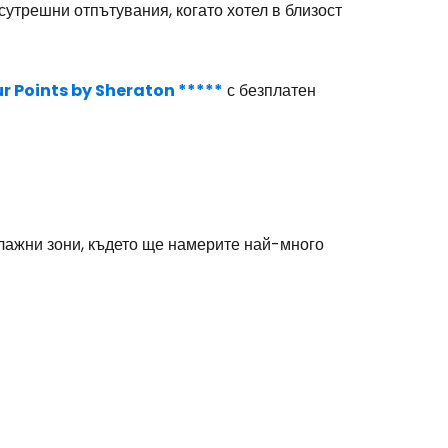
утрешни отпътувания, когато хотел в близост
одължете с Google
r Points by Sheraton *****
с безплатен
дължете с Facebook
дължете с имейл
лажни зони, където ще намерите най-много